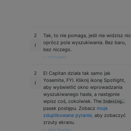
2
Tak, to nie pomaga, jeśli nie widzisz nic
oprócz pola wyszukiwania. Bez baru,
bez niczego.
—
uchuugaka
2
El Capitan działa tak samo jak
Yosemite, FYI. Kliknij ikonę Spotlight,
aby wyświetlić okno wprowadzania
wyszukiwanego hasła, a następnie
wpisz coś, cokolwiek. The
Indexing…
pasek postępu. Zobacz
moje
zduplikowane pytanie,
aby zobaczyć
zrzuty ekranu.
—
Basil Bourque