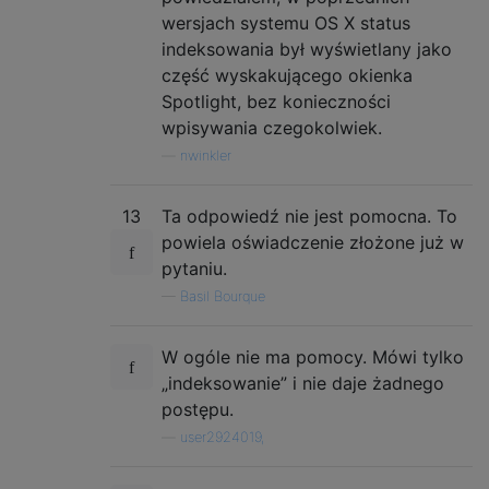
wersjach systemu OS X status
indeksowania był wyświetlany jako
część wyskakującego okienka
Spotlight, bez konieczności
wpisywania czegokolwiek.
—
nwinkler
13
Ta odpowiedź nie jest pomocna. To
powiela oświadczenie złożone już w
pytaniu.
—
Basil Bourque
W ogóle nie ma pomocy. Mówi tylko
„indeksowanie” i nie daje żadnego
postępu.
—
user2924019,