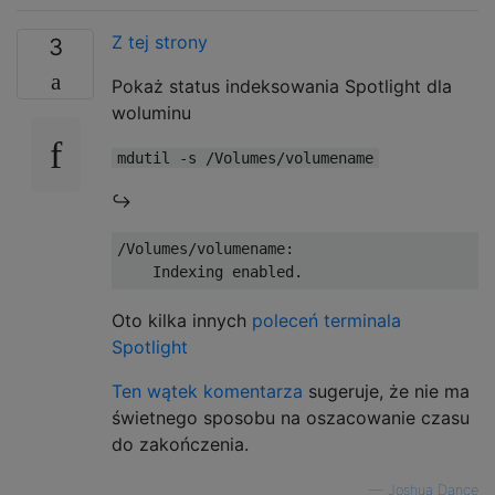
Z tej strony
3
Pokaż status indeksowania Spotlight dla
woluminu
mdutil -s /Volumes/volumename
↪︎
/Volumes/volumename:

Oto kilka innych
poleceń terminala
Spotlight
Ten wątek komentarza
sugeruje, że nie ma
świetnego sposobu na oszacowanie czasu
do zakończenia.
—
Joshua Dance