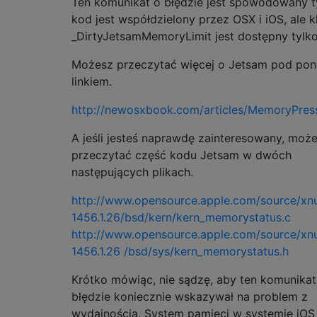
Ten komunikat o błędzie jest spowodowany t
kod jest współdzielony przez OSX i iOS, ale k
_DirtyJetsamMemoryLimit jest dostępny tylko
Możesz przeczytać więcej o Jetsam pod po
linkiem.
http://newosxbook.com/articles/MemoryPress
A jeśli jesteś naprawdę zainteresowany, moż
przeczytać część kodu Jetsam w dwóch
następujących plikach.
http://www.opensource.apple.com/source/xn
1456.1.26/bsd/kern/kern_memorystatus.c
http://www.opensource.apple.com/source/xn
1456.1.26 /bsd/sys/kern_memorystatus.h
Krótko mówiąc, nie sądzę, aby ten komunikat
błędzie koniecznie wskazywał na problem z
wydajnością. System pamięci w systemie iOS 