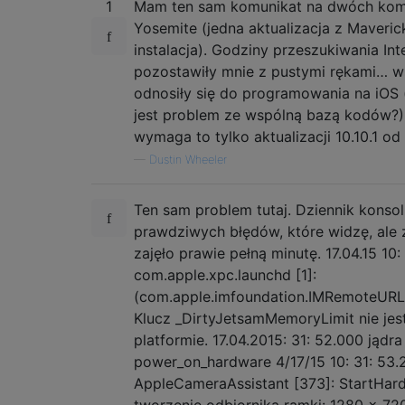
1
Mam ten sam komunikat na dwóch kom
Yosemite (jedna aktualizacja z Maveric
instalacja). Godziny przeszukiwania Int
pozostawiły mnie z pustymi rękami… w
odnosiły się do programowania na iOS
jest problem ze wspólną bazą kodów?)
wymaga to tylko aktualizacji 10.10.1 od
—
Dustin Wheeler
Ten sam problem tutaj. Dziennik konsoli
prawdziwych błędów, które widzę, ale
zajęło prawie pełną minutę. 17.04.15 10:
com.apple.xpc.launchd [1]:
(com.apple.imfoundation.IMRemoteUR
Klucz _DirtyJetsamMemoryLimit nie jest
platformie. 17.04.2015: 31: 52.000 jądra
power_on_hardware 4/17/15 10: 31: 53
AppleCameraAssistant [373]: StartHar
tworzenie odbiornika ramki: 1280 x 720