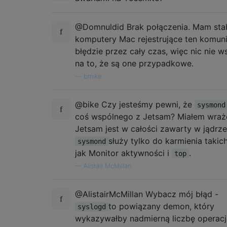
@Domnuldid Brak połączenia. Mam stab
komputery Mac rejestrujące ten komuni
błędzie przez cały czas, więc nic nie w
na to, że są one przypadkowe.
—
bmike
@bike Czy jesteśmy pewni, że
sysmond
coś wspólnego z Jetsam? Miałem wraże
Jetsam jest w całości zawarty w jądrze
służy tylko do karmienia takic
sysmond
jak Monitor aktywności i
.
top
—
Alistair McMillan
@AlistairMcMillan Wybacz mój błąd -
to powiązany demon, który
syslogd
wykazywałby nadmierną liczbę operacj