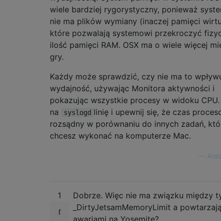
wiele bardziej rygorystyczny, ponieważ syst
nie ma plików wymiany (inaczej pamięci wirtu
które pozwalają systemowi przekroczyć fizy
ilość pamięci RAM. OSX ma o wiele więcej mi
gry.
Każdy może sprawdzić, czy nie ma to wpływ
wydajność, używając Monitora aktywności i
pokazując wszystkie procesy w widoku CPU.
na
linię i upewnij się, że czas proces
syslogd
rozsądny w porównaniu do innych zadań, któ
chcesz wykonać na komputerze Mac.
—
Alist
1
Dobrze. Więc nie ma związku między 
_DirtyJetsamMemoryLimit a powtarzają
awariami na Yosemite?