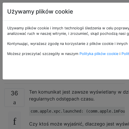
Apple
Tagi
Account
Używamy plików cookie
Dziwna wiadomość w
Używamy plików cookie i innych technologii śledzenia w celu poprawy
analizować ruch w naszej witrynie, i zrozumieć, skąd pochodzą nasi g
konsoli na temat
Kontynuując, wyrażasz zgodę na korzystanie z plików cookie i innych 
klucza
Możesz przeczytać szczegóły w naszym
Polityka plików cookie
i
Poli
_DirtyJetsamMemoryL
Ten komunikat jest zawsze wyświetlany w dzi
36
regularnych odstępach czasu.
Czy ktoś może wyjaśnić, dlaczego jest wyświ