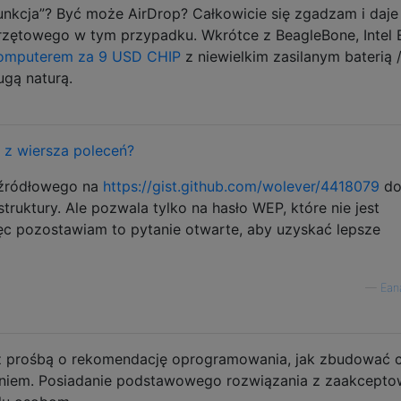
unkcja”? Być może AirDrop? Całkowicie się zgadzam i daje
przętowego w tym przypadku. Wkrótce z BeagleBone, Intel 
omputerem za 9 USD CHIP
z niewielkim zasilanym baterią 
gą naturą.
t z wiersza poleceń?
 źródłowego na
https://gist.github.com/wolever/4418079
d
astruktury. Ale pozwala tylko na hasło WEP, które nie jest
ęc pozostawiam to pytanie otwarte, aby uzyskać lepsze
—
Ean
 prośbą o rekomendację oprogramowania, jak zbudować 
niem. Posiadanie podstawowego rozwiązania z zaakcept