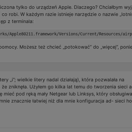
niczona tylko do urządzeń Apple. Dlaczego? Chciałbym wyj
co robi. W każdym razie istnieje narzędzie o nazwie „lotni
p z terminala:
 pomocy. Możesz też chcieć „potokować” do „więcej”, pon
itery „i”; wielkie litery nadal działają), która pozwalała na
ę, że zniknęła. Użyłem go kilka lat temu do tworzenia sieci 
ę mieć pod ręką mały Netgear lub Linksys, który obsługiw
nie znacznie łatwiej niż dla mnie konfiguracja ad- sieci ho