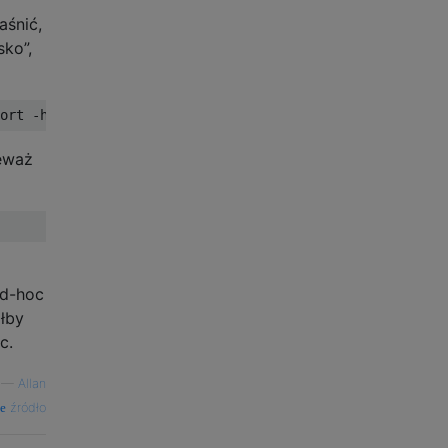
aśnić,
sko”,
ieważ
ad-hoc
ałby
c.
—
Allan
źródło