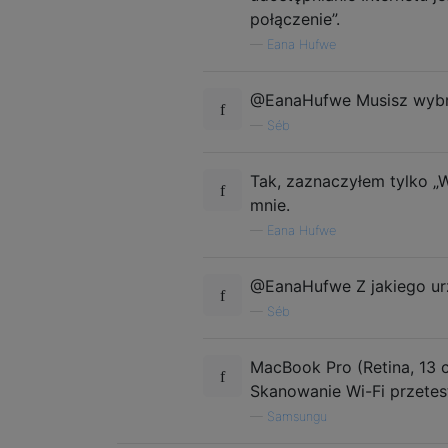
połączenie”.
—
Eana Hufwe
@EanaHufwe Musisz wybrać
—
Séb
Tak, zaznaczyłem tylko „W
mnie.
—
Eana Hufwe
@EanaHufwe Z jakiego ur
—
Séb
MacBook Pro (Retina, 13 c
Skanowanie Wi-Fi przete
—
Samsungu