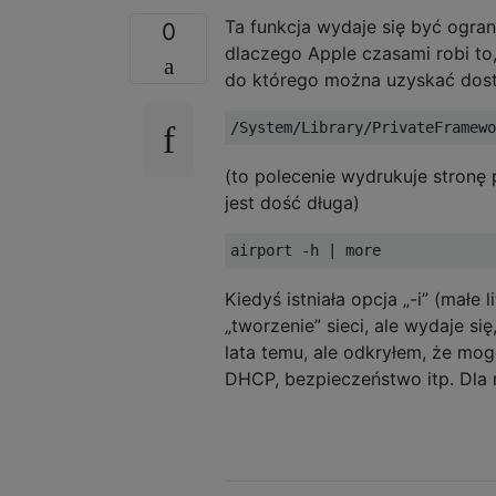
Ta funkcja wydaje się być ogra
0
dlaczego Apple czasami robi to, 
do którego można uzyskać dostę
(to polecenie wydrukuje stronę
jest dość długa)
Kiedyś istniała opcja „-i” (małe l
„tworzenie” sieci, ale wydaje si
lata temu, ale odkryłem, że mog
DHCP, bezpieczeństwo itp. Dla m