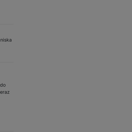
tniska
 do
teraz