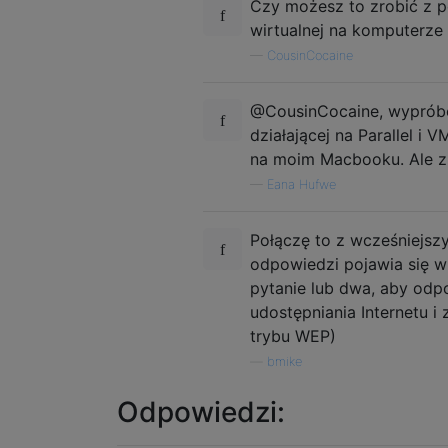
Czy możesz to zrobić z 
wirtualnej na komputerze
—
CousinCocaine
@CousinCocaine, wypróbo
działającej na Parallel i
na moim Macbooku. Ale z
—
Eana Hufwe
Połączę to z wcześniejsz
odpowiedzi pojawia się 
pytanie lub dwa, aby odp
udostępniania Internetu i
trybu WEP)
—
bmike
Odpowiedzi: