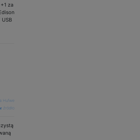
 +1 za
Edison
/ USB
o
a Hufwe
źródło
czystą
owaną