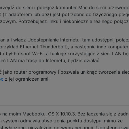
zejdź do sieci i podłącz komputer Mac do sieci przewodo
net (z adapterem lub bez) jest potrzebne do fizycznego połą
zowym. Potrzebujesz linku i niekoniecznie realnego połącz
nia i włącz Udostępnianie Internetu, tam udostępnij połąc
przykład Ethernet Thunderbolt), a następnie inne komputer
to był hotspot Wi-Fi, a funkcje korzystające z sieci LAN b
 sieć LAN ma trasę do Internetu, będzie działać
 jako router programowy i pozwala uniknąć tworzenia siec
oc
z jej ograniczeniami.
na moim Macbooku, OS X 10.10.3. Bez łączenia się z żad
 system odmawia utworzenia punktu dostępu, mimo że
est włączone, niezależnie od wybranej opcji „Udostępnij sw