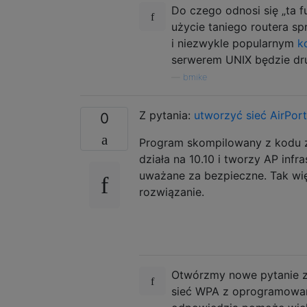
Do czego odnosi się „ta f
użycie taniego routera s
i niezwykle popularnym
k
serwerem UNIX będzie dru
—
bmike
Z pytania:
utworzyć sieć AirPor
0
Program skompilowany z kodu
działa na 10.10 i tworzy AP infr
uważane za bezpieczne. Tak wi
rozwiązanie.
Otwórzmy nowe pytanie z
sieć WPA z oprogramowa