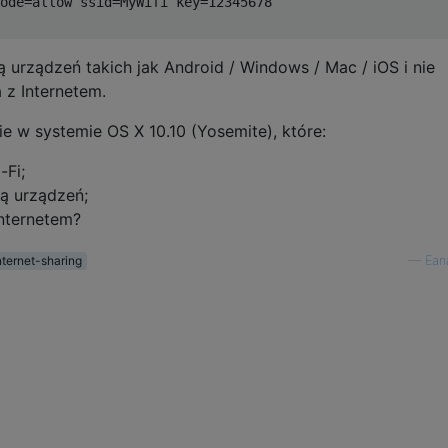
ode=allow ssid=MyWifi key=12345678

 urządzeń takich jak Android / Windows / Mac / iOS i nie
z Internetem.
e w systemie OS X 10.10 (Yosemite), które:
-Fi;
ą urządzeń;
nternetem?
nternet-sharing
—
Ean