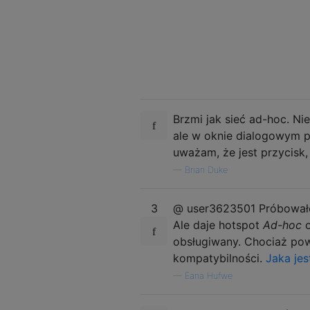
Brzmi jak sieć ad-hoc. Ni
ale w oknie dialogowym 
uważam, że jest przycisk,
—
Brian Duke
3
@ user3623501 Próbowałem
Ale daje hotspot
Ad-hoc
o
obsługiwany. Chociaż po
kompatybilności.
Jaka jes
—
Eana Hufwe