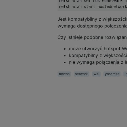
netsh wlan set hostednetwork m
Jest kompatybilny z większością
wymaga dostępnego połączenia 
Czy istnieje podobne rozwiązani
może utworzyć hotspot Wi
kompatybilny z większości
nie wymaga połączenia z I
macos
network
wifi
yosemite
i