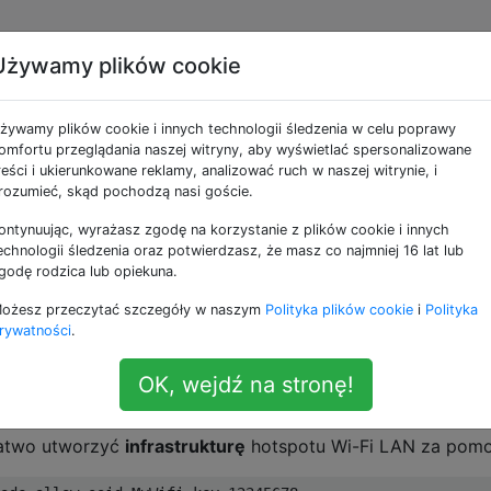
Używamy plików cookie
astrukturę sieci Wi-Fi z
żywamy plików cookie i innych technologii śledzenia w celu poprawy
ączenia z Internetem?
omfortu przeglądania naszej witryny, aby wyświetlać spersonalizowane
reści i ukierunkowane reklamy, analizować ruch w naszej witrynie, i
rozumieć, skąd pochodzą nasi goście.
ontynuując, wyrażasz zgodę na korzystanie z plików cookie i innych
echnologii śledzenia oraz potwierdzasz, że masz co najmniej 16 lat lub
godę rodzica lub opiekuna.
taj
:
ożesz przeczytać szczegóły w naszym
Polityka plików cookie
i
Polityka
a poleceń?
(1 odpowiedź)
rywatności
.
eć infrastruktury
, nie ad-hoc) na komputerze Mac bez
OK, wejdź na stronę!
atwo utworzyć
infrastrukturę
hotspotu Wi-Fi LAN za pomo