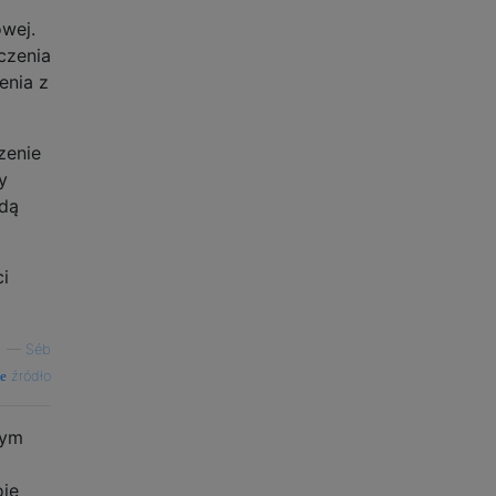
wej.
czenia
enia z
zenie
y
ędą
i
—
Séb
źródło
nym
oje