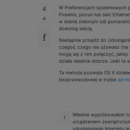
W Preferencjach systemowych pr
4
Firewire, piorun lub sieć Ether
w stanie zielonym lub pomarańc
dowolną siecią.
Następnie przejdź do Udostępnia
czegoś, czego nie używasz (na 
mogą się z nim połączyć, jakby 
działa idealnie dobrze. Jeśli ta
Ta metoda pozwala OS X działać
bezprzewodowej w trybie
ad-h
Właśnie wypróbowałem to 
urządzeniem zewnętrznym
udostępnianie Internetu j