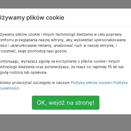
Używamy plików cookie
wrócić” kopię zapasow
żywamy plików cookie i innych technologii śledzenia w celu poprawy
na iPada?
omfortu przeglądania naszej witryny, aby wyświetlać spersonalizowane
reści i ukierunkowane reklamy, analizować ruch w naszej witrynie, i
rozumieć, skąd pochodzą nasi goście.
ontynuując, wyrażasz zgodę na korzystanie z plików cookie i innych
apasową iPhone'a na iPadzie lub iPodzie touch?
echnologii śledzenia oraz potwierdzasz, że masz co najmniej 16 lat lub
godę rodzica lub opiekuna.
la iPhone'a itp., Ale czy możesz przenieść większość danych
ożesz przeczytać szczegóły w naszym
Polityka plików cookie
i
Polityka
/ iPoda touch z kopii zapasowej iPhone'a z iTunes?
rywatności
.
OK, wejdź na stronę!