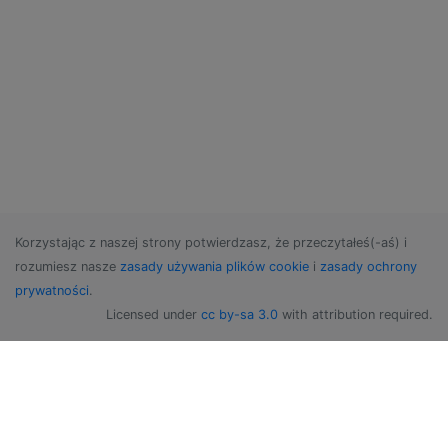
Korzystając z naszej strony potwierdzasz, że przeczytałeś(-aś) i
rozumiesz nasze
zasady używania plików cookie
i
zasady ochrony
prywatności
.
Licensed under
cc by-sa 3.0
with attribution required.