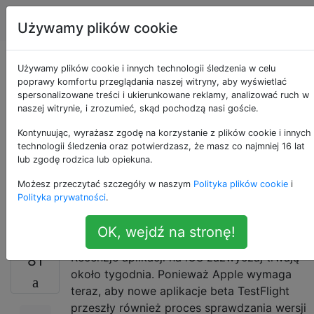
Apple
Tagi
Account
Używamy plików cookie
Jak długo zwykle
Używamy plików cookie i innych technologii śledzenia w celu
poprawy komfortu przeglądania naszej witryny, aby wyświetlać
spersonalizowane treści i ukierunkowane reklamy, analizować ruch w
trwa proces
naszej witrynie, i zrozumieć, skąd pochodzą nasi goście.
sprawdzania nowej
Kontynuując, wyrażasz zgodę na korzystanie z plików cookie i innych
technologii śledzenia oraz potwierdzasz, że masz co najmniej 16 lat
lub zgodę rodzica lub opiekuna.
wersji Testflight
Możesz przeczytać szczegóły w naszym
Polityka plików cookie
i
Beta?
Polityka prywatności
.
OK, wejdź na stronę!
Recenzje aplikacji na iOS zazwyczaj trwają
81
około tygodnia. Ponieważ Apple wymaga
teraz, aby nowe aplikacje beta TestFlight
przeszły również proces sprawdzania wersji