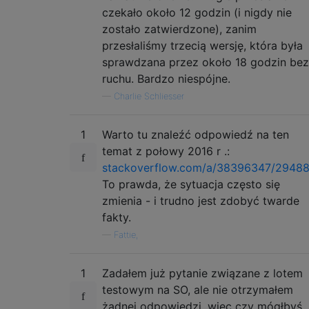
czekało około 12 godzin (i nigdy nie
zostało zatwierdzone), zanim
przesłaliśmy trzecią wersję, która była
sprawdzana przez około 18 godzin bez
ruchu. Bardzo niespójne.
—
Charlie Schliesser
1
Warto tu znaleźć odpowiedź na ten
temat z połowy 2016 r .:
stackoverflow.com/a/38396347/2948
To prawda, że ​​sytuacja często się
zmienia - i trudno jest zdobyć twarde
fakty.
—
Fattie,
1
Zadałem już pytanie związane z lotem
testowym na SO, ale nie otrzymałem
żadnej odpowiedzi, więc czy mógłbyś