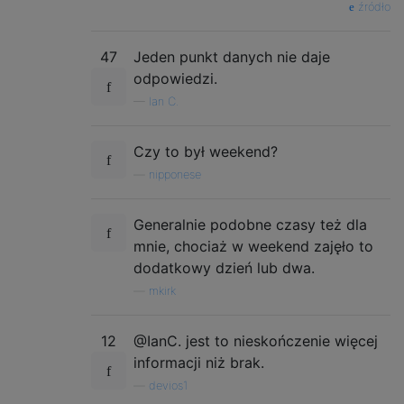
źródło
47
Jeden punkt danych nie daje
odpowiedzi.
—
Ian C.
Czy to był weekend?
—
nipponese
Generalnie podobne czasy też dla
mnie, chociaż w weekend zajęło to
dodatkowy dzień lub dwa.
—
mkirk
12
@IanC. jest to nieskończenie więcej
informacji niż brak.
—
devios1