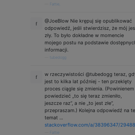
—
Fattie,
@JoeBlow Nie krępuj się opublikować
odpowiedź, jeśli stwierdzisz, że mój jes
zły. To było dokładne w momencie
mojego postu na podstawie dostępnyc
informacji.
—
tubedogg
w rzeczywistości @tubedogg teraz, gd
jest to kilka lat później - ten przeklęty
proces ciągle się zmienia. (Powinienem
powiedzieć „to się teraz zmieniło,
jeszcze raz”, a nie „to jest złe”,
przepraszam.) Kolejna odpowiedź na t
temat ...
stackoverflow.com/a/38396347/2948
—
Fattie