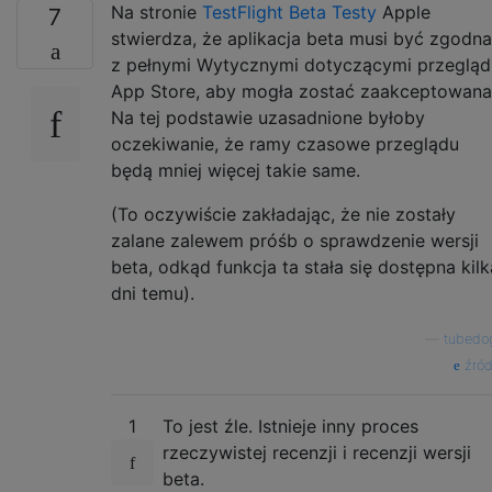
Na stronie
TestFlight Beta Testy
Apple
7
stwierdza, że aplikacja beta musi być zgodna
z pełnymi Wytycznymi dotyczącymi przegląd
App Store, aby mogła zostać zaakceptowana
Na tej podstawie uzasadnione byłoby
oczekiwanie, że ramy czasowe przeglądu
będą mniej więcej takie same.
(To oczywiście zakładając, że nie zostały
zalane zalewem próśb o sprawdzenie wersji
beta, odkąd funkcja ta stała się dostępna kilk
dni temu).
—
tubedo
źród
1
To jest źle. Istnieje inny proces
rzeczywistej recenzji i recenzji wersji
beta.