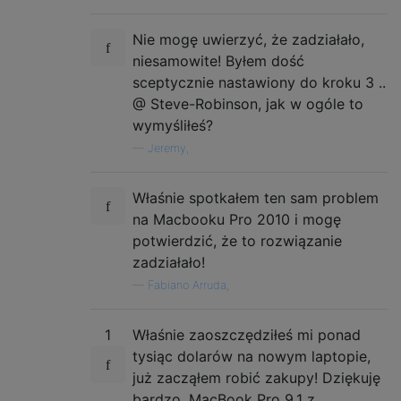
Nie mogę uwierzyć, że zadziałało,
niesamowite! Byłem dość
sceptycznie nastawiony do kroku 3 ..
@ Steve-Robinson, jak w ogóle to
wymyśliłeś?
—
Jeremy,
Właśnie spotkałem ten sam problem
na Macbooku Pro 2010 i mogę
potwierdzić, że to rozwiązanie
zadziałało!
—
Fabiano Arruda,
1
Właśnie zaoszczędziłeś mi ponad
tysiąc dolarów na nowym laptopie,
już zacząłem robić zakupy! Dziękuję
bardzo. MacBook Pro 9,1 z