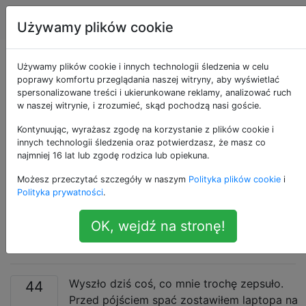
Apple
Tagi
Account
Używamy plików cookie
Dlaczego OS X
Używamy plików cookie i innych technologii śledzenia w celu
poprawy komfortu przeglądania naszej witryny, aby wyświetlać
spersonalizowane treści i ukierunkowane reklamy, analizować ruch
wyświetla monit o
w naszej witrynie, i zrozumieć, skąd pochodzą nasi goście.
zapomnienie hasła
Kontynuując, wyrażasz zgodę na korzystanie z plików cookie i
innych technologii śledzenia oraz potwierdzasz, że masz co
najmniej 16 lat lub zgodę rodzica lub opiekuna.
podczas próby
Możesz przeczytać szczegóły w naszym
Polityka plików cookie
i
uruchomienia ekranu
Polityka prywatności
.
OK, wejdź na stronę!
lub budzenia?
Wyszło dziś coś, co mnie trochę zepsuło.
44
Przed pójściem spać zostawiłem laptopa na