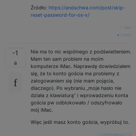
Źródło:
https://andschwa.com/post/skip-
reset-password-for-os-x/
—
dain
źródło
Nie ma to nic wspólnego z podświetleniem.
-1
Mam ten sam problem na moim
komputerze iMac. Naprawdę dowiedziałem
się, że to konto gościa ma problemy z
zalogowaniem się (nie mam pojęcia,
dlaczego). Po wybraniu „moje hasło nie
działa z klawiaturą” i wprowadzeniu konta
gościa pw odblokowało / odszyfrowało
mój iMac.
Więc jeśli masz konto gościa, wypróbuj to.
—
comonsense2015