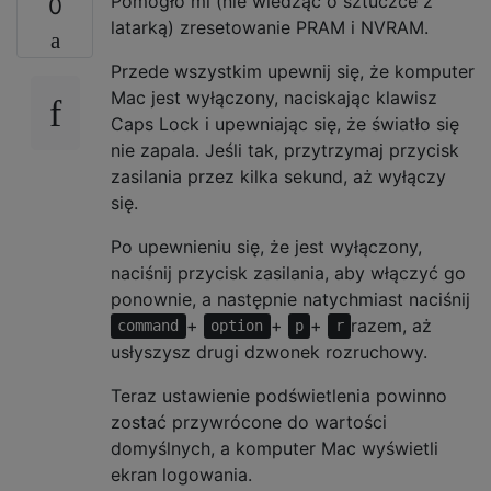
Pomogło mi (nie wiedząc o sztuczce z
0
latarką) zresetowanie PRAM i NVRAM.
Przede wszystkim upewnij się, że komputer
Mac jest wyłączony, naciskając klawisz
Caps Lock i upewniając się, że światło się
nie zapala. Jeśli tak, przytrzymaj przycisk
zasilania przez kilka sekund, aż wyłączy
się.
Po upewnieniu się, że jest wyłączony,
naciśnij przycisk zasilania, aby włączyć go
ponownie, a następnie natychmiast naciśnij
+
+
+
razem, aż
command
option
p
r
usłyszysz drugi dzwonek rozruchowy.
Teraz ustawienie podświetlenia powinno
zostać przywrócone do wartości
domyślnych, a komputer Mac wyświetli
ekran logowania.