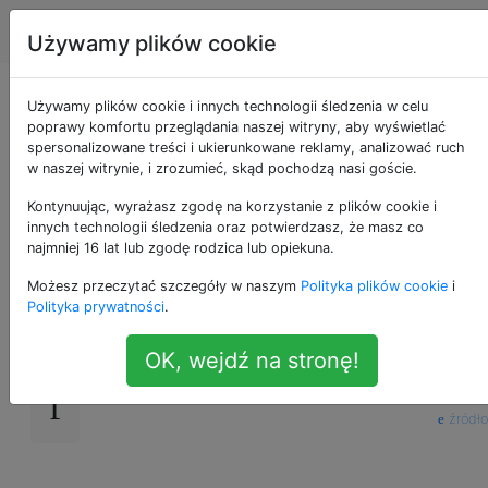
Apple
Tagi
Account
Używamy plików cookie
Czy Apple Pay
Używamy plików cookie i innych technologii śledzenia w celu
poprawy komfortu przeglądania naszej witryny, aby wyświetlać
spersonalizowane treści i ukierunkowane reklamy, analizować ruch
wymaga połączenia z
w naszej witrynie, i zrozumieć, skąd pochodzą nasi goście.
Internetem?
Kontynuując, wyrażasz zgodę na korzystanie z plików cookie i
innych technologii śledzenia oraz potwierdzasz, że masz co
najmniej 16 lat lub zgodę rodzica lub opiekuna.
Możesz przeczytać szczegóły w naszym
Polityka plików cookie
i
Czy potrzebuję połączenia internetowego na
16
Polityka prywatności
.
iPhonie 6, aby móc korzystać z Apple Pay?
OK, wejdź na stronę!
apple-pay
—
Selvin
źródło