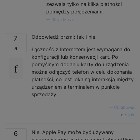
zezwala tylko na kilka płatności
pomiędzy połączeniami.
—
Steve Moser
Odpowiedź brzmi: tak i nie.
7
Łączność z Internetem jest wymagana do
konfiguracji lub konserwacji kart. Po
pomyślnym dodaniu karty do urządzenia
można odłączyć telefon w celu dokonania
płatności, co jest lokalną interakcją między
urządzeniem a terminalem w punkcie
sprzedaży.
—
Obrabować
źródło
Nie, Apple Pay może być używany
6
nieograniczoną liczbę razy w trybie offline,