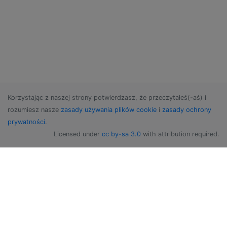
Korzystając z naszej strony potwierdzasz, że przeczytałeś(-aś) i
rozumiesz nasze
zasady używania plików cookie
i
zasady ochrony
prywatności
.
Licensed under
cc by-sa 3.0
with attribution required.