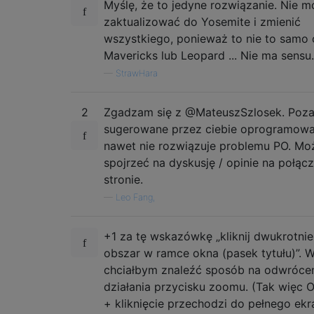
Myślę, że to jedyne rozwiązanie. Nie 
zaktualizować do Yosemite i zmienić
wszystkiego, ponieważ to nie to samo 
Mavericks lub Leopard ... Nie ma sensu.
—
StrawHara
2
Zgadzam się z @MateuszSzlosek. Poz
sugerowane przez ciebie oprogramowa
nawet nie rozwiązuje problemu PO. Mo
spojrzeć na dyskusję / opinie na połąc
stronie.
—
Leo Fang,
+1 za tę wskazówkę „kliknij dwukrotnie
obszar w ramce okna (pasek tytułu)”. 
chciałbym znaleźć sposób na odwróce
działania przycisku zoomu. (Tak więc 
+ kliknięcie przechodzi do pełnego ekr