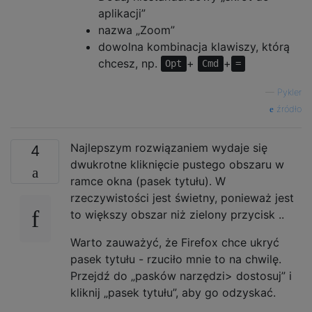
aplikacji”
nazwa „Zoom”
dowolna kombinacja klawiszy, którą
chcesz, np.
+
+
Opt
Cmd
=
—
Pykler
źródło
Najlepszym rozwiązaniem wydaje się
4
dwukrotne kliknięcie pustego obszaru w
ramce okna (pasek tytułu). W
rzeczywistości jest świetny, ponieważ jest
to większy obszar niż zielony przycisk ..
Warto zauważyć, że Firefox chce ukryć
pasek tytułu - rzuciło mnie to na chwilę.
Przejdź do „pasków narzędzi> dostosuj” i
kliknij „pasek tytułu”, aby go odzyskać.