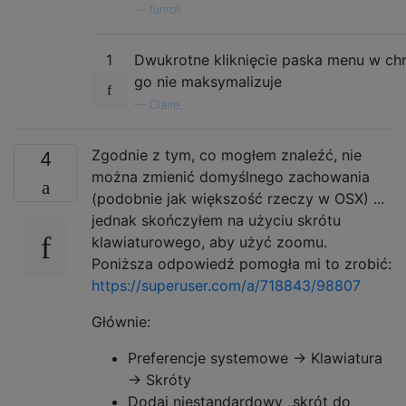
—
funroll
1
Dwukrotne kliknięcie paska menu w ch
go nie maksymalizuje
—
Claire,
Zgodnie z tym, co mogłem znaleźć, nie
4
można zmienić domyślnego zachowania
(podobnie jak większość rzeczy w OSX) ...
jednak skończyłem na użyciu skrótu
klawiaturowego, aby użyć zoomu.
Poniższa odpowiedź pomogła mi to zrobić:
https://superuser.com/a/718843/98807
Głównie:
Preferencje systemowe -> Klawiatura
-> Skróty
Dodaj niestandardowy „skrót do