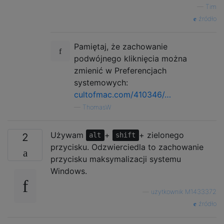
—
Tim
źródło
Pamiętaj, że zachowanie
podwójnego kliknięcia można
zmienić w Preferencjach
systemowych:
cultofmac.com/410346/…
—
ThomasW
Używam
+
+ zielonego
2
alt
shift
przycisku. Odzwierciedla to zachowanie
przycisku maksymalizacji systemu
Windows.
—
użytkownik M1433372
źródło