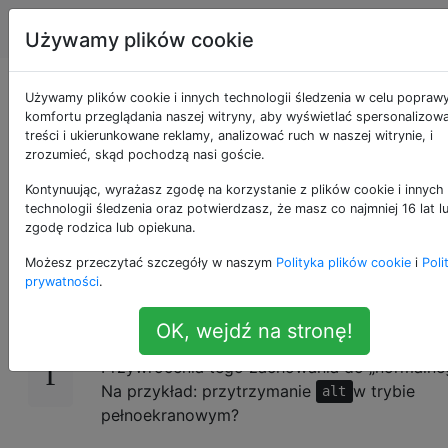
Apple
Tagi
Account
Używamy plików cookie
Jak zmienić
Używamy plików cookie i innych technologii śledzenia w celu popraw
komfortu przeglądania naszej witryny, aby wyświetlać spersonalizow
treści i ukierunkowane reklamy, analizować ruch w naszej witrynie, i
zachowanie zoom /
zrozumieć, skąd pochodzą nasi goście.
„zielony przycisk”
Kontynuując, wyrażasz zgodę na korzystanie z plików cookie i innych
technologii śledzenia oraz potwierdzasz, że masz co najmniej 16 lat l
zgodę rodzica lub opiekuna.
Możesz przeczytać szczegóły w naszym
Polityka plików cookie
i
Poli
Od Yosemite zielony przycisk w lewym górn
35
prywatności
.
rogu każdego okna aktywuje tryb pełnoekra
Przytrzymanie
działa jak poprzednio
alt
OK, wejdź na stronę!
(Mavericks). Czy jest jakaś możliwość (Termi
Przywrócenia tego zachowania do „normalne
Na przykład: przytrzymanie
w trybie
alt
pełnoekranowym?