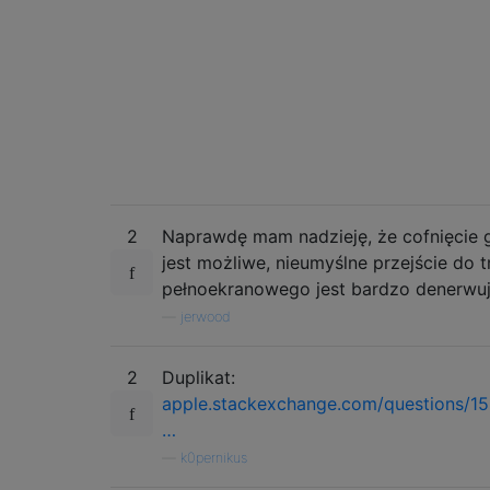
2
Naprawdę mam nadzieję, że cofnięcie 
jest możliwe, nieumyślne przejście do 
pełnoekranowego jest bardzo denerwuj
—
jerwood
2
Duplikat:
apple.stackexchange.com/questions/15
…
—
k0pernikus