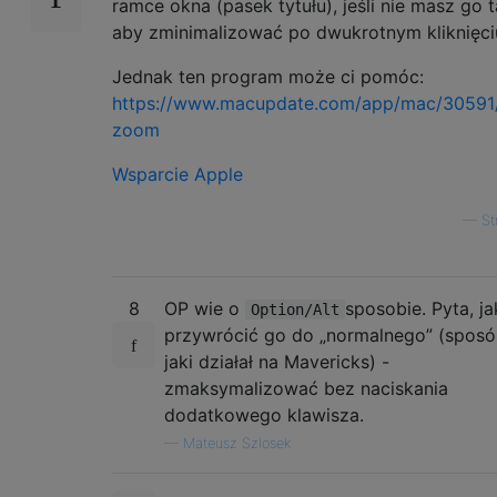
ramce okna (pasek tytułu), jeśli nie masz go t
aby zminimalizować po dwukrotnym kliknięci
Jednak ten program może ci pomóc:
https://www.macupdate.com/app/mac/30591/
zoom
Wsparcie Apple
—
St
8
OP wie o
sposobie. Pyta, ja
Option/Alt
przywrócić go do „normalnego” (sposó
jaki działał na Mavericks) -
zmaksymalizować bez naciskania
dodatkowego klawisza.
—
Mateusz Szlosek