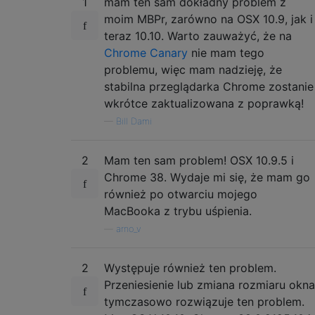
1
mam ten sam dokładny problem z
moim MBPr, zarówno na OSX 10.9, jak i
teraz 10.10. Warto zauważyć, że na
Chrome Canary
nie mam tego
problemu, więc mam nadzieję, że
stabilna przeglądarka Chrome zostanie
wkrótce zaktualizowana z poprawką!
—
Bill Dami
2
Mam ten sam problem! OSX 10.9.5 i
Chrome 38. Wydaje mi się, że mam go
również po otwarciu mojego
MacBooka z trybu uśpienia.
—
arno_v
2
Występuje również ten problem.
Przeniesienie lub zmiana rozmiaru okna
tymczasowo rozwiązuje ten problem.