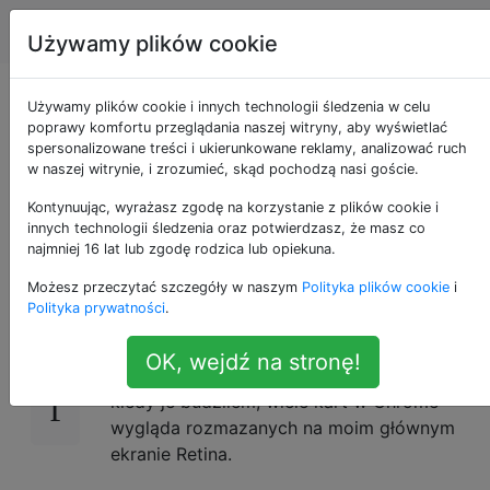
Apple
Tagi
Account
Używamy plików cookie
Po przebudzeniu
Używamy plików cookie i innych technologii śledzenia w celu
poprawy komfortu przeglądania naszej witryny, aby wyświetlać
spersonalizowane treści i ukierunkowane reklamy, analizować ruch
niektóre okna
w naszej witrynie, i zrozumieć, skąd pochodzą nasi goście.
Chrome są rozmyte
Kontynuując, wyrażasz zgodę na korzystanie z plików cookie i
innych technologii śledzenia oraz potwierdzasz, że masz co
najmniej 16 lat lub zgodę rodzica lub opiekuna.
Możesz przeczytać szczegóły w naszym
Polityka plików cookie
i
Mam drugi monitor podłączony do mojego
17
Polityka prywatności
.
MBP Retina. Byłem w systemie OS X
Mavericks i miałem ten problem, gdy czasami
OK, wejdź na stronę!
wyświetlacze przechodziły w tryb uśpienia, a
kiedy je budziłem, wiele kart w Chrome
wygląda rozmazanych na moim głównym
ekranie Retina.