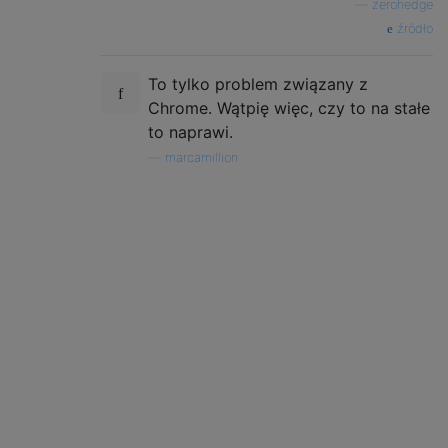
—
zerohedge
źródło
To tylko problem związany z
Chrome. Wątpię więc, czy to na stałe
to naprawi.
—
marcamillion