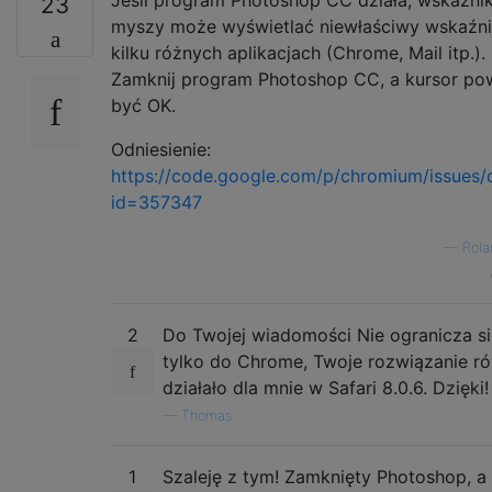
23
myszy może wyświetlać niewłaściwy wskaźn
kilku różnych aplikacjach (Chrome, Mail itp.).
Zamknij program Photoshop CC, a kursor po
być OK.
Odniesienie:
https://code.google.com/p/chromium/issues/d
id=357347
—
Rola
2
Do Twojej wiadomości Nie ogranicza si
tylko do Chrome, Twoje rozwiązanie r
działało dla mnie w Safari 8.0.6. Dzięki!
—
Thomas
1
Szaleję z tym! Zamknięty Photoshop, a 