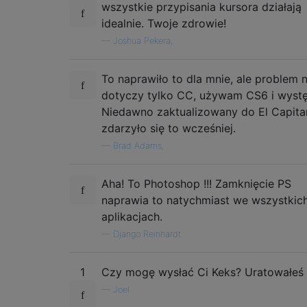
wszystkie przypisania kursora działają
idealnie. Twoje zdrowie!
—
Joshua Pekera,
To naprawiło to dla mnie, ale problem n
dotyczy tylko CC, używam CS6 i wystę
Niedawno zaktualizowany do El Capitan
zdarzyło się to wcześniej.
—
Brad Adams,
Aha! To Photoshop !!! Zamknięcie PS
naprawia to natychmiast we wszystkic
aplikacjach.
—
Django Reinhardt
1
Czy mogę wysłać Ci Keks? Uratowałeś 
—
Joel