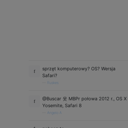
sprzęt komputerowy? OS? Wersja
Safari?
—
Ruskes
@Buscar 웃 MBPr połowa 2012 r., OS X
Yosemite, Safari 8
—
Angelo A