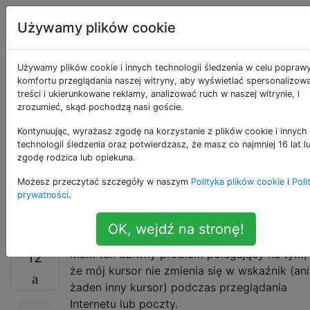
Apple
Tagi
Account
Używamy plików cookie
Mój kursor jest
Używamy plików cookie i innych technologii śledzenia w celu popraw
komfortu przeglądania naszej witryny, aby wyświetlać spersonalizow
treści i ukierunkowane reklamy, analizować ruch w naszej witrynie, i
nieprawidłowy w
zrozumieć, skąd pochodzą nasi goście.
niektórych
Kontynuując, wyrażasz zgodę na korzystanie z plików cookie i innych
technologii śledzenia oraz potwierdzasz, że masz co najmniej 16 lat l
zgodę rodzica lub opiekuna.
aplikacjach (Safari,
Możesz przeczytać szczegóły w naszym
Polityka plików cookie
i
Poli
Chrome, Mail)
prywatności
.
OK, wejdź na stronę!
Mam ten dziwny problem polegający na tym,
12
że mój kursor nie zmienia się w wskaźnik (ani
żaden inny kursor) podczas przeglądania
Internetu lub poczty.