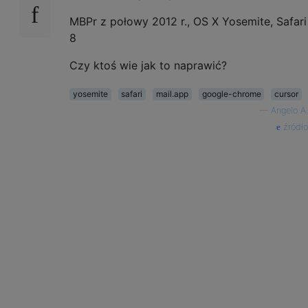
MBPr z połowy 2012 r., OS X Yosemite, Safari
8
Czy ktoś wie jak to naprawić?
yosemite
safari
mail.app
google-chrome
cursor
—
Angelo A.
źródło