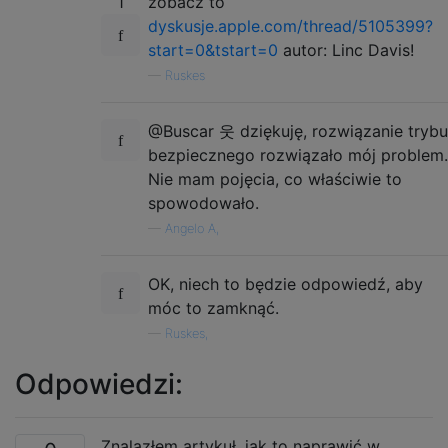
1
zobacz to
dyskusje.apple.com/thread/5105399?
start=0&tstart=0
autor: Linc Davis!
—
Ruskes
@Buscar 웃 dziękuję, rozwiązanie trybu
bezpiecznego rozwiązało mój problem.
Nie mam pojęcia, co właściwie to
spowodowało.
—
Angelo A,
OK, niech to będzie odpowiedź, aby
móc to zamknąć.
—
Ruskes,
Odpowiedzi:
Znalazłem artykuł, jak to naprawić w