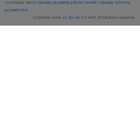
rozumiesz nasze
zasady używania plików cookie
i
zasady ochrony
prywatności
.
Licensed under
cc by-sa 3.0
with attribution required.