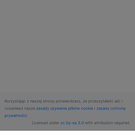
Korzystając z naszej strony potwierdzasz, że przeczytałeś(-aś) i
rozumiesz nasze
zasady używania plików cookie
i
zasady ochrony
prywatności
.
Licensed under
cc by-sa 3.0
with attribution required.