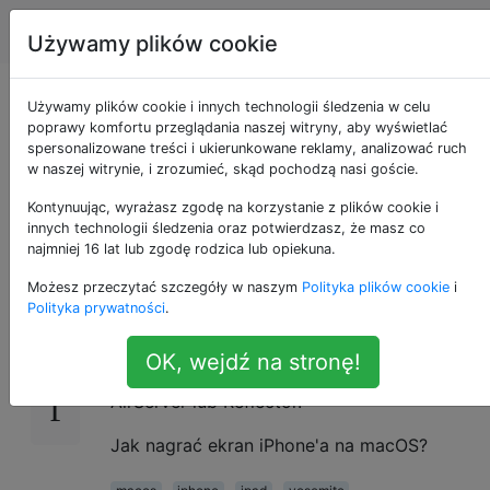
Apple
Tagi
Account
Używamy plików cookie
Jak nagrywać ekran
Używamy plików cookie i innych technologii śledzenia w celu
poprawy komfortu przeglądania naszej witryny, aby wyświetlać
spersonalizowane treści i ukierunkowane reklamy, analizować ruch
iPhone'a / iPada na
w naszej witrynie, i zrozumieć, skąd pochodzą nasi goście.
macOS?
Kontynuując, wyrażasz zgodę na korzystanie z plików cookie i
innych technologii śledzenia oraz potwierdzasz, że masz co
najmniej 16 lat lub zgodę rodzica lub opiekuna.
Możesz przeczytać szczegóły w naszym
Polityka plików cookie
i
System OS X Yosemite przyniósł obsługę
32
Polityka prywatności
.
nagrywania ekranu iPhone'a / iPada w
sposób natywny bez konieczności
OK, wejdź na stronę!
korzystania z aplikacji AirPlay, takich jak
AirServer lub Reflector.
Jak nagrać ekran iPhone'a na macOS?