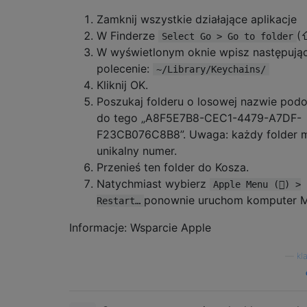
Zamknij wszystkie działające aplikacje
W Finderze
(
Select Go > Go to folder
W wyświetlonym oknie wpisz następują
polecenie:
~/Library/Keychains/
Kliknij OK.
Poszukaj folderu o losowej nazwie pod
do tego „A8F5E7B8-CEC1-4479-A7DF-
F23CB076C8B8”. Uwaga: każdy folder 
unikalny numer.
Przenieś ten folder do Kosza.
Natychmiast wybierz
Apple Menu () >
ponownie uruchom komputer M
Restart…
Informacje: Wsparcie Apple
—
kl