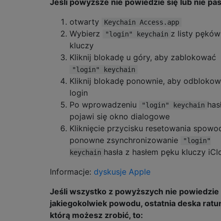
Jeśli powyższe nie powiedzie się lub nie pas
otwarty
Keychain Access.app
Wybierz
z listy pęków
"login" keychain
kluczy
Kliknij blokadę u góry, aby zablokować
"login" keychain
Kliknij blokadę ponownie, aby odbloko
login
Po wprowadzeniu
has
"login" keychain
pojawi się okno dialogowe
Kliknięcie przycisku resetowania spowo
ponowne zsynchronizowanie
"login"
hasła z hasłem pęku kluczy iCl
keychain
Informacje:
dyskusje Apple
Jeśli wszystko z powyższych nie powiedzie 
jakiegokolwiek powodu, ostatnia deska ratu
którą możesz zrobić, to: