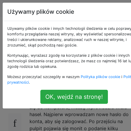
Apple
Tagi
Account
Używamy plików cookie
Jak zatrzymać
Używamy plików cookie i innych technologii śledzenia w celu popraw
komfortu przeglądania naszej witryny, aby wyświetlać spersonalizow
treści i ukierunkowane reklamy, analizować ruch w naszej witrynie, i
komputer z prośbą o
zrozumieć, skąd pochodzą nasi goście.
podanie wielu haseł
Kontynuując, wyrażasz zgodę na korzystanie z plików cookie i innych
technologii śledzenia oraz potwierdzasz, że masz co najmniej 16 lat l
zgodę rodzica lub opiekuna.
podczas logowania?
Możesz przeczytać szczegóły w naszym
Polityka plików cookie
i
Poli
prywatności
.
Odkąd zmieniłem hasło do konta
18
OK, wejdź na stronę!
użytkownika, za każdym razem, gdy loguję
się do komputera, muszę wprowadzić wiele
haseł. Najpierw wprowadzam nowe hasło do
konta, aby się zalogować. Po przejściu na
pulpit pojawia się monit o podanie kilku