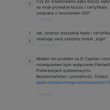
Czy po zresetowaniu pęku kluczy wpły
na moje prywatne klucze / certyfikaty
związane z tworzeniem iOS?
—
Matthew
1
tak, utracisz wszystkie hasła i certyfika
resetując swój osobisty brelok „login”
—
klanomath
Miałem ten problem na El Capitan i mo
rozwiązaniem było wyłączenie FileVaul
Preferencjach systemowych>
Bezpieczeństwo i prywatność. Zobacz
apple.stackexchange.com/questions/2
…
—
Mathias