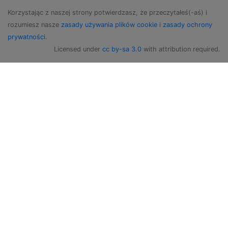
Korzystając z naszej strony potwierdzasz, że przeczytałeś(-aś) i
rozumiesz nasze
zasady używania plików cookie
i
zasady ochrony
prywatności
.
Licensed under
cc by-sa 3.0
with attribution required.