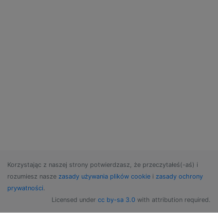
Korzystając z naszej strony potwierdzasz, że przeczytałeś(-aś) i
rozumiesz nasze
zasady używania plików cookie
i
zasady ochrony
prywatności
.
Licensed under
cc by-sa 3.0
with attribution required.