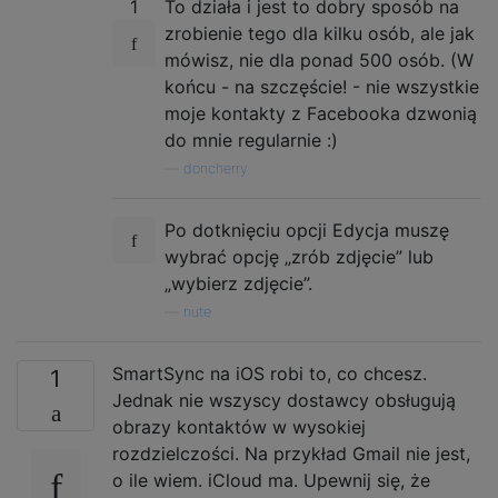
1
To działa i jest to dobry sposób na
zrobienie tego dla kilku osób, ale jak
mówisz, nie dla ponad 500 osób. (W
końcu - na szczęście! - nie wszystkie
moje kontakty z Facebooka dzwonią
do mnie regularnie :)
—
doncherry
Po dotknięciu opcji Edycja muszę
wybrać opcję „zrób zdjęcie” lub
„wybierz zdjęcie”.
—
nute
SmartSync na iOS robi to, co chcesz.
1
Jednak nie wszyscy dostawcy obsługują
obrazy kontaktów w wysokiej
rozdzielczości. Na przykład Gmail nie jest,
o ile wiem. iCloud ma. Upewnij się, że