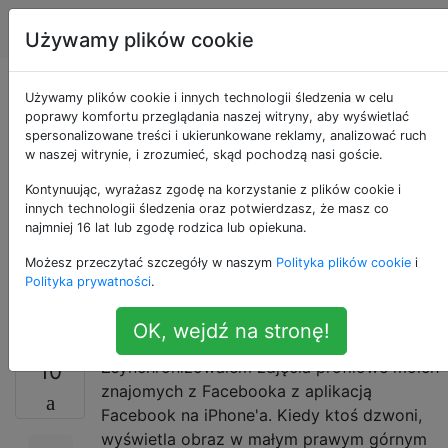
Apple
Tagi
Account
Używamy plików cookie
Wyświetlaj zdjęcia
Używamy plików cookie i innych technologii śledzenia w celu
poprawy komfortu przeglądania naszej witryny, aby wyświetlać
spersonalizowane treści i ukierunkowane reklamy, analizować ruch
profilowe na
w naszej witrynie, i zrozumieć, skąd pochodzą nasi goście.
Facebooku w pełnym
Kontynuując, wyrażasz zgodę na korzystanie z plików cookie i
innych technologii śledzenia oraz potwierdzasz, że masz co
najmniej 16 lat lub zgodę rodzica lub opiekuna.
rozmiarze podczas
Możesz przeczytać szczegóły w naszym
Polityka plików cookie
i
rozmowy
Polityka prywatności
.
OK, wejdź na stronę!
Zsynchronizowałem zdjęcia profilowe moich
10
znajomych z Facebooka z aplikacją
Facebook na iPhone'a. Kiedy ktoś dzwoni,
wyświetla obraz w małym prawym górnym