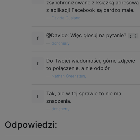
zsynchronizowane z książką adresową
z aplikacji Facebook są bardzo małe.
—
Davide Gualano
@Davide: Więc głosuj na pytanie?
;-)
—
doncherry
Do Twojej wiadomości, górne zdjęcie
to połączenie, a nie odbiór.
—
Nathan Greenstein,
Tak, ale w tej sprawie to nie ma
znaczenia.
—
doncherry
Odpowiedzi: