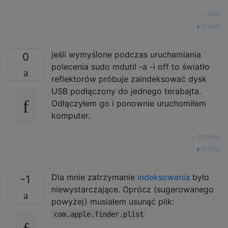
—
JRun
źródło
jeśli wymyślone podczas uruchamiania
0
polecenia sudo mdutil -a -i off to światło
reflektorów próbuje zaindeksować dysk
USB podłączony do jednego terabajta.
Odłączyłem go i ponownie uruchomiłem
komputer.
—
Samsky
źródło
Dla mnie zatrzymanie
indeksowania
było
-1
niewystarczające. Oprócz (sugerowanego
powyżej) musiałem usunąć plik:
com.apple.finder.plist