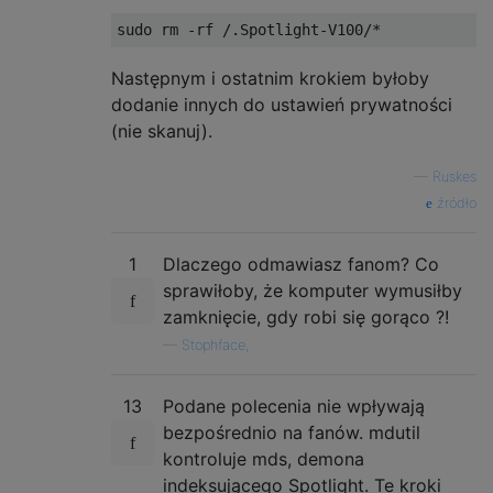
Następnym i ostatnim krokiem byłoby
dodanie innych do ustawień prywatności
(nie skanuj).
—
Ruskes
źródło
1
Dlaczego odmawiasz fanom? Co
sprawiłoby, że komputer wymusiłby
zamknięcie, gdy robi się gorąco ?!
—
Stophface,
13
Podane polecenia nie wpływają
bezpośrednio na fanów. mdutil
kontroluje mds, demona
indeksującego Spotlight. Te kroki