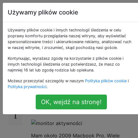
Apple
Tagi
Account
Używamy plików cookie
mds i mds_stores
Używamy plików cookie i innych technologii śledzenia w celu
poprawy komfortu przeglądania naszej witryny, aby wyświetlać
spersonalizowane treści i ukierunkowane reklamy, analizować ruch
stale zużywają
w naszej witrynie, i zrozumieć, skąd pochodzą nasi goście.
procesor
Kontynuując, wyrażasz zgodę na korzystanie z plików cookie i
innych technologii śledzenia oraz potwierdzasz, że masz co
najmniej 16 lat lub zgodę rodzica lub opiekuna.
Możesz przeczytać szczegóły w naszym
Polityka plików cookie
i
mds i mds_stores są stałymi konsumentami
146
Polityka prywatności
.
procesorów, nawet jeśli uważam, że nic nie
powinno się zmienić na dysku twardym.
OK, wejdź na stronę!
Monitor aktywności:
Mam około 2009 Macbook Pro. Wiele