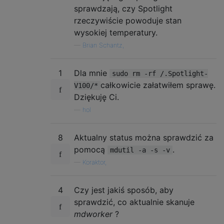
sprawdzają, czy Spotlight
rzeczywiście powoduje stan
wysokiej temperatury.
—
Brian Schantz,
1
Dla mnie
sudo rm -rf /.Spotlight-
całkowicie załatwiłem sprawę.
V100/*
Dziękuję Ci.
—
hol
8
Aktualny status można sprawdzić za
pomocą
.
mdutil -a -s -v
—
Koraktor,
4
Czy jest jakiś sposób, aby
sprawdzić, co aktualnie skanuje
mdworker
?