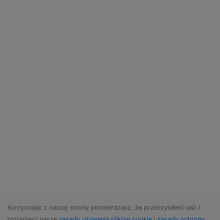
Korzystając z naszej strony potwierdzasz, że przeczytałeś(-aś) i
rozumiesz nasze
zasady używania plików cookie
i
zasady ochrony