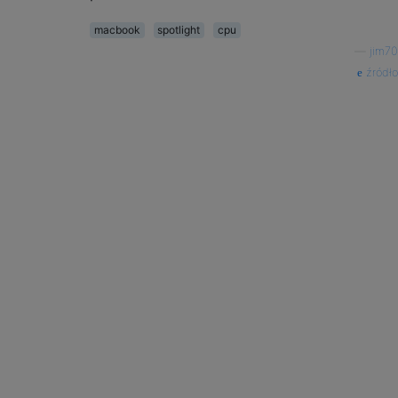
macbook
spotlight
cpu
—
jim70
źródło