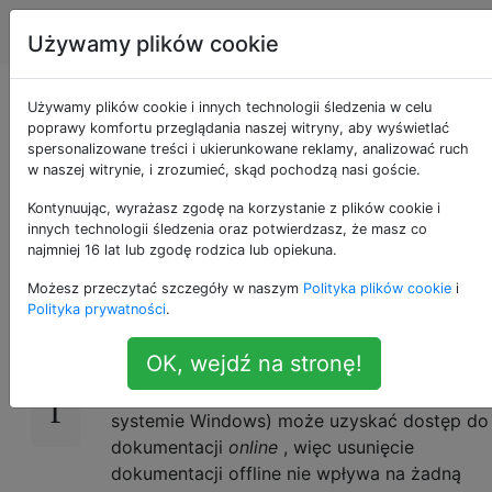
Apple
Tagi
Account
Używamy plików cookie
XCode 5 - Usunąć
Używamy plików cookie i innych technologii śledzenia w celu
poprawy komfortu przeglądania naszej witryny, aby wyświetlać
spersonalizowane treści i ukierunkowane reklamy, analizować ruch
dokumentację
w naszej witrynie, i zrozumieć, skąd pochodzą nasi goście.
offline?
Kontynuując, wyrażasz zgodę na korzystanie z plików cookie i
innych technologii śledzenia oraz potwierdzasz, że masz co
najmniej 16 lat lub zgodę rodzica lub opiekuna.
Możesz przeczytać szczegóły w naszym
Polityka plików cookie
i
Czy można usunąć całą / większość
15
Polityka prywatności
.
dokumentacji
offline
z XCode 5, aby zwolnić
miejsce na dysku?
OK, wejdź na stronę!
Zakładam, że XCode (jak Visual Studio w
systemie Windows) może uzyskać dostęp do
dokumentacji
online
, więc usunięcie
dokumentacji offline nie wpływa na żadną