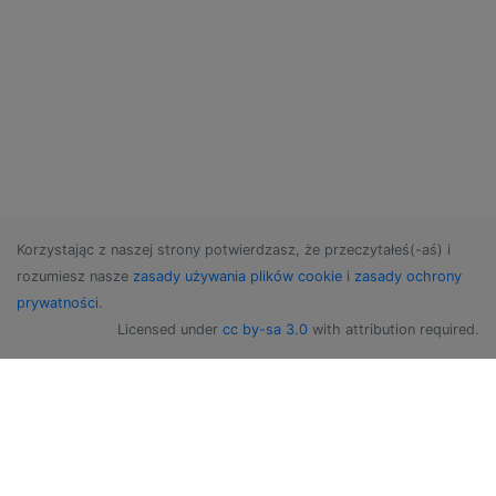
Korzystając z naszej strony potwierdzasz, że przeczytałeś(-aś) i
rozumiesz nasze
zasady używania plików cookie
i
zasady ochrony
prywatności
.
Licensed under
cc by-sa 3.0
with attribution required.