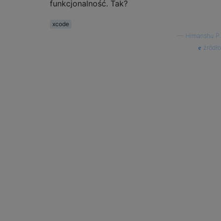
funkcjonalność. Tak?
xcode
—
Himanshu P.
źródło