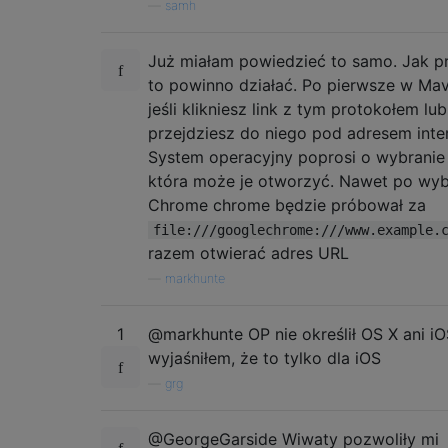
—
samh
Już miałam powiedzieć to samo. Jak p
to powinno działać. Po pierwsze w Mav
jeśli klikniesz link z tym protokołem lub
przejdziesz do niego pod adresem int
System operacyjny poprosi o wybranie a
która może je otworzyć. Nawet po wyb
Chrome chrome będzie próbował za
file:///googlechrome:///www.example.
razem otwierać adres URL
—
markhunte
1
@markhunte OP nie określił OS X ani iO
wyjaśniłem, że to tylko dla iOS
—
grg
@GeorgeGarside Wiwaty pozwoliły mi