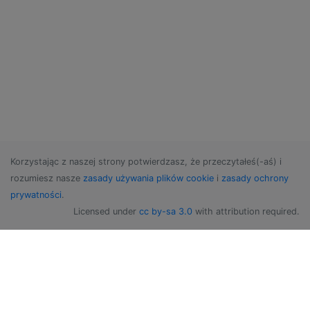
Korzystając z naszej strony potwierdzasz, że przeczytałeś(-aś) i
rozumiesz nasze
zasady używania plików cookie
i
zasady ochrony
prywatności
.
Licensed under
cc by-sa 3.0
with attribution required.