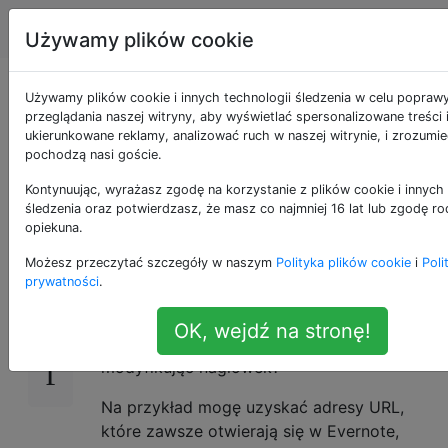
Apple
Tagi
Account
Używamy plików cookie
Tworzenie adresu
Używamy plików cookie i innych technologii śledzenia w celu popraw
przeglądania naszej witryny, aby wyświetlać spersonalizowane treści 
ukierunkowane reklamy, analizować ruch w naszej witrynie, i zrozumie
URL, który zawsze
pochodzą nasi goście.
otwiera się w Chrome
Kontynuując, wyrażasz zgodę na korzystanie z plików cookie i innych 
śledzenia oraz potwierdzasz, że masz co najmniej 16 lat lub zgodę ro
opiekuna.
Możesz przeczytać szczegóły w naszym
Polityka plików cookie
i
Poli
Jeśli chcę mieć pewność, że po kliknięciu
15
prywatności
.
adres URL będzie zawsze otwierany w
przeglądarce Chrome (zamiast domyślnej
OK, wejdź na stronę!
przeglądarki), czy mogę to zrobić,
modyfikując nagłówek?
Na przykład mogę uzyskać adresy URL,
które zawsze otwierają się w Evernote,