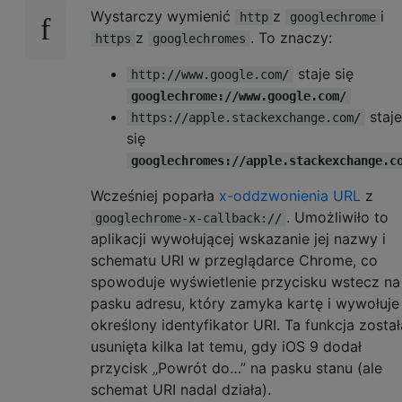
Wystarczy wymienić
z
i
http
googlechrome
z
. To znaczy:
https
googlechromes
staje się
http://www.google.com/
googlechrome://www.google.com/
staje
https://apple.stackexchange.com/
się
googlechromes://apple.stackexchange.c
Wcześniej poparła
x-oddzwonienia URL
z
. Umożliwiło to
googlechrome-x-callback://
aplikacji wywołującej wskazanie jej nazwy i
schematu URI w przeglądarce Chrome, co
spowoduje wyświetlenie przycisku wstecz na
pasku adresu, który zamyka kartę i wywołuje
określony identyfikator URI. Ta funkcja został
usunięta kilka lat temu, gdy iOS 9 dodał
przycisk „Powrót do…” na pasku stanu (ale
schemat URI nadal działa).