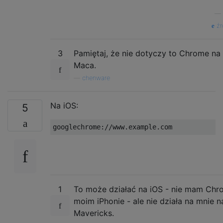
—
źr
3
Pamiętaj, że nie dotyczy to Chrome na
Maca.
—
chenware
Na iOS:
5
1
To może działać na iOS - nie mam Chr
moim iPhonie - ale nie działa na mnie n
Mavericks.