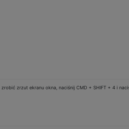
robić zrzut ekranu okna, naciśnij CMD + SHIFT + 4 i naciś