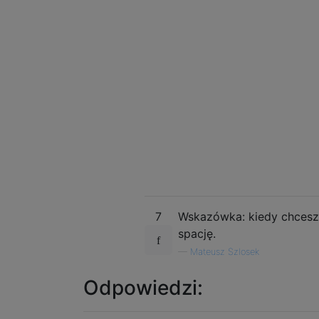
7
Wskazówka: kiedy chcesz z
spację.
—
Mateusz Szlosek
Odpowiedzi: