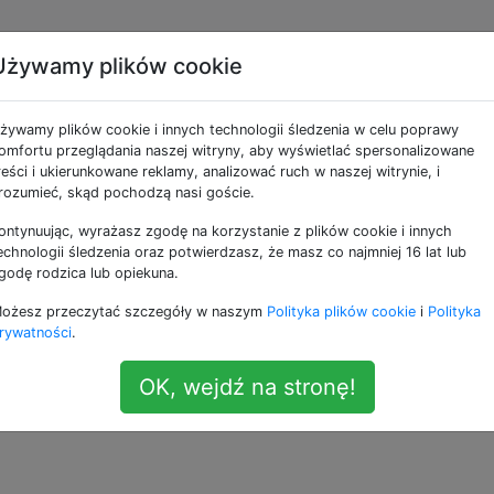
Używamy plików cookie
trzeżenie Findera prze
żywamy plików cookie i innych technologii śledzenia w celu poprawy
nia pliku?
omfortu przeglądania naszej witryny, aby wyświetlać spersonalizowane
reści i ukierunkowane reklamy, analizować ruch w naszej witrynie, i
rozumieć, skąd pochodzą nasi goście.
ontynuując, wyrażasz zgodę na korzystanie z plików cookie i innych
inderze i zmiany rozszerzenia pliku pojawia się następują
echnologii śledzenia oraz potwierdzasz, że masz co najmniej 16 lat lub
godę rodzica lub opiekuna.
ożesz przeczytać szczegóły w naszym
Polityka plików cookie
i
Polityka
rywatności
.
OK, wejdź na stronę!