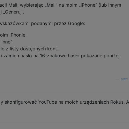
cji Mail, wybierając „Mail” na moim „iPhone” (lub innym
j „Generuj”.
 wskazówkami podanymi przez Google:
oim iPhonie.
inne”.
e z listy dostępnych kont.
e i zamień hasło na 16-znakowe hasło pokazane poniżej.
—
samt
aby skonfigurować YouTube na moich urządzeniach Rokus, 