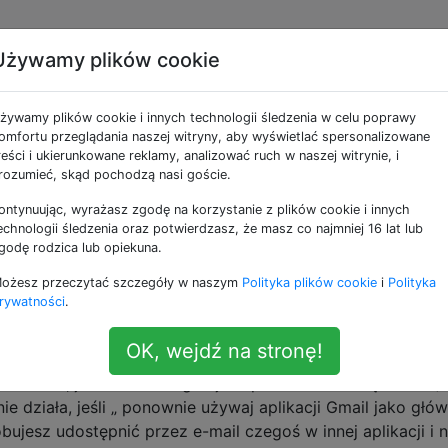
Używamy plików cookie
ikację Poczta iOS z
żywamy plików cookie i innych technologii śledzenia w celu poprawy
cą weryfikacji
omfortu przeglądania naszej witryny, aby wyświetlać spersonalizowane
reści i ukierunkowane reklamy, analizować ruch w naszej witrynie, i
rozumieć, skąd pochodzą nasi goście.
ontynuując, wyrażasz zgodę na korzystanie z plików cookie i innych
echnologii śledzenia oraz potwierdzasz, że masz co najmniej 16 lat lub
godę rodzica lub opiekuna.
ykam się za każdym razem, gdy modyfikuję ustawienia
ożesz przeczytać szczegóły w naszym
Polityka plików cookie
i
Polityka
lu lub konfiguruję nowy telefon. Zadałem to pytanie Goog
rywatności
.
myślę, że mam kwalifikacje, by zadać to sobie.
OK, wejdź na stronę!
ako domyślne konto aplikacji Poczta i używasz
weryfikacji
e działać, jeśli nie skonfigurujesz prawidłowo urządzenia (a
e działa, jeśli „ ponownie używaj aplikacji Gmail jako głów
óbujesz udostępnić przez e-mail czegoś w innej aplikacji i n