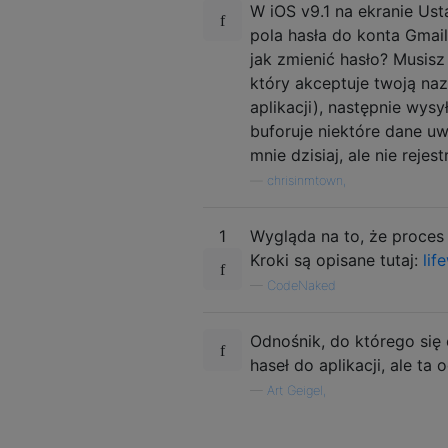
W iOS v9.1 na ekranie Ust
pola hasła do konta Gmai
jak zmienić hasło? Musisz
który akceptuje twoją na
aplikacji), następnie wy
buforuje niektóre dane uwi
mnie dzisiaj, ale nie rej
—
chrisinmtown,
1
Wygląda na to, że proces 
Kroki są opisane tutaj:
lif
—
CodeNaked
Odnośnik, do którego się 
haseł do aplikacji, ale t
—
Art Geigel,