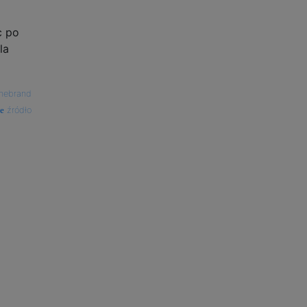
c po
la
hebrand
źródło