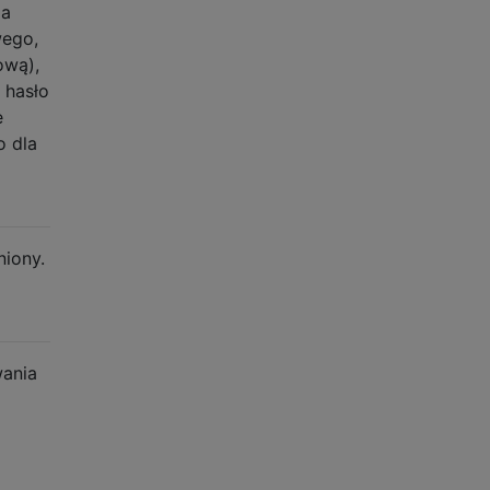
ma
wego,
ową),
 hasło
e
o dla
niony.
wania