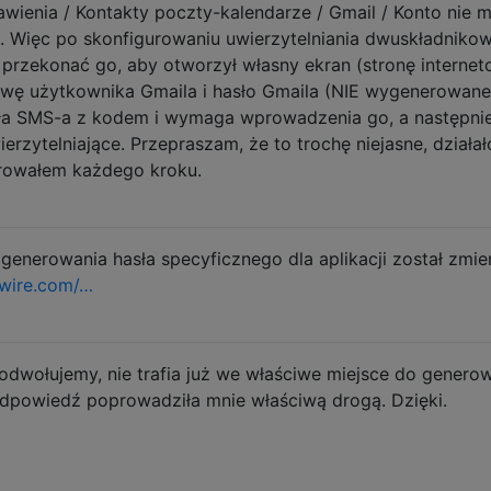
awienia / Kontakty poczty-kalendarze / Gmail / Konto nie 
l. Więc po skonfigurowaniu uwierzytelniania dwuskładniko
 przekonać go, aby otworzył własny ekran (stronę internet
zwę użytkownika Gmaila i hasło Gmaila (NIE wygenerowane
syła SMS-a z kodem i wymaga wprowadzenia go, a następni
erzytelniające. Przepraszam, że to trochę niejasne, działał
estrowałem każdego kroku.
generowania hasła specyficznego dla aplikacji został zmie
ewire.com/…
odwołujemy, nie trafia już we właściwe miejsce do genero
a odpowiedź poprowadziła mnie właściwą drogą. Dzięki.