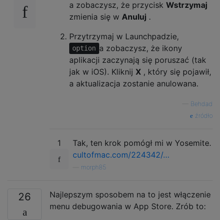
a zobaczysz, że przycisk
Wstrzymaj
zmienia się w
Anuluj
.
Przytrzymaj w Launchpadzie,
a zobaczysz, że ikony
option
aplikacji zaczynają się poruszać (tak
jak w iOS). Kliknij
X
, który się pojawił,
a aktualizacja zostanie anulowana.
—
Behdad
źródło
1
Tak, ten krok pomógł mi w Yosemite.
cultofmac.com/224342/…
—
morph85
Najlepszym sposobem na to jest włączenie
26
menu debugowania w App Store. Zrób to: