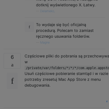
dotknij wyświetlonego X. Łatwy.
—
Delameko,
To wydaje się być oficjalną
procedurą. Polecam to zamiast
ręcznego usuwania folderów.
—
Magne
Częściowe pliki do pobrania są przechowyw
6
w
/private/var/folders/*/*/*/com.apple.appst
Usuń częściowe pobieranie stamtąd i w razie
potrzeby zresetuj Mac App Store z menu
debugowania.