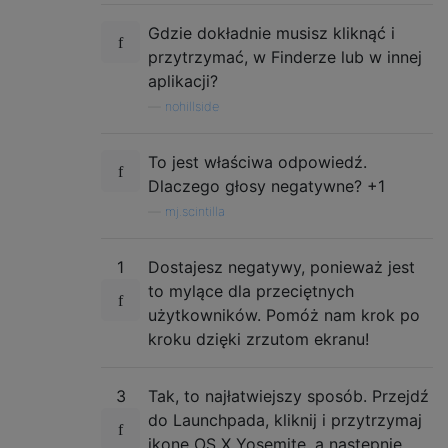
Gdzie dokładnie musisz kliknąć i
przytrzymać, w Finderze lub w innej
aplikacji?
—
nohillside
To jest właściwa odpowiedź.
Dlaczego głosy negatywne? +1
—
mj.scintilla
1
Dostajesz negatywy, ponieważ jest
to mylące dla przeciętnych
użytkowników. Pomóż nam krok po
kroku dzięki zrzutom ekranu!
3
Tak, to najłatwiejszy sposób. Przejdź
do Launchpada, kliknij i przytrzymaj
ikonę OS X Yosemite, a następnie