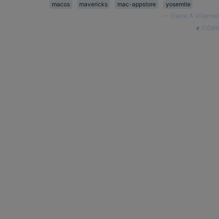
macos
mavericks
mac-appstore
yosemite
—
Elaine A Villarroel
źródło