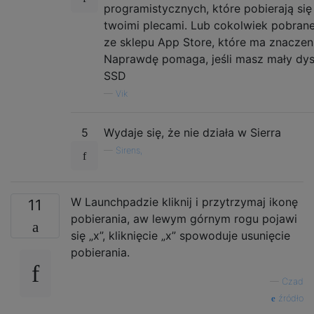
programistycznych, które pobierają się
twoimi plecami. Lub cokolwiek pobran
ze sklepu App Store, które ma znaczen
Naprawdę pomaga, jeśli masz mały dy
SSD
—
Vik
5
Wydaje się, że nie działa w Sierra
—
Sirens,
W Launchpadzie kliknij i przytrzymaj ikonę
11
pobierania, aw lewym górnym rogu pojawi
się „x”, kliknięcie „x” spowoduje usunięcie
pobierania.
—
Czad
źródło