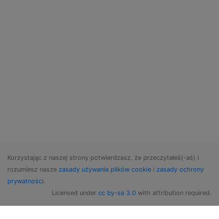
Korzystając z naszej strony potwierdzasz, że przeczytałeś(-aś) i
rozumiesz nasze
zasady używania plików cookie
i
zasady ochrony
prywatności
.
Licensed under
cc by-sa 3.0
with attribution required.