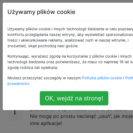
Apple
Tagi
Account
Używamy plików cookie
Wstrzymano i chcesz
Używamy plików cookie i innych technologii śledzenia w celu popraw
komfortu przeglądania naszej witryny, aby wyświetlać spersonalizow
treści i ukierunkowane reklamy, analizować ruch w naszej witrynie, i
usunąć częściowo
zrozumieć, skąd pochodzą nasi goście.
pobrany Yosemite
Kontynuując, wyrażasz zgodę na korzystanie z plików cookie i innych
technologii śledzenia oraz potwierdzasz, że masz co najmniej 16 lat l
zgodę rodzica lub opiekuna.
Możesz przeczytać szczegóły w naszym
Polityka plików cookie
i
Poli
Instalowałem Yosemite Beta, jednak
21
prywatności
.
wstrzymałem pobieranie, ponieważ nie
utworzyłem kopii zapasowej komputera Mac.
OK, wejdź na stronę!
Czy ktoś wie, jak mogę usunąć wstrzymane
pobieranie? Doprowadza mnie to do szału!
Nie mogę po prostu nacisnąć „usuń”, jak moje
inne aplikacje!