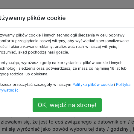
Używamy plików cookie
enie 1946-02-14
żywamy plików cookie i innych technologii śledzenia w celu poprawy
omfortu przeglądania naszej witryny, aby wyświetlać spersonalizowane
reści i ukierunkowane reklamy, analizować ruch w naszej witrynie, i
rozumieć, skąd pochodzą nasi goście.
ontynuując, wyrażasz zgodę na korzystanie z plików cookie i innych
olderze w systemie, plik / folder jest wyszarzony i nie moż
echnologii śledzenia oraz potwierdzasz, że masz co najmniej 16 lat lub
 usunąć. Jest to najbardziej zauważalne podczas kopiowan
godę rodzica lub opiekuna.
a pomocą Findera; w trakcie operacji docelowy plik / folder
ożesz przeczytać szczegóły w naszym
Polityka plików cookie
i
Polityka
inder zdaje sobie sprawę, że docelowy plik / folder jest o
rywatności
.
atę utworzenia pliku lub folderu na
kMagicBusyCreationDa
-14
(+0000).
OK, wejdź na stronę!
 godziny? Kiedy odkryłem, że data jest używana przez Finde
iewałem się, że jest to coś związanego z datownikiem / 
je mi się wyróżniać jako powód wyboru tej daty / godziny ,