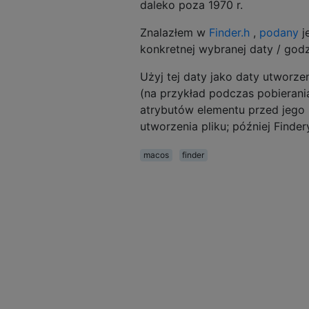
daleko poza 1970 r.
Znalazłem w
Finder.h
,
podany
j
konkretnej wybranej daty / godz
Użyj tej daty jako daty utworze
(na przykład podczas pobierania
atrybutów elementu przed jego 
utworzenia pliku; później Find
macos
finder