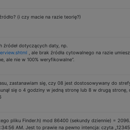
ródło? (i czy macie na razie teorię?)
ch źródeł dotyczących daty, np.
erview.shtml
, ale brak źródła cytowalnego na razie umies
e, ale nie w 100% weryfikowalne”.
zasu, zastanawiam się, czy 08 jest dostosowywany do stref
sunął się o 4 godziny w jedną stronę lub 8 w drugą stronę,
6
go pliku Finder.h) mod 86400 (sekundy dziennie) = 2096
:34:56 AM. Jest to prawie na pewno intencja: czyta „1234