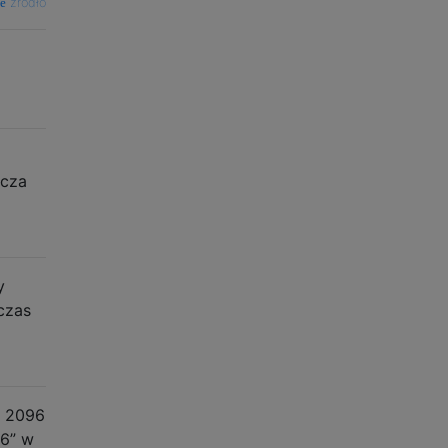
źródło
zcza
y
 czas
. 2096
56” w