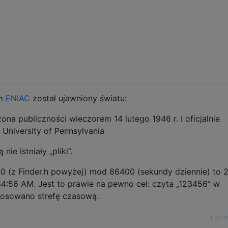
ym
ENIAC
został ujawniony światu:
a publiczności wieczorem 14 lutego 1946 r. I oficjalnie
University of Pennsylvania
 nie istniały „pliki”.
0 (z Finder.h powyżej) mod 86400 (sekundy dziennie) to 
4:56 AM. Jest to prawie na pewno cel: czyta „123456” w
tosowano strefę czasową.
—
Lacon