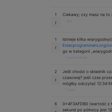
1
Ciekawy; czy masz na to ź
—
grg
1
Istnieje kilka wiarygodny
Eniacprogrammers.org/ov
go w kategorii „wiarygodn
—
Laconic Droid
2
Jeśli chodzi o składnik c
czasowej? jeśli czas prze
mógłby odczytać 12:34:5
—
Tyson
6
0x4F3AFDB0 (wartość z te
sekund po północy jest 12