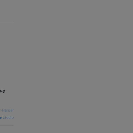
ive
r-Harder
źródło