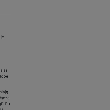
je
sisz
Adobe
niają
łączą
i”. Po
ki