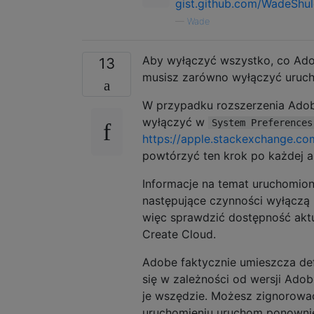
gist.github.com/WadeSh
—
Wade
Aby wyłączyć wszystko, co Ado
13
musisz zarówno wyłączyć urucho
W przypadku rozszerzenia Adobe
wyłączyć w
System Preferences
https://apple.stackexchange.c
powtórzyć ten krok po każdej a
Informacje na temat uruchomion
następujące czynności wyłączą 
więc sprawdzić dostępność aktua
Create Cloud.
Adobe faktycznie umieszcza defi
się w zależności od wersji Ado
je wszędzie. Możesz zignorować 
uruchomieniu uruchom ponowni