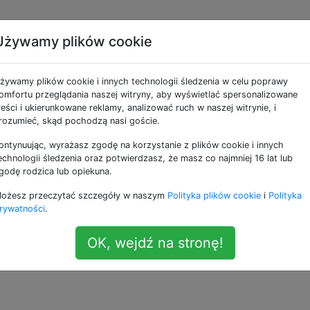
Używamy plików cookie
utomatyczne
żywamy plików cookie i innych technologii śledzenia w celu poprawy
ikacji Adobe Creative
omfortu przeglądania naszej witryny, aby wyświetlać spersonalizowane
reści i ukierunkowane reklamy, analizować ruch w naszej witrynie, i
rozumieć, skąd pochodzą nasi goście.
waniu?
ontynuując, wyrażasz zgodę na korzystanie z plików cookie i innych
echnologii śledzenia oraz potwierdzasz, że masz co najmniej 16 lat lub
godę rodzica lub opiekuna.
chamianie aplikacji Adobe Creative Cloud po zalogowani
ożesz przeczytać szczegóły w naszym
Polityka plików cookie
i
Polityka
rzymać, iz jakiegoś powodu nie ma tego w opcjach logowan
rywatności
.
OK, wejdź na stronę!
—