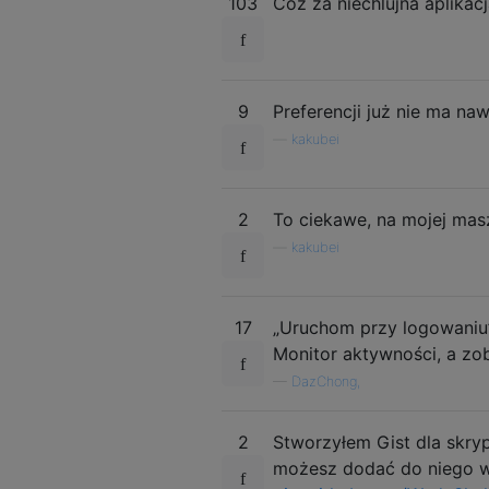
103
Cóż za niechlujna aplikacj
9
Preferencji już nie ma n
—
kakubei
2
To ciekawe, na mojej mas
—
kakubei
17
„Uruchom przy logowaniu”
Monitor aktywności, a zo
—
DazChong,
2
Stworzyłem Gist dla skry
możesz dodać do niego w