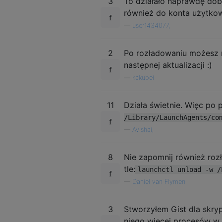
3
To działało naprawdę dob
również do konta użytko
—
user1434077,
2
Po rozładowaniu możesz r
następnej aktualizacji :)
—
kakubei
11
Działa świetnie. Więc po 
/Library/LaunchAgents/co
—
Avishai,
8
Nie zapomnij również roz
tle:
launchctl unload -w /
—
Daniel van Flymen
3
Stworzyłem Gist dla skry
niego więcej procesów w 