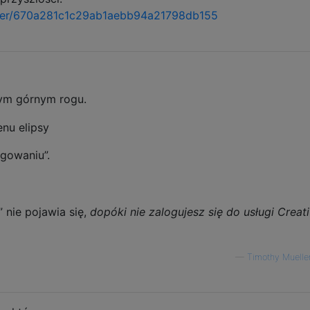
uler/670a281c1c29ab1aebb94a21798db155
wym górnym rogu.
gowaniu”.
 nie pojawia się,
dopóki nie zalogujesz się do usługi Creat
—
Timothy Muelle