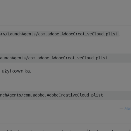
.
ary/LaunchAgents/com.adobe.AdobeCreativeCloud.plist
 użytkownika.
—
Ala