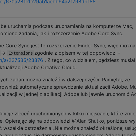
uler/670a281c1c29ab1aebb94a21798db155
be uruchamia podczas uruchamiania na komputerze Mac,
mione zadania, jak i rozszerzenie Adobe Core Sync.
 Core Sync jest to rozszerzenie Finder Sync, więc można 
→
zgodnie z opisem w tej odpowiedzi -
Extensions
om/a/237585/23876
. Z tego, co widziałem, będziesz musiał
ktualizacji Adobe Creative Cloud.
ych zadań można znaleźć w dalszej części. Pamiętaj, że
również automatyczne sprawdzanie aktualizacji Adobe. Mu
lizacji w jednej z aplikacji Adobe lub jawnie uruchomić 
nicje zleceń uruchomionych w kilku miejscach, które zmie
be. Opierając się na odpowiedzi @Alan Shutko, poniższe wy
wszelkie ostrzeżenia „Nie można znaleźć określonej usług
e, aby cieszyć się darmowym uruchomieniem Adobe (dopó