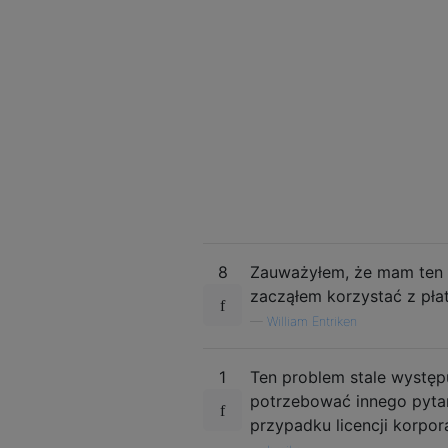
8
Zauważyłem, że mam ten p
zacząłem korzystać z pła
—
William Entriken
1
Ten problem stale występ
potrzebować innego pytan
przypadku licencji korpo