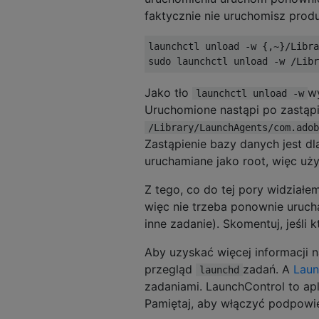
faktycznie nie uruchomisz prod
launchctl unload -w {,~}/Libra
Jako tło
w
launchctl unload -w
Uruchomione nastąpi po zastąpie
/Library/LaunchAgents/com.adob
Zastąpienie bazy danych jest 
uruchamiane jako root, więc u
Z tego, co do tej pory widziałe
więc nie trzeba ponownie uruch
inne zadanie). Skomentuj, jeśli
Aby uzyskać więcej informacji
przegląd
zadań. A
Laun
launchd
zadaniami. LaunchControl to apl
Pamiętaj, aby włączyć podpowi