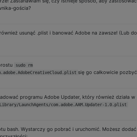
rze! Zastanawiam się, czy istnieje sposób, aby zastosować
wnika-gościa?
ównież usunąć .plist i banować Adobe na zawsze! (Lub do
prostu
sudo rm
się go całkowicie pozbyć
m.adobe.AdobeCreativeCloud.plist
ładować programu Adobe Updater, który również działa w
Library/LaunchAgents/com.adobe.AAM.Updater-1.0.plist
ptu bash. Wystarczy go pobrać i uruchomić. Możesz dodać
przyszłości: