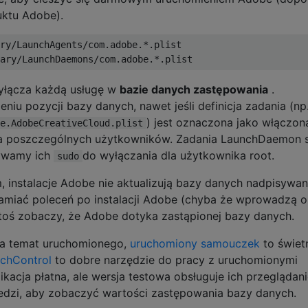
uktu Adobe).
ry/LaunchAgents/com.adobe.*.plist

yłącza każdą usługę w
bazie danych zastępowania
.
niu pozycji bazy danych, nawet jeśli definicja zadania (np
) jest oznaczona jako włączon
e.AdobeCreativeCloud.plist
dla poszczególnych użytkowników. Zadania LaunchDaemon 
żywamy ich
do wyłączania dla użytkownika root.
sudo
m, instalacje Adobe nie aktualizują bazy danych nadpisywan
amiać poleceń po instalacji Adobe (chyba że wprowadzą 
 ktoś zobaczy, że Adobe dotyka zastąpionej bazy danych.
 na temat uruchomionego,
uruchomiony samouczek
to świet
chControl
to dobre narzędzie do pracy z uruchomionymi
ikacja płatna, ale wersja testowa obsługuje ich przeglądani
edzi, aby zobaczyć wartości zastępowania bazy danych.