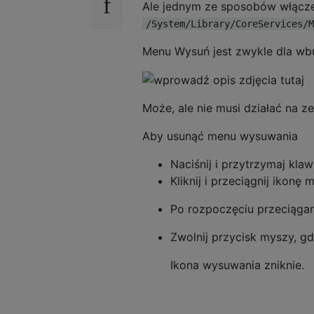
Ale jednym ze sposobów włączen
/System/Library/CoreServices/M
Menu Wysuń jest zwykle dla wb
Może, ale nie musi działać na 
Aby usunąć menu wysuwania
Naciśnij i przytrzymaj kl
Kliknij i przeciągnij ikon
Po rozpoczęciu przeciąga
Zwolnij przycisk myszy, g
Ikona wysuwania zniknie.