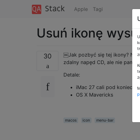
Apple
Tagi
Usuń ikonę wysu
U
k
t
￼Jak pozbyć się tej ikony? Nie 
30
z
zdalny napęd CD, ale nie pamię
K
t
Detale:
z
iMac 27 cali pod koniec 2
M
OS X Mavericks
p
macos
icon
menu-bar