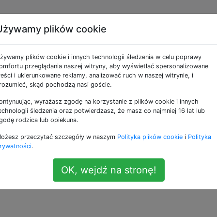
Używamy plików cookie
wania z paska menu
żywamy plików cookie i innych technologii śledzenia w celu poprawy
omfortu przeglądania naszej witryny, aby wyświetlać spersonalizowane
reści i ukierunkowane reklamy, analizować ruch w naszej witrynie, i
jestem nawet pewien, do czego to służy. Możliwe, że jest 
rozumieć, skąd pochodzą nasi goście.
tam, jak go tam dostałem.
ontynuując, wyrażasz zgodę na korzystanie z plików cookie i innych
echnologii śledzenia oraz potwierdzasz, że masz co najmniej 16 lat lub
godę rodzica lub opiekuna.
012 roku
ożesz przeczytać szczegóły w naszym
Polityka plików cookie
i
Polityka
rywatności
.
OK, wejdź na stronę!
—