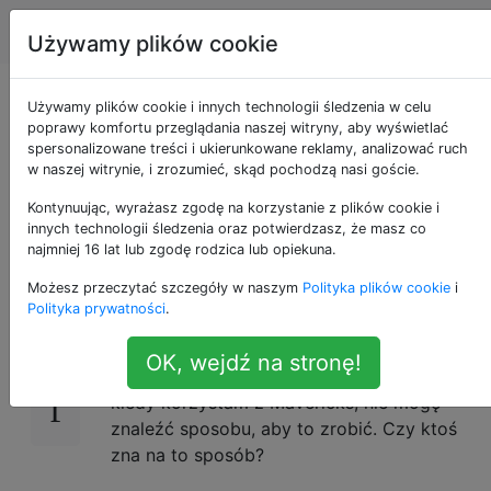
Apple
Tagi
Account
Używamy plików cookie
Zmień rozmiar
Używamy plików cookie i innych technologii śledzenia w celu
poprawy komfortu przeglądania naszej witryny, aby wyświetlać
spersonalizowane treści i ukierunkowane reklamy, analizować ruch
miniaturek
w naszej witrynie, i zrozumieć, skąd pochodzą nasi goście.
wyszukiwarki
Kontynuując, wyrażasz zgodę na korzystanie z plików cookie i
innych technologii śledzenia oraz potwierdzasz, że masz co
najmniej 16 lat lub zgodę rodzica lub opiekuna.
Możesz przeczytać szczegóły w naszym
Polityka plików cookie
i
W poprzednich wersjach systemu Mac OS
13
Polityka prywatności
.
(<10.9) mogłem zmieniać miniatury obrazów
w wyszukiwarce, powiększając lub usuwając
OK, wejdź na stronę!
powiększenie za pomocą gładzika. Teraz,
kiedy korzystam z Mavericks, nie mogę
znaleźć sposobu, aby to zrobić. Czy ktoś
zna na to sposób?