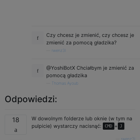
Czy chcesz je zmienić, czy chcesz je
zmienić za pomocą gładzika?
—
rwenz3l
@YoshiBotX Chciałbym je zmienić za
pomocą gładzika
—
Thomas Ayoub
Odpowiedzi:
W dowolnym folderze lub oknie (w tym na
18
pulpicie) wystarczy nacisnąć:
+
CMD
J
—
rwenz3l