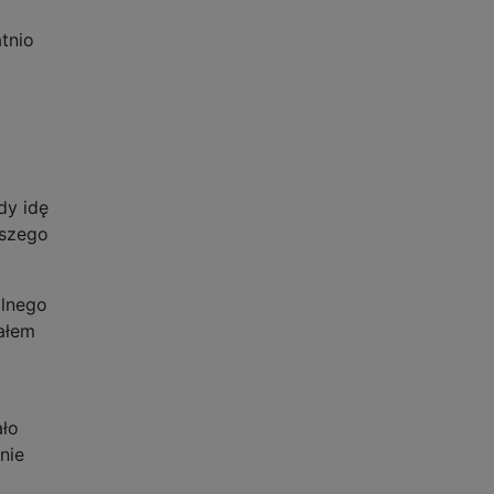
tnio
dy idę
jszego
alnego
ałem
ało
nie