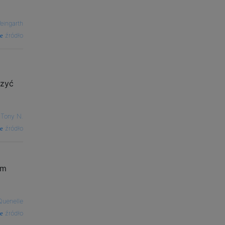
eingarth
źródło
czyć
—
Tony N.
źródło
em
Quenelle
źródło