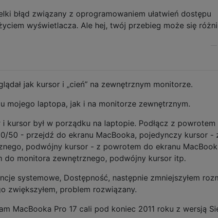
wielki błąd związany z oprogramowaniem ułatwień dostępu
yciem wyświetlacza. Ale hej, twój przebieg może się różni
lądał jak kursor i „cień” na zewnętrznym monitorze.
u mojego laptopa, jak i na monitorze zewnętrznym.
i kursor był w porządku na laptopie. Podłącz z powrotem
 50/50 - przejdź do ekranu MacBooka, pojedynczy kursor - 
znego, podwójny kursor - z powrotem do ekranu MacBook
 do monitora zewnętrznego, podwójny kursor itp.
encje systemowe, Dostępność, następnie zmniejszyłem roz
go zwiększyłem, problem rozwiązany.
m MacBooka Pro 17 cali pod koniec 2011 roku z wersją Si