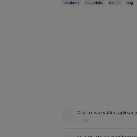
macbook
mavericks
mouse
bug
Czy to wszystkie aplikacje,
—
Mark