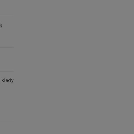
są
 kiedy