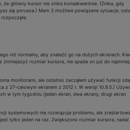
, że główny kursor nie znika konsekwentnie. (Znika, gdy
mysz się porusza.) Mam 3 możliwe powiązane sytuacje, osta
ę rozpoczęła:
go niż normalny, aby znaleźć go na dużych ekranach. Kie
z zmniejszyć rozmiar kursora, nie spada on już do najmnie
woma monitorami, ale ostatnio zacząłem używać funkcji zd
ca z 27-calowym ekranem z 2012 r. W wersji 10.9.5.) Używ
ch w tym tygodniu (jeden ekran, dwa ekrany, drugi ekran
ji systemowych nie rozwiązuje problemu, ale zrestartow
i jest tylko jeden na raz. Zwiększono rozmiar kursora, nadal 