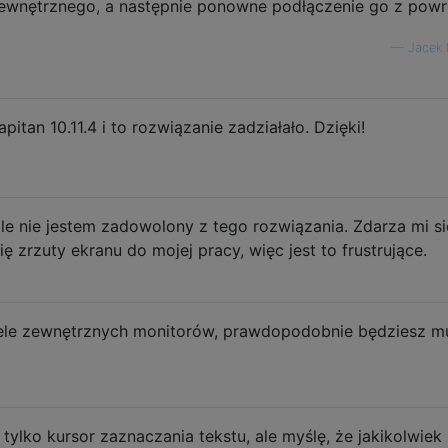
ewnętrznego, a następnie ponowne podłączenie go z pow
—
Jacek 
pitan 10.11.4 i to rozwiązanie zadziałało. Dzięki!
 ale nie jestem zadowolony z tego rozwiązania. Zdarza mi si
ę zrzuty ekranu do mojej pracy, więc jest to frustrujące.
wiele zewnętrznych monitorów, prawdopodobnie będziesz mu
o tylko kursor zaznaczania tekstu, ale myślę, że jakikolwiek