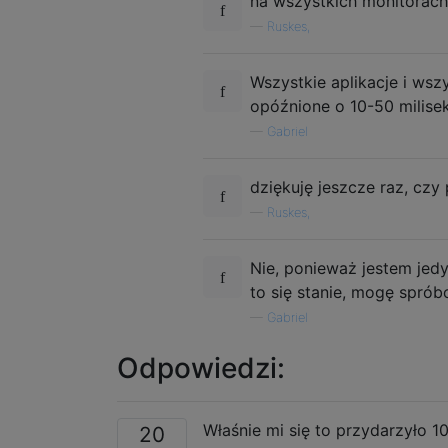
na wszystkich monitorach
—
Ruskes,
Wszystkie aplikacje i wsz
opóźnione o 10-50 milise
—
Gabriel
dziękuję jeszcze raz, cz
—
Ruskes,
Nie, ponieważ jestem je
to się stanie, mogę spró
—
Gabriel
Odpowiedzi:
Właśnie mi się to przydarzyło 1
20