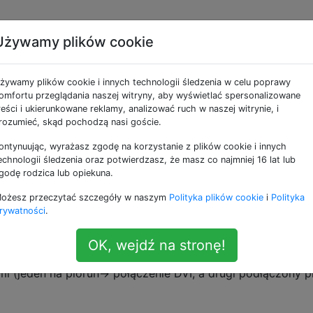
Używamy plików cookie
dwa widoczne kursory
żywamy plików cookie i innych technologii śledzenia w celu poprawy
omfortu przeglądania naszej witryny, aby wyświetlać spersonalizowane
reści i ukierunkowane reklamy, analizować ruch w naszej witrynie, i
 to, że po najechaniu myszką na tekst pojawia się domyś
rozumieć, skąd pochodzą nasi goście.
e wskaźnik myszy (strzałka) jest nadal obecny i widzę dwa
ontynuując, wyrażasz zgodę na korzystanie z plików cookie i innych
echnologii śledzenia oraz potwierdzasz, że masz co najmniej 16 lat lub
godę rodzica lub opiekuna.
daje się, że tak się dzieje, gdy „blokuję” mojego Maca w
ożesz przeczytać szczegóły w naszym
Polityka plików cookie
i
Polityka
ę.
rywatności
.
OK, wejdź na stronę!
ym MacBooku Pro z 2013 roku z wyświetlaczem Retina i
(jeden na piorun-> połączenie DVI, a drugi podłączony p