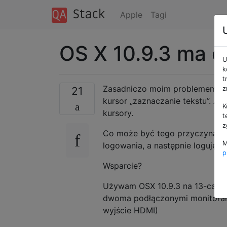
Apple
Tagi
OS X 10.9.3 ma 
U
k
t
Zasadniczo moim problemem jest
21
z
kursor „zaznaczanie tekstu”. Al
K
kursory.
t
z
Co może być tego przyczyną? Wy
M
logowania, a następnie loguję si
p
Wsparcie?
Używam OSX 10.9.3 na 13-calow
dwoma podłączonymi monitorami 
wyjście HDMI)