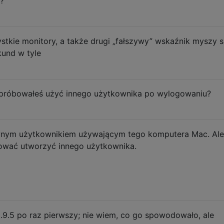
?
ystkie monitory, a także drugi „fałszywy” wskaźnik myszy 
kund w tyle
y próbowałeś użyć innego użytkownika po wylogowaniu?
dynym użytkownikiem używającym tego komputera Mac. Ale
bować utworzyć innego użytkownika.
0.9.5 po raz pierwszy; nie wiem, co go spowodowało, ale