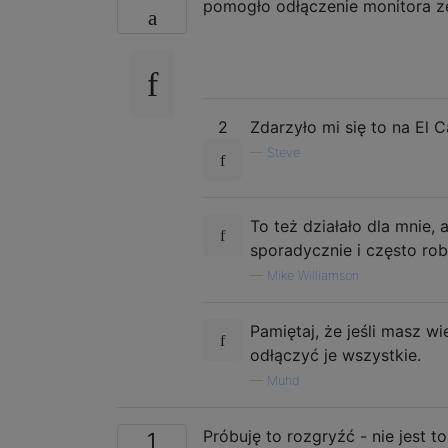
pomogło odłączenie monitora z
2
Zdarzyło mi się to na El Ca
—
Steve
To też działało dla mnie,
sporadycznie i często robi
—
Mike Williamson
Pamiętaj, że jeśli masz 
odłączyć je wszystkie.
—
Muhd
Próbuję to rozgryźć - nie jest t
1