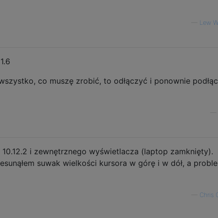
—
Lew W
1.6
wszystko, co muszę zrobić, to odłączyć i ponownie podłą
0.12.2 i zewnętrznego wyświetlacza (laptop zamknięty).
esunąłem suwak wielkości kursora w górę i w dół, a probl
—
Chris 