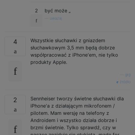
2
być może „
—
uważaj
Wszystkie słuchawki z gniazdem
4
słuchawkowym 3,5 mm będą dobrze
współpracować z iPhone'em, nie tylko
produkty Apple.
—
grg
źródło
Sennheiser tworzy świetne słuchawki dla
2
iPhone'a z działającym mikrofonem /
pilotem. Mam wersję na telefony z
Androidem i wszystko działa dobrze i
brzmi świetnie. Tylko sprawdź, czy w
paczce znajduje się etykieta „made for