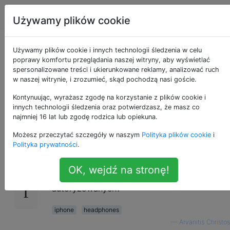
Apple
Tagi
Account
Używamy plików cookie
Czy mogę używać
Używamy plików cookie i innych technologii śledzenia w celu
poprawy komfortu przeglądania naszej witryny, aby wyświetlać
spersonalizowane treści i ukierunkowane reklamy, analizować ruch
słuchawek innych niż
w naszej witrynie, i zrozumieć, skąd pochodzą nasi goście.
Apple z iPhonem?
Kontynuując, wyrażasz zgodę na korzystanie z plików cookie i
innych technologii śledzenia oraz potwierdzasz, że masz co
najmniej 16 lat lub zgodę rodzica lub opiekuna.
Możesz przeczytać szczegóły w naszym
Polityka plików cookie
i
Czy podłączenie słuchawek firm innych niż
22
Polityka prywatności
.
Apple do iPhone'a (w tym przypadku 5s) jest
w porządku, czy z jakichś powodów muszę
OK, wejdź na stronę!
używać słuchawek marki Apple lub
autoryzowanych?
iphone
headphones
—
Arvanitis Christos