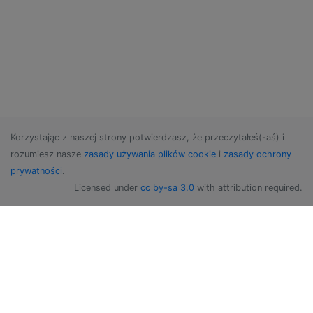
Korzystając z naszej strony potwierdzasz, że przeczytałeś(-aś) i
rozumiesz nasze
zasady używania plików cookie
i
zasady ochrony
prywatności
.
Licensed under
cc by-sa 3.0
with attribution required.