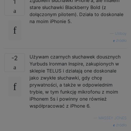
Zgubiłem słuchawki iPhone'a, ale miałem
1
stare słuchawki Blackberry Bold (z
dołączonym pilotem). Działa to doskonale
na moim iPhonie 5.
—
UVboy
źródło
Używam czarnych słuchawek dousznych
-2
Yurbuds Ironman Inspire, zakupionych w
sklepie TELUS i działają one doskonale
jako zwykłe słuchawki, gdy chcę
prywatności, a także w odpowiednim
trybie, w tym funkcję mikrofonu z moim
iPhonem 5s i powinny one również
współpracować z iPhone 6.
—
MASSEY JONES
źródło