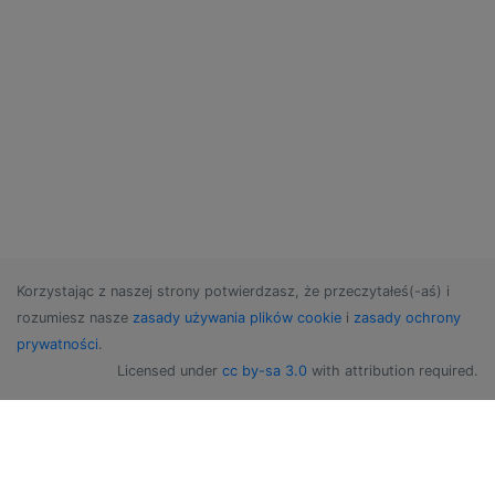
Korzystając z naszej strony potwierdzasz, że przeczytałeś(-aś) i
rozumiesz nasze
zasady używania plików cookie
i
zasady ochrony
prywatności
.
Licensed under
cc by-sa 3.0
with attribution required.