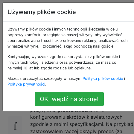
Apple
Tagi
Account
Używamy plików cookie
Pierwszeństwo
Używamy plików cookie i innych technologii śledzenia w celu
poprawy komfortu przeglądania naszej witryny, aby wyświetlać
spersonalizowane treści i ukierunkowane reklamy, analizować ruch
skrótu
w naszej witrynie, i zrozumieć, skąd pochodzą nasi goście.
klawiaturowego w OS
Kontynuując, wyrażasz zgodę na korzystanie z plików cookie i
innych technologii śledzenia oraz potwierdzasz, że masz co
najmniej 16 lat lub zgodę rodzica lub opiekuna.
X.
Możesz przeczytać szczegóły w naszym
Polityka plików cookie
i
Polityka prywatności
.
Jestem nowy w Apple i chociaż
12
OK, wejdź na stronę!
doświadczenie było w dużej mierze
pozytywne, przeszkadzano mi w
konfigurowaniu skrótów klawiaturowych
zgodnie z moimi specyfikacjami. Na przykład
zastosowałem raczej okrągły proces (za