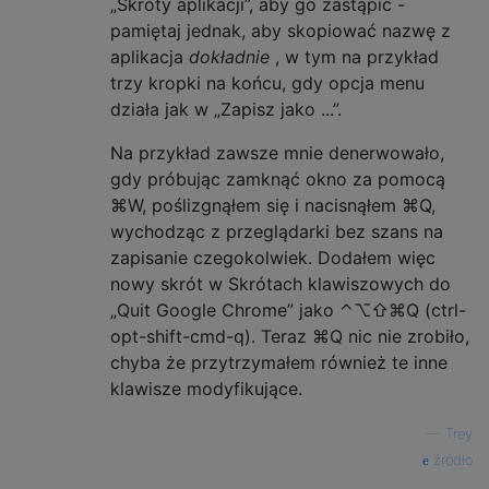
„Skróty aplikacji”, aby go zastąpić -
pamiętaj jednak, aby skopiować nazwę z
aplikacja
dokładnie
, w tym na przykład
trzy kropki na końcu, gdy opcja menu
działa jak w „Zapisz jako ...”.
Na przykład zawsze mnie denerwowało,
gdy próbując zamknąć okno za pomocą
⌘W, poślizgnąłem się i nacisnąłem ⌘Q,
wychodząc z przeglądarki bez szans na
zapisanie czegokolwiek. Dodałem więc
nowy skrót w Skrótach klawiszowych do
„Quit Google Chrome” jako ⌃⌥⇧⌘Q (ctrl-
opt-shift-cmd-q). Teraz ⌘Q nic nie zrobiło,
chyba że przytrzymałem również te inne
klawisze modyfikujące.
—
Trey
źródło