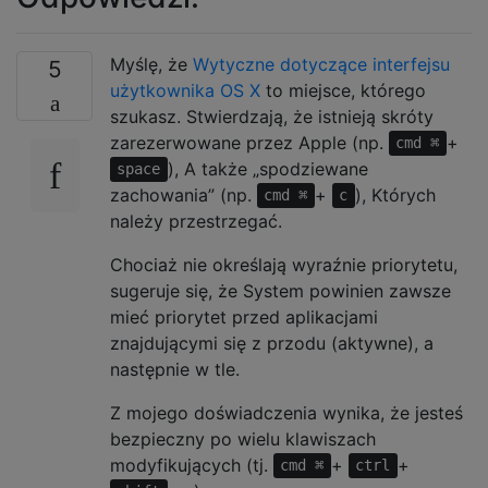
Myślę, że
Wytyczne dotyczące interfejsu
5
użytkownika OS X
to miejsce, którego
szukasz. Stwierdzają, że istnieją skróty
zarezerwowane przez Apple (np.
+
cmd ⌘
), A także „spodziewane
space
zachowania” (np.
+
), Których
cmd ⌘
c
należy przestrzegać.
Chociaż nie określają wyraźnie priorytetu,
sugeruje się, że System powinien zawsze
mieć priorytet przed aplikacjami
znajdującymi się z przodu (aktywne), a
następnie w tle.
Z mojego doświadczenia wynika, że ​​jesteś
bezpieczny po wielu klawiszach
modyfikujących (tj.
+
+
cmd ⌘
ctrl