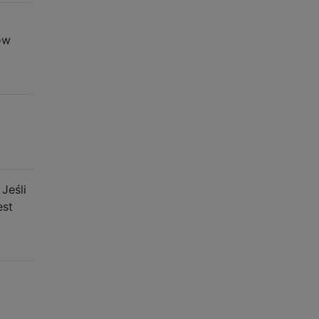
ów
Jeśli
est