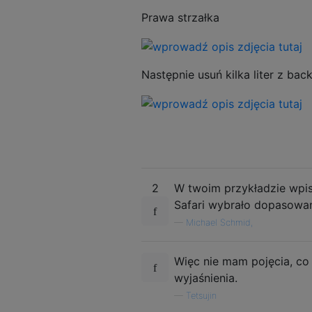
Prawa strzałka
Następnie usuń kilka liter z ba
2
W twoim przykładzie wpisa
Safari wybrało dopasowan
—
Michael Schmid,
Więc nie mam pojęcia, co
wyjaśnienia.
—
Tetsujin