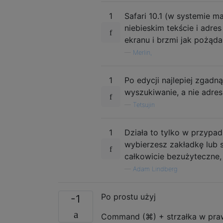
1
Safari 10.1 (w systemie m
niebieskim tekście i adre
ekranu i brzmi jak pożąd
—
Merlin,
1
Po edycji najlepiej zgadn
wyszukiwanie, a nie adre
—
Tetsujin
1
Działa to tylko w przypad
wybierzesz zakładkę lub su
całkowicie bezużyteczne,
—
Adam Lindberg
Po prostu użyj
-1
Command (⌘) + strzałka w pra