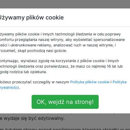
Używamy plików cookie
 w pasku adresu, gdy
żywamy plików cookie i innych technologii śledzenia w celu poprawy
afari
omfortu przeglądania naszej witryny, aby wyświetlać spersonalizowane
reści i ukierunkowane reklamy, analizować ruch w naszej witrynie, i
rozumieć, skąd pochodzą nasi goście.
ontynuując, wyrażasz zgodę na korzystanie z plików cookie i innych
 w systemie Mac OS 10.8 wpisuję tekst w pasku adresu
echnologii śledzenia oraz potwierdzasz, że masz co najmniej 16 lat lub
którą wcześniej odwiedziłem, strona ta jest wymieniona pon
godę rodzica lub opiekuna.
acznie edytować powiązany adres URL. Zamiast tego pozw
ożesz przeczytać szczegóły w naszym
Polityka plików cookie
i
Polityka
po naciśnięciu enter wykonuje wyszukiwanie w sieci z
rywatności
.
 zmienić to zachowanie?
OK, wejdź na stronę!
.0 pod macOS 10.11.6. Naciśnięcie klawisza strzałki w pra
dzi tylko do końca tytułu strony. Adres URL jest wyświetl
ie wydaje się być edytowalny.
nym
tytułem
strony przed naciśnięciem klawisza strzałki w p