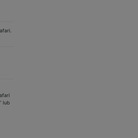
fari.
afari
” lub