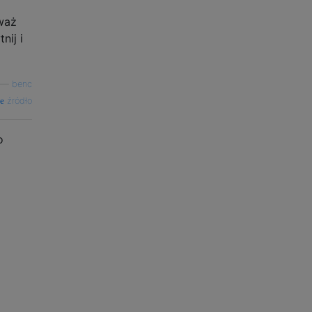
waż
nij i
—
benc
źródło
o