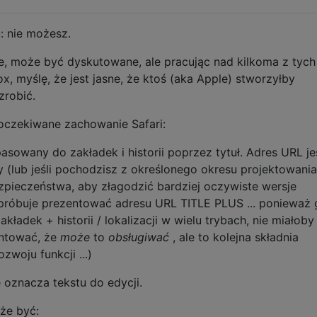
 nie możesz.
ie, może być dyskutowane, ale pracując nad kilkoma z tych
ox, myślę, że jest jasne, że ktoś (aka Apple) stworzyłby
zrobić.
 oczekiwane zachowanie Safari:
asowany do zakładek i historii poprzez tytuł. Adres URL je
 (lub jeśli pochodzisz z określonego okresu projektowania
bezpieczeństwa, aby złagodzić bardziej oczywiste wersje
 próbuje prezentować adresu URL TITLE PLUS ... ponieważ
akładek + historii / lokalizacji w wielu trybach, nie miałoby
ntować, że
może
to
obsługiwać
, ale to kolejna składnia
zwoju funkcji ...)
 oznacza tekstu do edycji.
oże być: