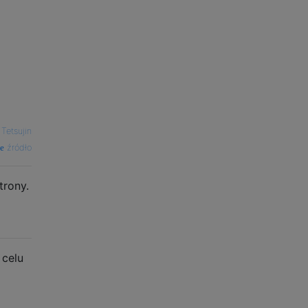
—
Tetsujin
źródło
trony.
 celu