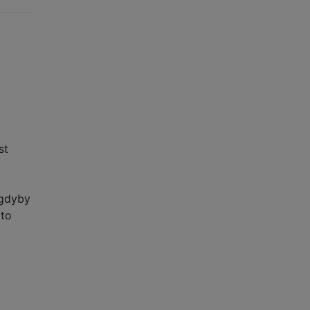
st
 gdyby
 to