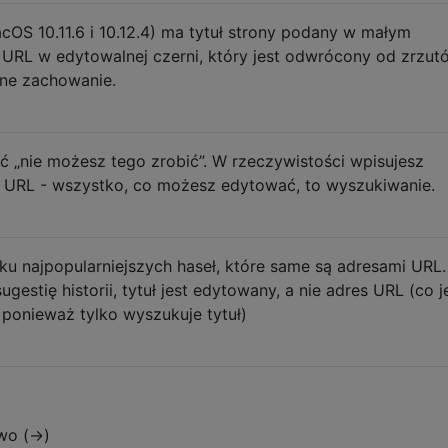
acOS 10.11.6 i 10.12.4) ma tytuł strony podany w małym
s URL w edytowalnej czerni, który jest odwrócony od zrzut
ane zachowanie.
ąć „nie możesz tego zrobić”. W rzeczywistości wpisujesz
s URL - wszystko, co możesz edytować, to wyszukiwanie.
ku najpopularniejszych haseł, które same są adresami URL. 
gestię historii, tytuł jest edytowany, a nie adres URL (co j
 ponieważ tylko wyszukuje tytuł)
wo (→)