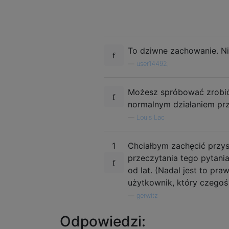
To dziwne zachowanie. Nie
—
user14492,
Możesz spróbować zrobi
normalnym działaniem prze
—
Louis Lac
1
Chciałbym zachęcić przy
przeczytania tego pytania
od lat. (Nadal jest to pra
użytkownik, który czegoś
—
gerwitz
Odpowiedzi: