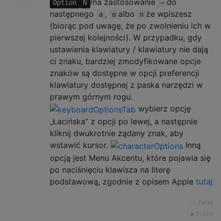
ma zastosowanie
do
Option
N
~
następnego
,
albo
że wpiszesz
a
o
n
(biorąc pod uwagę, że po zwolnieniu ich w
pierwszej kolejności). W przypadku, gdy
ustawienia klawiatury / klawiatury nie dają
ci znaku, bardziej zmodyfikowane opcje
znaków są dostępne w opcji preferencji
klawiatury dostępnej z paska narzędzi w
prawym górnym rogu.
wybierz opcję
„Łacińska” z opcji po lewej, a następnie
kliknij dwukrotnie żądany znak, aby
wstawić kursor.
Inną
opcją jest Menu Akcentu, które pojawia się
po naciśnięciu klawisza na literę
podstawową, zgodnie z opisem Apple
tutaj
—
zaraz
źródło