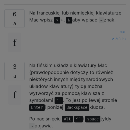
Na francuskiej lub niemieckiej klawiaturze
6
Mac wpisz
+,
aby wpisać
znak.
⌥
N
~
—
max
źródło
Na fińskim układzie klawiatury Mac
3
(prawdopodobnie dotyczy to również
niektórych innych międzynarodowych
układów klawiatury) tyldę można
wytworzyć za pomocą klawisza z
symbolami
. To jest po lewej stronie
^¨
i poniżej
klucza.
Enter
Backspace
Po naciśnięciu
i
tyldy
Alt
^¨
space
pojawia.
~