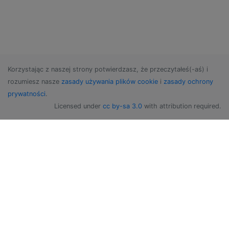
Korzystając z naszej strony potwierdzasz, że przeczytałeś(-aś) i
rozumiesz nasze
zasady używania plików cookie
i
zasady ochrony
prywatności
.
Licensed under
cc by-sa 3.0
with attribution required.