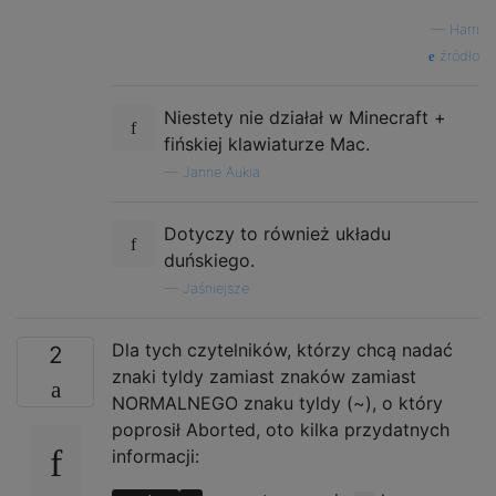
—
Harri
źródło
Niestety nie działał w Minecraft +
fińskiej klawiaturze Mac.
—
Janne Aukia
Dotyczy to również układu
duńskiego.
—
Jaśniejsze
Dla tych czytelników, którzy chcą nadać
2
znaki tyldy zamiast znaków zamiast
NORMALNEGO znaku tyldy (~), o który
poprosił Aborted, oto kilka przydatnych
informacji: