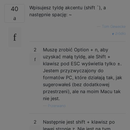
Wpisujesz tyldę akcentu (shift `), a
40
następnie spację: ~
—
Tom Gewecke
źródło
2
Muszę zrobić Option + n, aby
uzyskać małą tyldę, ale Shift +
klawisz pod ESC wyświetla tylko ±.
Jestem przyzwyczajony do
formatów PC, które działają tak, jak
sugerowałeś (bez dodatkowej
przestrzeni), ale na moim Macu tak
nie jest.
—
Przerwano
2
Następnie jest shift + klawisz po
lewej stronie z. Nie jest na tym