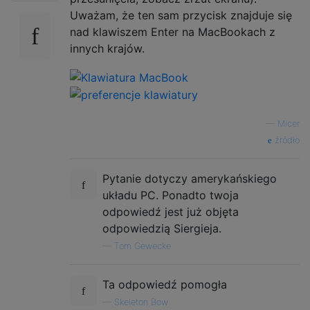
Uważam, że ten sam przycisk znajduje się
nad klawiszem Enter na MacBookach z
innych krajów.
—
Micer
źródło
Pytanie dotyczy amerykańskiego
układu PC. Ponadto twoja
odpowiedź jest już objęta
odpowiedzią Siergieja.
—
Tom Gewecke
Ta odpowiedź pomogła
—
Skeleton Bow