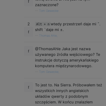
zaznaczone?
—
Tom Gewecke
2
wtedy przestrzeń daje mi ˜.
Alt + n
shift `daje mi ±.
—
Thomas Ahle,
@ThomasAhle Jaka jest nazwa
używanego źródła wejściowego? Te
instrukcje dotyczą amerykańskiego
komputera międzynarodowego.
—
Tom Gewecke,
To jest to. Na Sierra. Próbowałem też
wszystkich innych angielskich
układów qwerty z podobnym
szczęściem. W końcu znalazłem