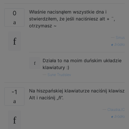
Właśnie nacisnąłem wszystkie dna i
0
stwierdziłem, że jeśli naciśniesz alt + ¨,
otrzymasz ~
—
Sinus
źródło
Działa to na moim duńskim układzie
klawiatury :)
—
Sune Trudslev
Na hiszpańskiej klawiaturze naciśnij klawisz
-1
Alt i naciśnij „ñ”.
—
ClaudiaJC
źródło