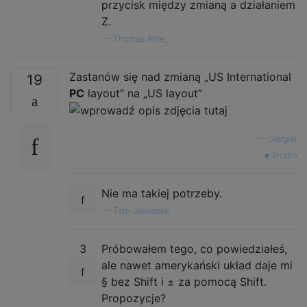
przycisk między zmianą a działaniem
Z.
—
Thomas Ahle,
Zastanów się nad zmianą „US International
19
PC
layout” na „US layout”
—
Siergiej
źródło
Nie ma takiej potrzeby.
—
Tom Gewecke
3
Próbowałem tego, co powiedziałeś,
ale nawet amerykański układ daje mi
§ bez Shift i ± za pomocą Shift.
Propozycje?