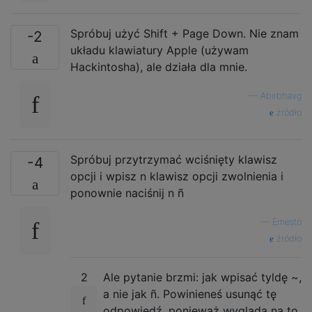
Spróbuj użyć Shift + Page Down. Nie znam
-2
układu klawiatury Apple (używam
Hackintosha), ale działa dla mnie.
—
Abirbhavg
źródło
Spróbuj przytrzymać wciśnięty klawisz
-4
opcji i wpisz n klawisz opcji zwolnienia i
ponownie naciśnij n ñ
—
Ernesto
źródło
2
Ale pytanie brzmi: jak wpisać tyldę ~,
a nie jak ñ. Powinieneś usunąć tę
odpowiedź, ponieważ wygląda na to,