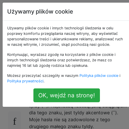
Apple
Tagi
Account
Używamy plików cookie
Jak napisać
Używamy plików cookie i innych technologii śledzenia w celu
poprawy komfortu przeglądania naszej witryny, aby wyświetlać
spersonalizowane treści i ukierunkowane reklamy, analizować ruch
NORMALNY znak
w naszej witrynie, i zrozumieć, skąd pochodzą nasi goście.
tyldy (~) na
Kontynuując, wyrażasz zgodę na korzystanie z plików cookie i
innych technologii śledzenia oraz potwierdzasz, że masz co
najmniej 16 lat lub zgodę rodzica lub opiekuna.
komputerze Mac?
Możesz przeczytać szczegóły w naszym
Polityka plików cookie
i
Polityka prywatności
.
Niedawno przełączyłem się na Maca. Jedyne,
36
OK, wejdź na stronę!
co do tej pory mnie niepokoi, to brak znaku
tyldy (~). Najbliższą rzeczą, jaką osiągnąłem
dla tego znaku, jest tyldy akcentowe (˜).
Moje hasła nie są zadowolone z tego
drugiego małego znaku tyldy.