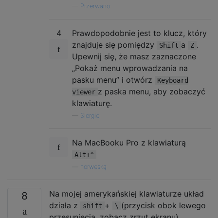
—
Przerwano
4
Prawdopodobnie jest to klucz, który
znajduje się pomiędzy
a
.
Shift
Z
Upewnij się, że masz zaznaczone
„Pokaż menu wprowadzania na
pasku menu” i otwórz
Keyboard
z paska menu, aby zobaczyć
viewer
klawiaturę.
—
Siergiej
Na MacBooku Pro z klawiaturą
Alt+^
—
norweską
Na mojej amerykańskiej klawiaturze układ
8
działa z
+
(przycisk obok lewego
shift
\
przesunięcia, zobacz zrzut ekranu).