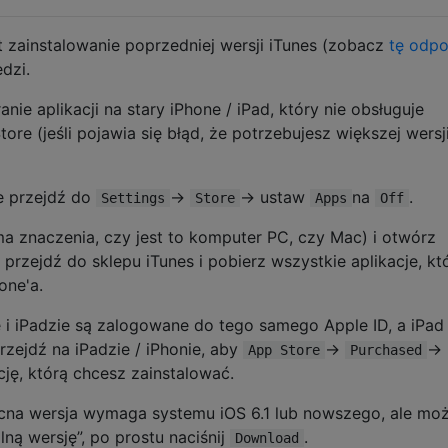
t zainstalowanie poprzedniej wersji iTunes (zobacz
tę odp
dzi.
ie aplikacji na stary iPhone / iPad, który nie obsługuje
tore (jeśli pojawia się błąd, że potrzebujesz większej wersj
ie przejdź do
->
-> ustaw
na
.
Settings
Store
Apps
Off
ma znaczenia, czy jest to komputer PC, czy Mac) i otwórz
 przejdź do sklepu iTunes i pobierz wszystkie aplikacje, kt
one'a.
 i iPadzie są zalogowane do tego samego Apple ID, a iPad 
rzejdź na iPadzie / iPhonie, aby
->
->
App Store
Purchased
ję, którą chcesz zainstalować.
ecna wersja wymaga systemu iOS 6.1 lub nowszego, ale mo
ną wersję”, po prostu naciśnij
.
Download