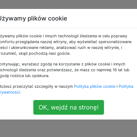
Używamy plików cookie
plikacje wymagające
żywamy plików cookie i innych technologii śledzenia w celu poprawy
S na 1. generacji. iPad?
omfortu przeglądania naszej witryny, aby wyświetlać spersonalizowane
reści i ukierunkowane reklamy, analizować ruch w naszej witrynie, i
rozumieć, skąd pochodzą nasi goście.
ontynuując, wyrażasz zgodę na korzystanie z plików cookie i innych
 a kiedy pobieram aplikacje, mówi mi „to wymaga iOS 6.0 l
echnologii śledzenia oraz potwierdzasz, że masz co najmniej 16 lat lub
 do aktualizacji, mówi mi, że jest w pełni zaktualizowany?
godę rodzica lub opiekuna.
ogę to jakoś naprawić?
ożesz przeczytać szczegóły w naszym
Polityka plików cookie
i
Polityka
rywatności
.
y
OK, wejdź na stronę!