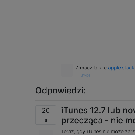
Zobacz także
apple.stac
—
Bryce
Odpowiedzi:
iTunes 12.7 lub no
20
przecząca - nie m
Teraz, gdy iTunes nie może zar