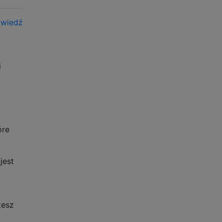
owiedź
i
óre
jest
żesz