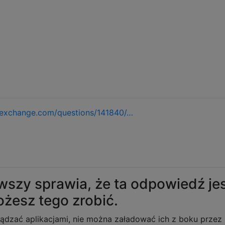
kexchange.com/questions/141840/…
wszy sprawia, że ​​ta odpowiedź je
ożesz tego zrobić.
ządzać aplikacjami, nie można załadować ich z boku przez