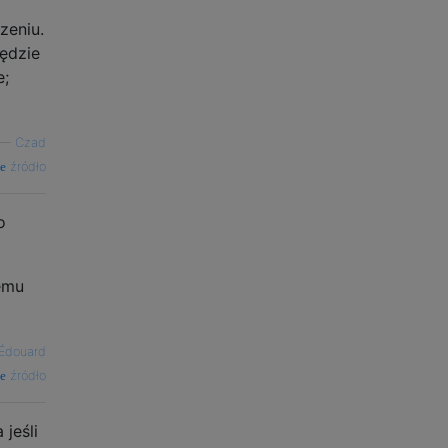
zeniu.
będzie
e;
—
Czad
źródło
o
temu
Édouard
źródło
jeśli