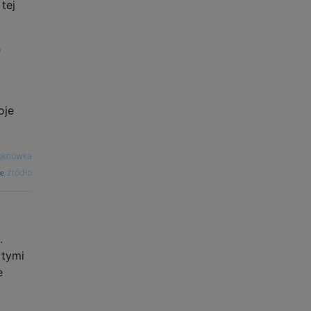
tej
e
oje
 oknówka
źródło
.
 tymi
e
i