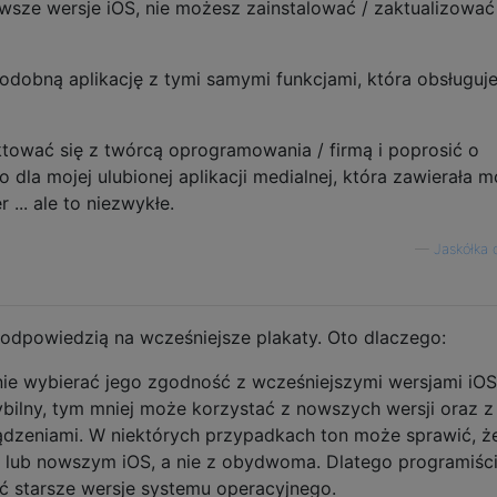
owsze wersje iOS, nie możesz zainstalować / zaktualizować 
obną aplikację z tymi samymi funkcjami, która obsługuj
ować się z twórcą oprogramowania / firmą i poprosić o
 dla mojej ulubionej aplikacji medialnej, która zawierała m
 ... ale to niezwykłe.
—
Jaskółka
 odpowiedzią na wcześniejsze plakaty. Oto dlaczego:
ie wybierać jego zgodność z wcześniejszymi wersjami iOS
ybilny, tym mniej może korzystać z nowszych wersji oraz z
ądzeniami. W niektórych przypadkach ton może sprawić, ż
ym lub nowszym iOS, a nie z obydwoma. Dlatego programiśc
ć starsze wersje systemu operacyjnego.