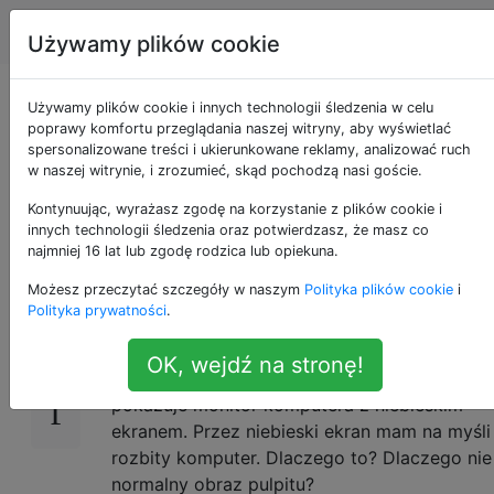
Apple
Tagi
Account
Używamy plików cookie
Dlaczego ikona
Używamy plików cookie i innych technologii śledzenia w celu
poprawy komfortu przeglądania naszej witryny, aby wyświetlać
spersonalizowane treści i ukierunkowane reklamy, analizować ruch
komputera pokazuje
w naszej witrynie, i zrozumieć, skąd pochodzą nasi goście.
niebieski ekran?
Kontynuując, wyrażasz zgodę na korzystanie z plików cookie i
innych technologii śledzenia oraz potwierdzasz, że masz co
najmniej 16 lat lub zgodę rodzica lub opiekuna.
Możesz przeczytać szczegóły w naszym
Polityka plików cookie
i
W Finderze komputer Mac znajduje komputer
14
Polityka prywatności
.
z systemem Windows w sieci. Po kliknięciu
prawym przyciskiem myszy i kliknięciu
OK, wejdź na stronę!
Pobierz informacje widzę ikonę, która
pokazuje monitor komputera z niebieskim
ekranem. Przez niebieski ekran mam na myśli
rozbity komputer. Dlaczego to? Dlaczego nie
normalny obraz pulpitu?