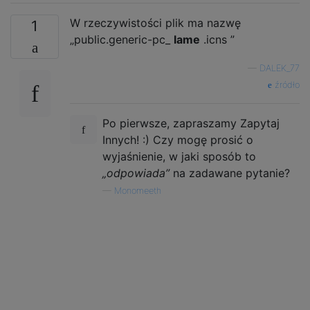
W rzeczywistości plik ma nazwę
1
„public.generic-pc_
lame
.icns ”
—
DALEK_77
źródło
Po pierwsze, zapraszamy Zapytaj
Innych! :) Czy mogę prosić o
wyjaśnienie, w jaki sposób to
„odpowiada”
na zadawane pytanie?
—
Monomeeth