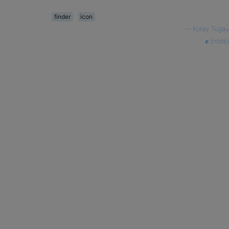
finder
icon
—
Koray Tugay
źródło