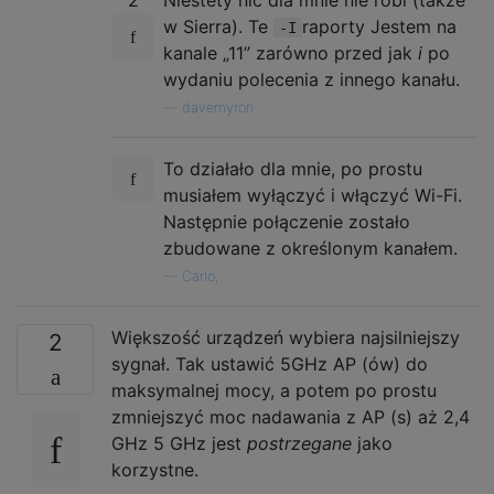
w Sierra). Te
raporty Jestem na
-I
kanale „11” zarówno przed jak
i
po
wydaniu polecenia z innego kanału.
—
davemyron
To działało dla mnie, po prostu
musiałem wyłączyć i włączyć Wi-Fi.
Następnie połączenie zostało
zbudowane z określonym kanałem.
—
Carlo,
Większość urządzeń wybiera najsilniejszy
2
sygnał. Tak ustawić 5GHz AP (ów) do
maksymalnej mocy, a potem po prostu
zmniejszyć moc nadawania z AP (s) aż 2,4
GHz 5 GHz jest
postrzegane
jako
korzystne.