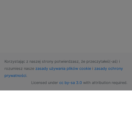
Korzystając z naszej strony potwierdzasz, że przeczytałeś(-aś) i
rozumiesz nasze
zasady używania plików cookie
i
zasady ochrony
prywatności
.
Licensed under
cc by-sa 3.0
with attribution required.