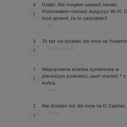
4
Dzięki. Nie mogłem ustawić kanału.
Próbowałem również wyłączyć Wi-Fi. 
ktoś sprawił, że to zadziałało?
—
sieć
3
To też nie działało dla mnie na Yosemit
—
Roberto Andrade,
1
Niepoprawna ścieżka systemowa w
pierwszym poleceniu, usuń również * z
końca.
—
malhal
2
Nie działało też dla mnie na El Capitan.
—
George