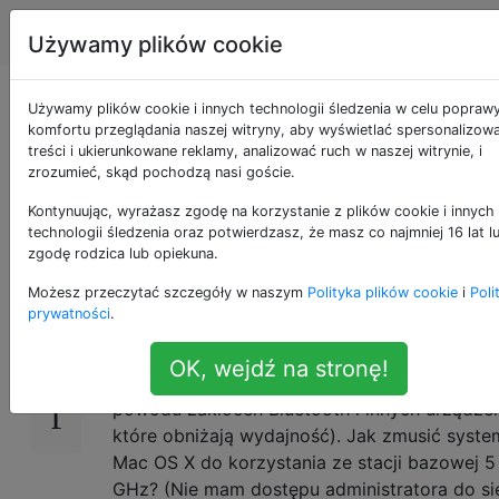
Apple
Tagi
Account
Używamy plików cookie
Jak wymusić
Używamy plików cookie i innych technologii śledzenia w celu popraw
komfortu przeglądania naszej witryny, aby wyświetlać spersonalizow
treści i ukierunkowane reklamy, analizować ruch w naszej witrynie, i
połączenie Wi-Fi 5
zrozumieć, skąd pochodzą nasi goście.
GHz?
Kontynuując, wyrażasz zgodę na korzystanie z plików cookie i innych
technologii śledzenia oraz potwierdzasz, że masz co najmniej 16 lat l
zgodę rodzica lub opiekuna.
Możesz przeczytać szczegóły w naszym
Polityka plików cookie
i
Poli
Sieci Wi-Fi są często konfigurowane w trybie
76
prywatności
.
dwupasmowym, z tym samym SSID
obsługiwanym zarówno w paśmie 2,4 GHz, jak
OK, wejdź na stronę!
GHz. Chciałbym zawsze używać pasma 5 GH
powodu zakłóceń Bluetooth i innych urządzeń
które obniżają wydajność). Jak zmusić syste
Mac OS X do korzystania ze stacji bazowej 5
GHz? (Nie mam dostępu administratora do sie