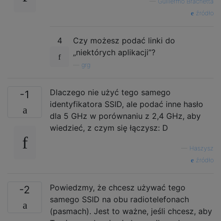
—
Guillermo Brachetta
źródło
4
Czy możesz podać linki do
„niektórych aplikacji”?
—
grg
Dlaczego nie użyć tego samego
-1
identyfikatora SSID, ale podać inne hasło
dla 5 GHz w porównaniu z 2,4 GHz, aby
wiedzieć, z czym się łączysz: D
—
Haszysz
źródło
Powiedzmy, że chcesz używać tego
-2
samego SSID na obu radiotelefonach
(pasmach). Jest to ważne, jeśli chcesz, aby