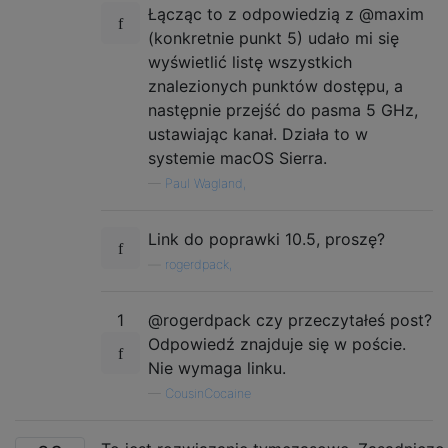
Łącząc to z odpowiedzią z @maxim
(konkretnie punkt 5) udało mi się
wyświetlić listę wszystkich
znalezionych punktów dostępu, a
następnie przejść do pasma 5 GHz,
ustawiając kanał. Działa to w
systemie macOS Sierra.
—
Paul Wagland,
Link do poprawki 10.5, proszę?
—
rogerdpack,
1
@rogerdpack czy przeczytałeś post?
Odpowiedź znajduje się w poście.
Nie wymaga linku.
—
CousinCocaine