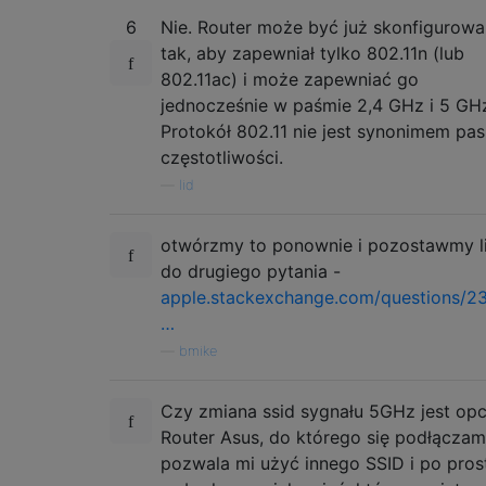
6
Nie. Router może być już skonfigurow
tak, aby zapewniał tylko 802.11n (lub
802.11ac) i może zapewniać go
jednocześnie w paśmie 2,4 GHz i 5 GH
Protokół 802.11 nie jest synonimem pa
częstotliwości.
—
lid
otwórzmy to ponownie i pozostawmy l
do drugiego pytania -
apple.stackexchange.com/questions/2
…
—
bmike
Czy zmiana ssid sygnału 5GHz jest opc
Router Asus, do którego się podłączam
pozwala mi użyć innego SSID i po pros