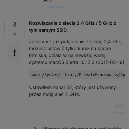
—
pokrywka
Rozwiązanie z siecią 2,4 GHz / 5 GHz z
3
tym samym SSID.
Jeśli masz już połączenie z siecią 2,4 Ghz,
możesz ustawić tylko kanał na karcie
lotniska, działa w najnowszej wersji
systemu macOS Sierra 10.12.3 (2017-03-19)
Ustawiłem kanał 52, który jest używany
przez moją sieć 5 GHz.
—
Sipion
źródło
2
Niestety nic dla mnie nie robi (także