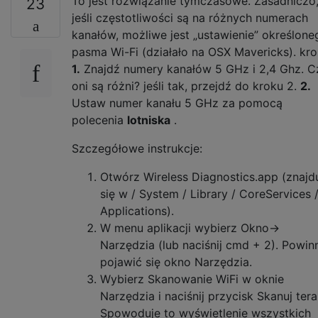
To jest rozwiązanie tymczasowe. Zasadniczo
23
jeśli częstotliwości są na różnych numerach
kanałów, możliwe jest „ustawienie” określone
pasma Wi-Fi (działało na OSX Mavericks). kro
1.
Znajdź numery kanałów 5 GHz i 2,4 Ghz. C
oni są różni? jeśli tak, przejdź do kroku 2.
2.
Ustaw numer kanału 5 GHz za pomocą
polecenia
lotniska
.
Szczegółowe instrukcje:
Otwórz Wireless Diagnostics.app (znajd
się w / System / Library / CoreServices 
Applications).
W menu aplikacji wybierz Okno->
Narzędzia (lub naciśnij cmd + 2). Powin
pojawić się okno Narzędzia.
Wybierz Skanowanie WiFi w oknie
Narzędzia i naciśnij przycisk Skanuj tera
Spowoduje to wyświetlenie wszystkich