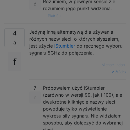
Rozumiem, w pewnym sensie źle
rozumiem jego punkt widzenia.
—
Blair Su
Jedyną inną alternatywą dla używania
4
różnych nazw sieci, o których słyszałem,
jest użycie
iStumbler
do ręcznego wyboru
sygnału 5GHz do połączenia.
—
Michaellindahl
źródło
7
Próbowałem użyć iStumbler
(zarówno w wersji 99, jak i 100), ale
dwukrotne kliknięcie nazwy sieci
powoduje tylko wyświetlenie
wykresu siły sygnału. Nie widziałem
sposobu, aby dołączyć do wybranej
sieci.