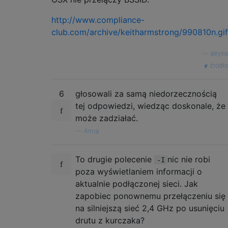
http://www.compliance-
club.com/archive/keitharmstrong/990810n.gif
—
aeyea
źródło
6
głosowali za samą niedorzecznością
tej odpowiedzi, wiedząc doskonale, że
może zadziałać.
—
Anna
To drugie polecenie
nic nie robi
-I
poza wyświetlaniem informacji o
aktualnie podłączonej sieci. Jak
zapobiec ponownemu przełączeniu się
na silniejszą sieć 2,4 GHz po usunięciu
drutu z kurczaka?