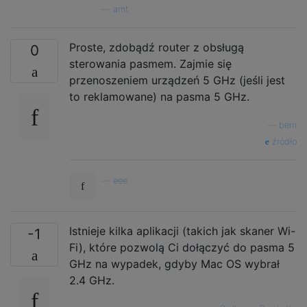
—
arnt
Proste, zdobądź router z obsługą
0
sterowania pasmem. Zajmie się
przenoszeniem urządzeń 5 GHz (jeśli jest
to reklamowane) na pasma 5 GHz.
—
berri
źródło
—
eee
Istnieje kilka aplikacji (takich jak skaner Wi-
-1
Fi), które pozwolą Ci dołączyć do pasma 5
GHz na wypadek, gdyby Mac OS wybrał
2.4 GHz.