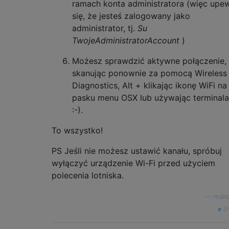
ramach konta administratora (więc upew
się, że jesteś zalogowany jako
administrator, tj.
Su
TwojeAdministratorAccount
)
Możesz sprawdzić aktywne połączenie,
skanując ponownie za pomocą Wireless
Diagnostics, Alt + klikając ikonę WiFi na
pasku menu OSX lub używając terminala
:-).
To wszystko!
PS Jeśli nie możesz ustawić kanału, spróbuj
wyłączyć urządzenie Wi-Fi przed użyciem
polecenia lotniska.
—
mak
źr