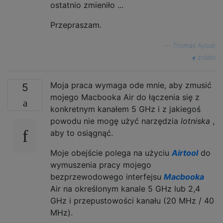
ostatnio zmieniło ...
Przepraszam.
—
Thomas Ayoub
źródło
Moja praca wymaga ode mnie, aby zmusić
5
mojego Macbooka Air do łączenia się z
konkretnym kanałem 5 GHz i z jakiegoś
powodu nie mogę użyć narzędzia
lotniska
,
aby to osiągnąć.
Moje obejście polega na użyciu
Airtool
do
wymuszenia pracy mojego
bezprzewodowego interfejsu
Macbooka
Air na określonym kanale 5 GHz lub 2,4
GHz i przepustowości kanału (20 MHz / 40
MHz).