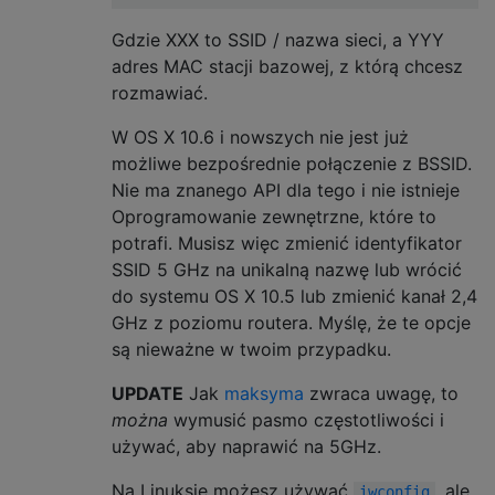
Gdzie XXX to SSID / nazwa sieci, a YYY
adres MAC stacji bazowej, z którą chcesz
rozmawiać.
W OS X 10.6 i nowszych nie jest już
możliwe bezpośrednie połączenie z BSSID.
Nie ma znanego API dla tego i nie istnieje
Oprogramowanie zewnętrzne, które to
potrafi. Musisz więc zmienić identyfikator
SSID 5 GHz na unikalną nazwę lub wrócić
do systemu OS X 10.5 lub zmienić kanał 2,4
GHz z poziomu routera. Myślę, że te opcje
są nieważne w twoim przypadku.
UPDATE
Jak
maksyma
zwraca uwagę, to
można
wymusić pasmo częstotliwości i
używać, aby naprawić na 5GHz.
Na Linuksie możesz używać
, ale
iwconfig