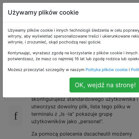
Apple
Tagi
Account
Używamy plików cookie
Zrozumienie grupy
Używamy plików cookie i innych technologii śledzenia w celu popraw
witryny, aby wyświetlać spersonalizowane treści i ukierunkowane rek
witrynie, i zrozumieć, skąd pochodzą nasi goście.
użytkowników
Kontynuując, wyrażasz zgodę na korzystanie z plików cookie i innych 
„personel”
potwierdzasz, że masz co najmniej 16 lat lub zgodę rodzica lub opiek
Możesz przeczytać szczegóły w naszym
Polityka plików cookie
i
Poli
Wiadomo, że wszyscy użytkownicy są
OK, wejdź na stronę!
23
członkami grupy „pracowników”. Jeśli
skonfigurujesz standardowego użytkownika i
utworzysz dowolny plik, lista tego pliku w
terminalu z „ls -la” pokazuje grupę
użytkowników jako „personel”.
Za pomocą polecenia dscacheutil możemy