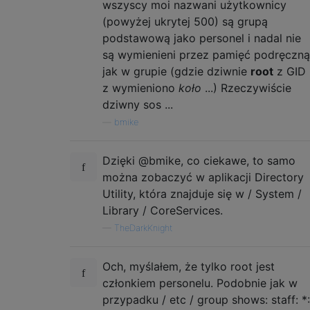
wszyscy moi nazwani użytkownicy
(powyżej ukrytej 500) są grupą
podstawową jako personel i nadal nie
są wymienieni przez pamięć podręczną
jak w grupie (gdzie dziwnie
root
z GID
z wymieniono
koło
...) Rzeczywiście
dziwny sos ...
—
bmike
Dzięki @bmike, co ciekawe, to samo
można zobaczyć w aplikacji Directory
Utility, która znajduje się w / System /
Library / CoreServices.
—
TheDarkKnight
Och, myślałem, że tylko root jest
członkiem personelu. Podobnie jak w
przypadku / etc / group shows: staff: *: