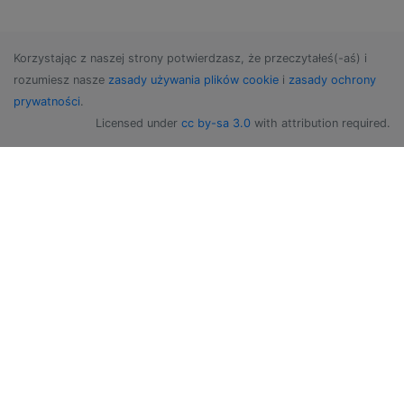
Korzystając z naszej strony potwierdzasz, że przeczytałeś(-aś) i
rozumiesz nasze
zasady używania plików cookie
i
zasady ochrony
prywatności
.
Licensed under
cc by-sa 3.0
with attribution required.