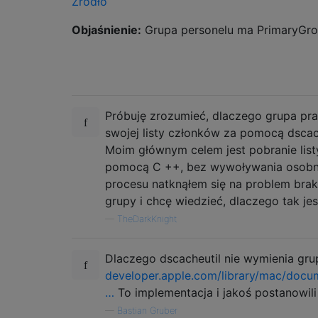
Źródło
Objaśnienie:
Grupa personelu ma PrimaryGro
Próbuję zrozumieć, dlaczego grupa pr
swojej listy członków za pomocą dscache
Moim głównym celem jest pobranie list
pomocą C ++, bez wywoływania osobn
procesu natknąłem się na problem bra
grupy i chcę wiedzieć, dlaczego tak jes
—
TheDarkKnight
Dlaczego dscacheutil nie wymienia gru
developer.apple.com/library/mac/docu
…
To implementacja i jakoś postanowili
—
Bastian Gruber