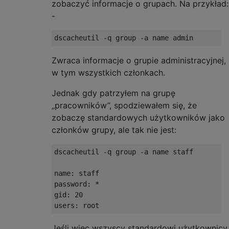
zobaczyć informacje o grupach. Na przykład:
-
dscacheutil 
-
q group 
-
a name admin
Zwraca informacje o grupie administracyjnej,
w tym wszystkich członkach.
Jednak gdy patrzyłem na grupę
„pracowników”, spodziewałem się, że
zobaczę standardowych użytkowników jako
członków grupy, ale tak nie jest:
dscacheutil 
-
q group 
-
a name staff

name
:
 staff

password
:
*
gid
:
20
users
:
 root
Jeśli więc wszyscy standardowi użytkownicy