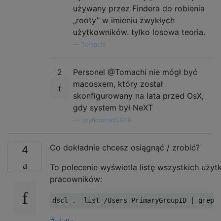
używany przez Findera do robienia
„rooty” w imieniu zwykłych
użytkowników. tylko losowa teoria.
—
Tomachi
2
Personel @Tomachi nie mógł być
macosxem, który został
skonfigurowany na lata przed OsX,
gdy system był NeXT
—
użytkownik151019
Co dokładnie chcesz osiągnąć / zrobić?
4
To polecenie wyświetla listę wszystkich uży
pracowników:
dscl 
.
-
list 
/
Users
PrimaryGroupID
|
 grep 