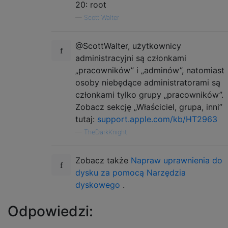
20: root
—
Scott Walter
@ScottWalter, użytkownicy
administracyjni są członkami
„pracowników” i „adminów”, natomiast
osoby niebędące administratorami są
członkami tylko grupy „pracowników”.
Zobacz sekcję „Właściciel, grupa, inni”
tutaj:
support.apple.com/kb/HT2963
—
TheDarkKnight
Zobacz także
Napraw uprawnienia do
dysku za pomocą Narzędzia
dyskowego
.
Odpowiedzi: