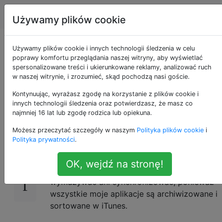
Apple
Tagi
Account
Używamy plików cookie
Jak usunąć całą
Używamy plików cookie i innych technologii śledzenia w celu
poprawy komfortu przeglądania naszej witryny, aby wyświetlać
spersonalizowane treści i ukierunkowane reklamy, analizować ruch
muzykę z mojego
w naszej witrynie, i zrozumieć, skąd pochodzą nasi goście.
iPhone'a
Kontynuując, wyrażasz zgodę na korzystanie z plików cookie i
innych technologii śledzenia oraz potwierdzasz, że masz co
najmniej 16 lat lub zgodę rodzica lub opiekuna.
Możesz przeczytać szczegóły w naszym
Polityka plików cookie
i
Jak usunąć całą muzykę z mojego iPhone'a.
18
Polityka prywatności
.
Próbowałem to zrobić za pomocą iTunes, ale
napisano, że moja kolekcja nie jest
OK, wejdź na stronę!
zarządzana przez iTunes i nie chcę
wymazywać ani synchronizować, ponieważ
wszystkie moje aplikacje są archiwizowane i
sortowane w iTunes.