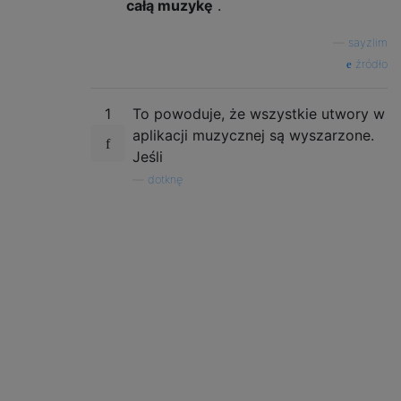
całą muzykę
.
—
sayzlim
źródło
1
To powoduje, że wszystkie utwory w
aplikacji muzycznej są wyszarzone.
Jeśli
—
dotknę