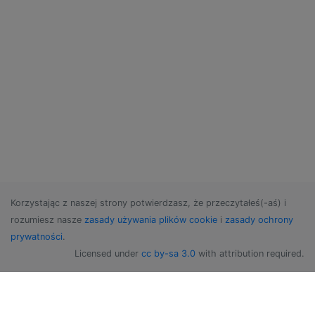
Korzystając z naszej strony potwierdzasz, że przeczytałeś(-aś) i
rozumiesz nasze
zasady używania plików cookie
i
zasady ochrony
prywatności
.
Licensed under
cc by-sa 3.0
with attribution required.