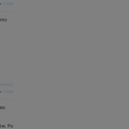
źródło
onto
y
Brandon
źródło
ało
ów. Po