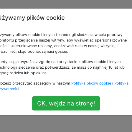
Używamy plików cookie
etla puste miejsca
żywamy plików cookie i innych technologii śledzenia w celu poprawy
lania niektórych obraz
omfortu przeglądania naszej witryny, aby wyświetlać spersonalizowane
reści i ukierunkowane reklamy, analizować ruch w naszej witrynie, i
rozumieć, skąd pochodzą nasi goście.
ontynuując, wyrażasz zgodę na korzystanie z plików cookie i innych
k do szybkiego przeglądania wielu obrazów (naciśnięcie sp
echnologii śledzenia oraz potwierdzasz, że masz co najmniej 16 lat lub
trzałek do nawigacji), niektóre obrazy nie będą wyświetla
godę rodzica lub opiekuna.
m naciśnięciu (na przykład cofnięciu).
ożesz przeczytać szczegóły w naszym
Polityka plików cookie
i
Polityka
rywatności
.
racę niż ja, pokazując problem. Oto mój podgląd kilku los
OK, wejdź na stronę!