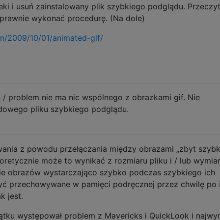
teki i usuń zainstalowany plik szybkiego podglądu. Przeczyt
prawnie wykonać procedurę. (Na dole)
m/2009/10/01/animated-gif/
 / problem nie ma nic wspólnego z obrazkami gif. Nie
dowego pliku szybkiego podglądu.
wania z powodu przełączania między obrazami „zbyt szybk
oretycznie może to wynikać z rozmiaru pliku i / lub wymi
nie obrazów wystarczająco szybko podczas szybkiego ich
być przechowywane w pamięci podręcznej przez chwilę po 
k jest.
ątku występował problem z Mavericks i QuickLook i najwyr