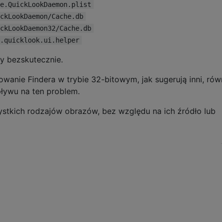
e.QuickLookDaemon.plist
ckLookDaemon/Cache.db
ckLookDaemon32/Cache.db
.quicklook.ui.helper
ty bezskutecznie.
owanie Findera w trybie 32-bitowym, jak sugerują inni, rów
ływu na ten problem.
ystkich rodzajów obrazów, bez względu na ich źródło lub