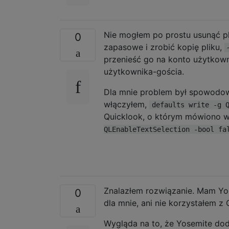
Nie mogłem po prostu usunąć pl
0
zapasowe i zrobić kopię pliku,
przenieść go na konto użytkow
użytkownika-gościa.
Dla mnie problem był spowodo
włączyłem,
defaults write -g 
Quicklook, o którym mówiono 
QLEnableTextSelection -bool fa
Znalazłem rozwiązanie. Mam Yose
0
dla mnie, ani nie korzystałem z 
Wygląda na to, że Yosemite do