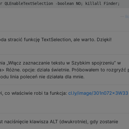
—
B
a stracić funkcję TextSelection, ale warto. Dzięki!
a „Włącz zaznaczanie tekstu w Szybkim spojrzeniu” w
 Różne. opcje: działa świetnie. Próbowałem to rozgryźć 
odu linia poleceń nie działała dla mnie.
i, co właściwie robi ta funkcja:
cl.ly/image/301n072x3W33
naciśnięcie klawisza ALT (dwukrotnie), gdy zostanie