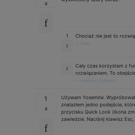
1
Chociaż nie jest to rozwią
—
Kilian
Cały czas korzystam z fun
rozwiązaniem. To obejście
—
Insomniac Software,
Używam Yosemite. Wypróbowałem
1
znalazłem jedno podejście, któr
przycisku Quick Look (ikona zmi
zawiedzie. Naciśnij klawisz Esc,