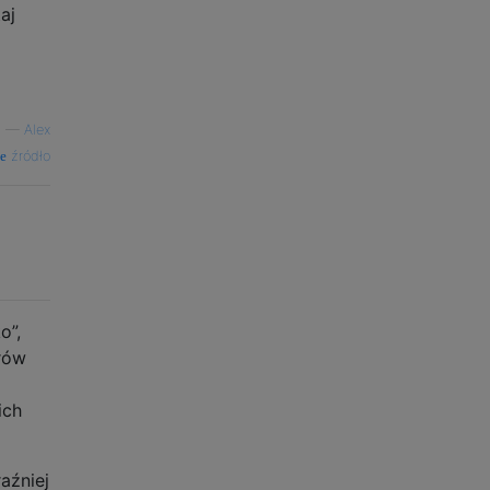
aj
—
Alex
źródło
o”,
arów
ich
aźniej