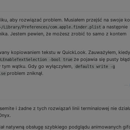
iku, aby rozwiązać problem. Musiałem przejść na swoje k
a następnie
~/Library/Preferences/com.apple.finder.plist
nika. Jestem pewien, że możesz zrobić to samo z kontem
wany kopiowaniem tekstu w QuickLook. Zauważyłem, kied
że pojawia się pusty błąd
QLEnableTextSelection -bool true
w tym wątku. Gdy go wyłączyłem,
defaults write -g
problem zniknął.
lse
—
mite i żadne z tych rozwiązań linii terminalowej nie dział
Onyx.
dał natywną obsługę szybkiego podglądu animowanych gif