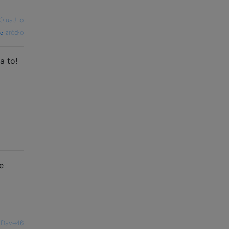
OluaJho
źródło
a to!
e
—
Dave46