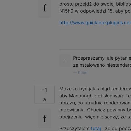
prostu przejdź do swojej biblio
N15h0 w odpowiedzi 15, aby po
http://www.quicklookplugins.co
Przepraszamy, ale pytanie
zainstalowano niestandar
—
Kilian
Może to być jakiś błąd rendero
-1
aby Mac mógł je obsługiwać. Te
obrazu, co utrudnia renderowa
przewijania. Chociaż powinny 
obejrzeniu, więc nie sądzę, że ta
Przeczytałem
tutaj
, że od pocz