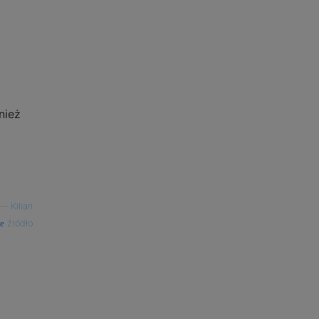
nież
—
Kilian
źródło