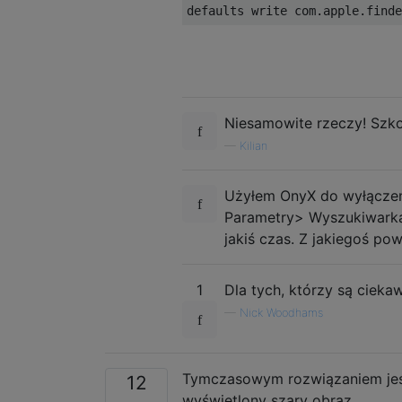
Niesamowite rzeczy! Szkod
—
Kilian
Użyłem OnyX do wyłączeni
Parametry> Wyszukiwarka>
jakiś czas. Z jakiegoś pow
1
Dla tych, którzy są ciekaw
—
Nick Woodhams
Tymczasowym rozwiązaniem jest 
12
wyświetlony szary obraz.