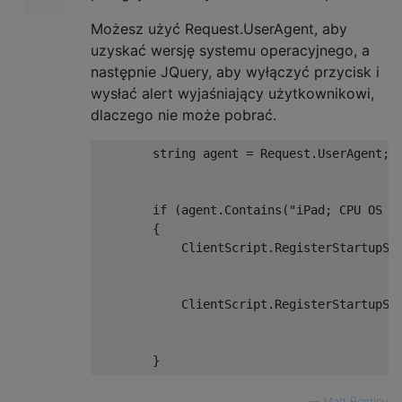
Możesz użyć Request.UserAgent, aby
uzyskać wersję systemu operacyjnego, a
następnie JQuery, aby wyłączyć przycisk i
wysłać alert wyjaśniający użytkownikowi,
dlaczego nie może pobrać.
        string agent = Request.UserAgent;

        if (agent.Contains("iPad; CPU OS 6_
        {

            ClientScript.RegisterStartupScr
                                           
                                           
            ClientScript.RegisterStartupScr
                                          
                                           
—
Matt Bentley