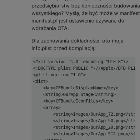
przedsiębiorstw bez konieczności budowania
wszystkiego? Myślę, że być może w manifest
manifest.pl jest ustawienie używane do
wdrażania OTA.
Dla zachowania dokładności, oto moja
Info.plist przed kompilacją:
<?xml version="1.0" encoding="UTF-8"?>

<!DOCTYPE plist PUBLIC "-//Apple//DTD PLIST
<plist version="1.0">

<dict>

    <key>CFBundleDisplayName</key>

    <string>OurApp Stage</string>

    <key>CFBundleIconFiles</key>

    <array>

        <string>Images/OurApp_72.png</strin
        <string>Images/OurApp_50.png</strin
        <string>Images/OurApp_29.png</strin
        <string>Images/OurApp_512.png</stri