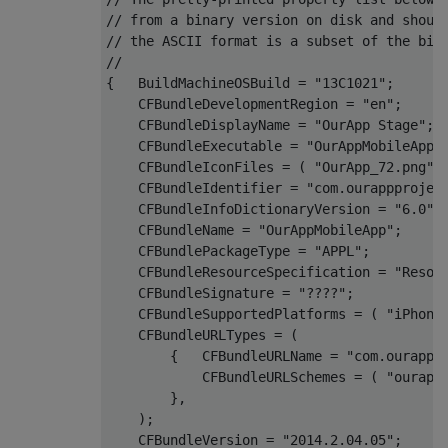
    <key>UIDeviceFamily</key>

// from a binary version on disk and should
    <array>

// the ASCII format is a subset of the bina
        <integer>2</integer>

//

    </array>

{   BuildMachineOSBuild = "13C1021";

    <key>UISupportedInterfaceOrientations</
    CFBundleDevelopmentRegion = "en";

    <array>

    CFBundleDisplayName = "OurApp Stage";

        <string>UIInterfaceOrientationLands
    CFBundleExecutable = "OurAppMobileApp";
        <string>UIInterfaceOrientationLands
    CFBundleIconFiles = ( "OurApp_72.png", 
    </array>

    CFBundleIdentifier = "com.ourappproject
    <key>UISupportedInterfaceOrientations~i
    CFBundleInfoDictionaryVersion = "6.0";

    <array>

    CFBundleName = "OurAppMobileApp";

        <string>UIInterfaceOrientationLands
    CFBundlePackageType = "APPL";

        <string>UIInterfaceOrientationLands
    CFBundleResourceSpecification = "Resour
    </array>

    CFBundleSignature = "????";

</dict>

    CFBundleSupportedPlatforms = ( "iPhoneO
    CFBundleURLTypes = (

        {   CFBundleURLName = "com.ourapppr
            CFBundleURLSchemes = ( "ourapp-
        },

    );

    CFBundleVersion = "2014.2.04.05";
