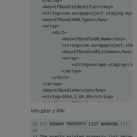
    </array>

    <key>CFBundleIdentifier</key>

    <string>com.ourappproject.staging.mycom
    <key>CFBundleURLTypes</key>

    <array>

        <dict>

            <key>CFBundleURLName</key>

            <string>com.ourappproject.stagi
            <key>CFBundleURLSchemes</key>

            <array>

                <string>ourapp-staging</str
            </array>

        </dict>

    </array>

    <key>CFBundleVersion</key>

    <string>2014.2.04.05</string>

    <key>MinimumOSVersion</key>

    <string>7.0</string>

Info.plist z IPA:
    <key>UIBackgroundModes</key>

    <array>

// !!! BINARY PROPERTY LIST WARNING !!!

        <string>audio</string>

//

    </array>

// The pretty-printed property list below h