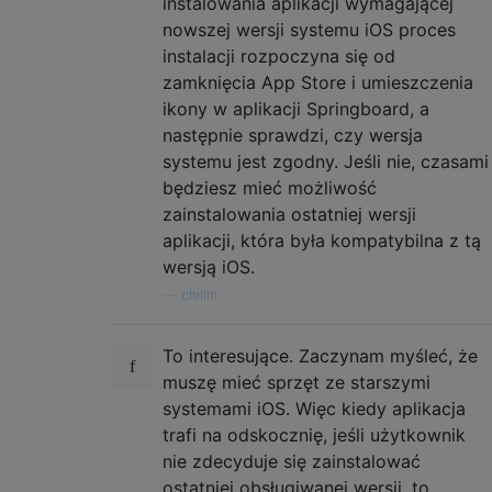
instalowania aplikacji wymagającej
            </dict>

nowszej wersji systemu iOS proces
        </array>

instalacji rozpoczyna się od
    </dict>

zamknięcia App Store i umieszczenia
ikony w aplikacji Springboard, a
następnie sprawdzi, czy wersja
systemu jest zgodny. Jeśli nie, czasami
będziesz mieć możliwość
zainstalowania ostatniej wersji
aplikacji, która była kompatybilna z tą
wersją iOS.
—
chillin
To interesujące. Zaczynam myśleć, że
muszę mieć sprzęt ze starszymi
systemami iOS. Więc kiedy aplikacja
trafi na odskocznię, jeśli użytkownik
nie zdecyduje się zainstalować
ostatniej obsługiwanej wersji, to