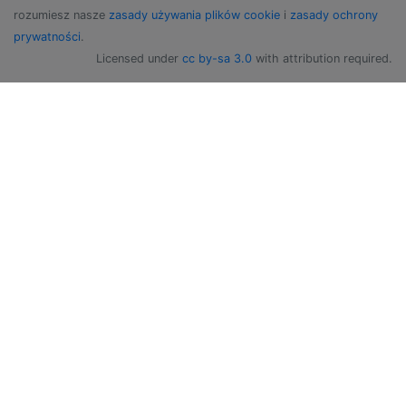
rozumiesz nasze
zasady używania plików cookie
i
zasady ochrony
prywatności
.
Licensed under
cc by-sa 3.0
with attribution required.