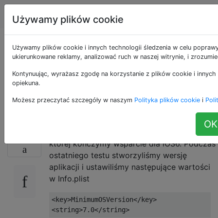
Apple
Tagi
Account
Używamy plików cookie
Instalacja aplikacji
Używamy plików cookie i innych technologii śledzenia w celu poprawy
ukierunkowane reklamy, analizować ruch w naszej witrynie, i zrozumi
Enterprise na iOS,
Kontynuując, wyrażasz zgodę na korzystanie z plików cookie i innych 
opiekuna.
która jest za stara
Możesz przeczytać szczegóły w naszym
Polityka plików cookie
i
Poli
OK
Mamy aplikację dla przedsiębiorstw, dla
4
której kończymy wsparcie dla iOS6. Podczas
ostatniego testu stworzyliśmy wersję
aplikacji i ustawiliśmy następujące wartości
w Info.plist
<key>MinimumOSVersion</key>
