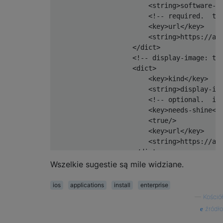
                        <string>software-pa
                        <!-- required.  the
                        <key>url</key>

                        <string>https://arm
                    </dict>

                    <!-- display-image: the
                    <dict>

                        <key>kind</key>

                        <string>display-ima
                        <!-- optional.  ind
                        <key>needs-shine</k
                        <true/>

                        <key>url</key>

                        <string>https://arm
                    </dict>

                    <!-- full-size-image: t
Wszelkie sugestie są mile widziane.
                    <dict>

                        <key>kind</key>

ios
applications
install
enterprise
                        <string>full-size-i
—
Kościół
                        <key>needs-shine</k
źródło
                        <true/>
