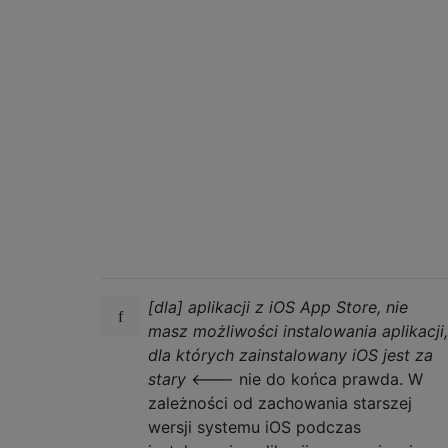
                        <key>url</key>

                        <string>https://arm
                    </dict>

                </array>

                <key>metadata</key>

                <dict>

                    <!-- required -->

                    <key>bundle-identifier<
                    <string>com.ourappproje
                    <!-- optional (software
                    <key>bundle-version</ke
                    <string>2014.2.04.05</s
                    <!-- required.  the dow
                    <key>kind</key>

                    <string>software</strin
[dla] aplikacji z iOS App Store, nie
                    <!-- optional. displaye
masz możliwości instalowania aplikacji,
                    <key>subtitle</key>

dla których zainstalowany iOS jest za
                    <string>mycompany</stri
stary
<--- nie do końca prawda. W
                    <!-- required.  the tit
zależności od zachowania starszej
                    <key>title</key>

                    <string>OurApp Mobile</
wersji systemu iOS podczas
                </dict>
