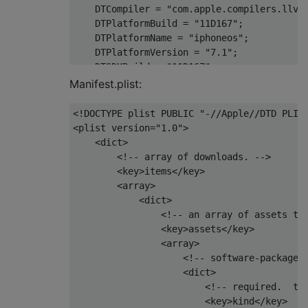
    DTCompiler = "com.apple.compilers.llvm.
    DTPlatformBuild = "11D167";

    DTPlatformName = "iphoneos";

    DTPlatformVersion = "7.1";

    DTSDKBuild = "11D167";

    DTSDKName = "iphoneos7.1";

Manifest.plist:
    DTXcode = "0510";

    DTXcodeBuild = "5B1008";

<!DOCTYPE plist PUBLIC "-//Apple//DTD PLIST
    LSRequiresIPhoneOS = :true;

<plist version="1.0">

    MinimumOSVersion = "7.0";

    <dict>

    UIBackgroundModes = ( "audio" );

        <!-- array of downloads. -->

    UIDeviceFamily = ( 2 );

        <key>items</key>

    UIRequiredDeviceCapabilities = ( "armv7
        <array>

    UISupportedInterfaceOrientations = ( "U
            <dict>

    "UISupportedInterfaceOrientations~ipad"
                <!-- an array of assets to 
                <key>assets</key>

                <array>

                    <!-- software-package: 
                    <dict>

                        <!-- required.  the
                        <key>kind</key>
