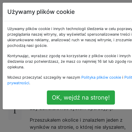
Apple
Tagi
Account
Używamy plików cookie
Oficjalny sposób na
Używamy plików cookie i innych technologii śledzenia w celu popraw
przeglądania naszej witryny, aby wyświetlać spersonalizowane treści 
ukierunkowane reklamy, analizować ruch w naszej witrynie, i zrozumie
uzyskanie pliku ISO
pochodzą nasi goście.
OS X
Kontynuując, wyrażasz zgodę na korzystanie z plików cookie i innych 
śledzenia oraz potwierdzasz, że masz co najmniej 16 lat lub zgodę ro
opiekuna.
Możesz przeczytać szczegóły w naszym
Polityka plików cookie
i
Poli
Próbuję zainstalować OS X Mavericks w
81
prywatności
.
VirtualBox na Windows 8.1. Mam
zainstalowany VirtualBox i skonfigurowaną
OK, wejdź na stronę!
maszynę wirtualną, ale potrzebuję pliku ISO,
aby zainstalować system operacyjny.
Przeszukałem okolice i znalazłem jeden z
wyników na stronie, o której nie słyszałem,