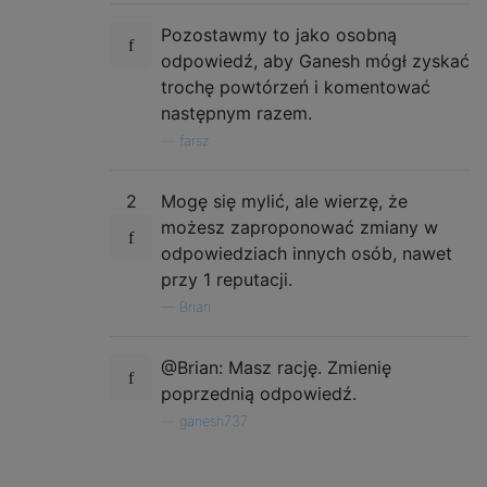
Pozostawmy to jako osobną
odpowiedź, aby Ganesh mógł zyskać
trochę powtórzeń i komentować
następnym razem.
—
farsz
2
Mogę się mylić, ale wierzę, że
możesz zaproponować zmiany w
odpowiedziach innych osób, nawet
przy 1 reputacji.
—
Brian
@Brian: Masz rację. Zmienię
poprzednią odpowiedź.
—
ganesh737