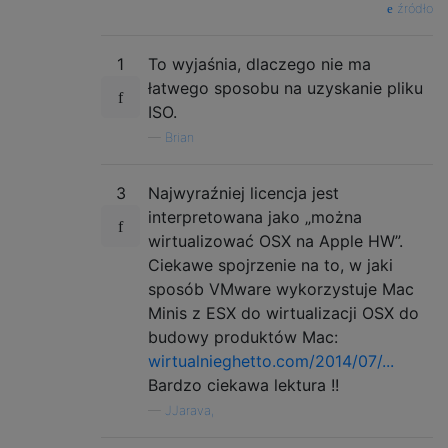
źródło
1
To wyjaśnia, dlaczego nie ma
łatwego sposobu na uzyskanie pliku
ISO.
—
Brian
3
Najwyraźniej licencja jest
interpretowana jako „można
wirtualizować OSX na Apple HW”.
Ciekawe spojrzenie na to, w jaki
sposób VMware wykorzystuje Mac
Minis z ESX do wirtualizacji OSX do
budowy produktów Mac:
wirtualnieghetto.com/2014/07/...
Bardzo ciekawa lektura !!
—
JJarava,