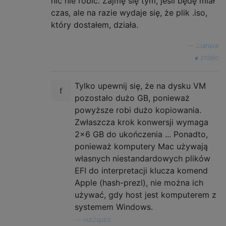
nic nie robić. Zajmę się tym, jeśli będę miał
echo 
+++
Mount
 the sparse bundle 
for
 packag
czas, ale na razie wydaje się, że plik .iso,
hdiutil attach 
"$IMGSPARSE"
-
noverify 
-
nob
który dostałem, działa.
echo 
+++
Remove
Package
 link and replace wi
—
JJarava
rm 
-
f 
"$MPIMG"
/
System
/
Installation
/
Package
źródło
cp 
-
rp 
"$MPAPP"
/
Packages
"$MPIMG"
/
System
/
I
echo 
+++
Unmount
 the installer image

Tylko upewnij się, że na dysku VM
hdiutil detach 
"$MPAPP"
pozostało dużo GB, ponieważ
powyższe robi dużo kopiowania.
echo 
+++
Unmount
 the sparse bundle

Zwłaszcza krok konwersji wymaga
hdiutil detach 
"$MPIMG"
2x6 GB do ukończenia ... Ponadto,
ponieważ komputery Mac używają
echo 
+++
Resize
 the partition 
in
 the sparse
hdiutil resize 
-
sectors min 
"$IMGSPARSE"
własnych niestandardowych plików
EFI do interpretacji klucza komend
echo 
+++
Convert
 the sparse bundle to ISO
/
Apple (hash-prezl), nie można ich
rm 
-
f 
"$IMGDVD"
używać, gdy host jest komputerem z
hdiutil convert 
"$IMGSPARSE"
-
format UDTO 
systemem Windows.
—
not2qubit
echo 
+++
Remove
 the sparse bundle
