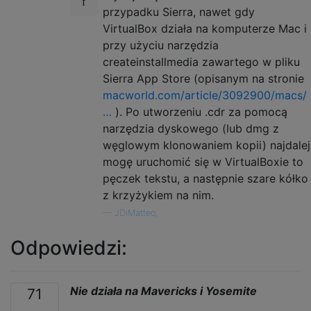
przypadku Sierra, nawet gdy
VirtualBox działa na komputerze Mac i
przy użyciu narzędzia
createinstallmedia zawartego w pliku
Sierra App Store (opisanym na stronie
macworld.com/article/3092900/macs/
…
). Po utworzeniu .cdr za pomocą
narzędzia dyskowego (lub dmg z
węglowym klonowaniem kopii) najdalej
mogę uruchomić się w VirtualBoxie to
pęczek tekstu, a następnie szare kółko
z krzyżykiem na nim.
—
JDiMatteo,
Odpowiedzi:
Nie działa na Mavericks i Yosemite
71