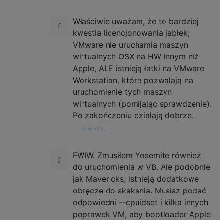
rm 
"$IMGSPARSE"
Właściwie uważam, że to bardziej
echo 
"Done"
kwestia licencjonowania jabłek;
echo 
"Find your DVD at '$IMGDVD'"
VMware nie uruchamia maszyn
wirtualnych OSX na HW innym niż
Apple, ALE istnieją łatki na VMware
Workstation, które pozwalają na
uruchomienie tych maszyn
wirtualnych (pomijając sprawdzenie).
Po zakończeniu działają dobrze.
—
JJarava,
FWIW. Zmusiłem Yosemite również
do uruchomienia w VB. Ale podobnie
jak Mavericks, istnieją dodatkowe
obręcze do skakania. Musisz podać
odpowiedni --cpuidset i kilka innych
poprawek VM, aby bootloader Apple