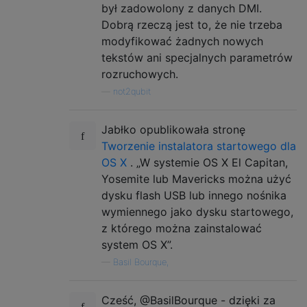
był zadowolony z danych DMI.
Dobrą rzeczą jest to, że nie trzeba
modyfikować żadnych nowych
tekstów ani specjalnych parametrów
rozruchowych.
—
not2qubit
Jabłko opublikowała stronę
Tworzenie instalatora startowego dla
OS X
. „W systemie OS X El Capitan,
Yosemite lub Mavericks można użyć
dysku flash USB lub innego nośnika
wymiennego jako dysku startowego,
z którego można zainstalować
system OS X”.
—
Basil Bourque,
Cześć, @BasilBourque - dzięki za