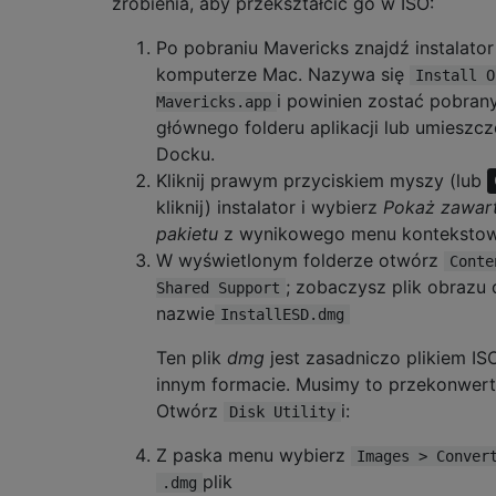
zrobienia, aby przekształcić go w ISO:
Po pobraniu Mavericks znajdź instalator
komputerze Mac. Nazywa się
Install O
i powinien zostać pobran
Mavericks.app
głównego folderu aplikacji lub umieszc
Docku.
Kliknij prawym przyciskiem myszy (lub
kliknij) instalator i wybierz
Pokaż zawar
pakietu
z wynikowego menu konteksto
W wyświetlonym folderze otwórz
Conte
; zobaczysz plik obrazu
Shared Support
nazwie
InstallESD.dmg
Ten plik
dmg
jest zasadniczo plikiem IS
innym formacie. Musimy to przekonwer
Otwórz
i:
Disk Utility
Z paska menu wybierz
Images > Conver
plik
.dmg