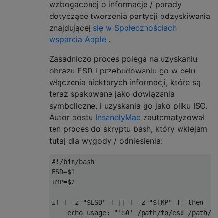
wzbogaconej o informacje / porady
dotyczące tworzenia partycji odzyskiwania
znajdującej
się w Społecznościach
wsparcia Apple
.
Zasadniczo proces polega na uzyskaniu
obrazu ESD i przebudowaniu go w celu
włączenia niektórych informacji, które są
teraz spakowane jako dowiązania
symboliczne, i uzyskania go jako pliku ISO.
Autor postu
InsanelyMac
zautomatyzował
ten proces do skryptu bash, który wklejam
tutaj dla wygody / odniesienia:
#!/bin/bash
ESD
=
$1

TMP
=
$2

if
[
-
z 
"$ESD"
]
||
[
-
z 
"$TMP"
];
then
    echo usage
:
"'$0' /path/to/esd /path/t