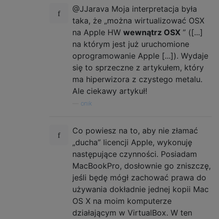
@JJarava Moja interpretacja była
taka, że ​​„można wirtualizować OSX
na Apple HW
wewnątrz OSX
” ([...]
na którym jest już uruchomione
oprogramowanie Apple [...]). Wydaje
się to sprzeczne z artykułem, który
ma hiperwizora z czystego metalu.
Ale ciekawy artykuł!
—
onik
Co powiesz na to, aby nie złamać
„ducha” licencji Apple, wykonuję
następujące czynności. Posiadam
MacBookPro, dosłownie go zniszczę,
jeśli będę mógł zachować prawa do
używania dokładnie jednej kopii Mac
OS X na moim komputerze
działającym w VirtualBox. W ten