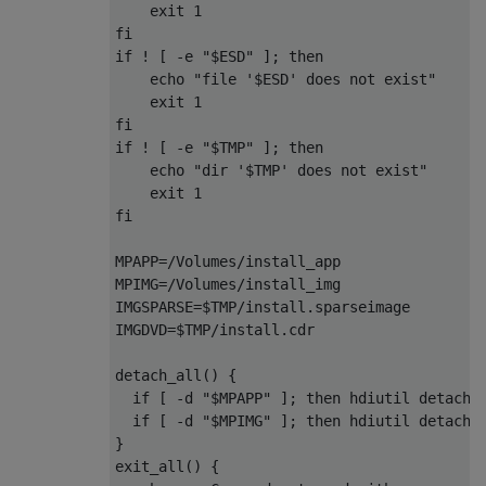
    exit 
1
fi
if
!
[
-
e 
"$ESD"
];
then
    echo 
"file '$ESD' does not exist"
    exit 
1
fi
if
!
[
-
e 
"$TMP"
];
then
    echo 
"dir '$TMP' does not exist"
    exit 
1
fi
MPAPP
=/
Volumes
/
install_app

MPIMG
=/
Volumes
/
install_img

IMGSPARSE
=
$TMP
/
install
.
sparseimage

IMGDVD
=
$TMP
/
install
.
cdr

detach_all
()
{
if
[
-
d 
"$MPAPP"
];
then
 hdiutil detach 
if
[
-
d 
"$MPIMG"
];
then
 hdiutil detach 
}
exit_all
()
{