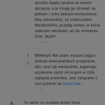
sposób Apple zarabia na swoim
sprzęcie, a ja mogę go używać na
jednym i tylko jednym komputerze.
Aby udowodnić, że zniszczyłem
MacBookPro, prześlę wideo, w które
uderzam młotkiem, aż do momentu
DOA. Myśli?
—
MikeyE
1
@MikeyE Nie znam wystarczająco
dobrze amerykańskich przepisów,
aby czuć się swobodnie, sugerując
uzyskanie opinii od kogoś w USA,
najlepiej prawnika. Jest związane z
tym pytanie na
SuperUser
.
—
onik
To samo co podane przez farsz.
6