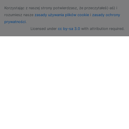
Korzystając z naszej strony potwierdzasz, że przeczytałeś(-aś) i
rozumiesz nasze
zasady używania plików cookie
i
zasady ochrony
prywatności
.
Licensed under
cc by-sa 3.0
with attribution required.