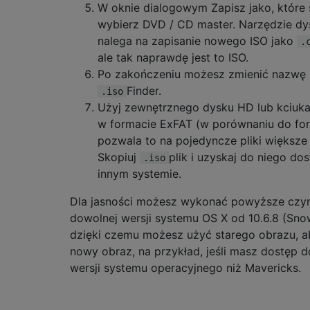
W oknie dialogowym Zapisz jako, które s
wybierz DVD / CD master. Narzędzie d
nalega na zapisanie nowego ISO jako
.
ale tak naprawdę jest to ISO.
Po zakończeniu możesz zmienić nazwę 
Finder.
.iso
Użyj zewnętrznego dysku HD lub kciuka,
w formacie ExFAT (w porównaniu do for
pozwala to na pojedyncze pliki większe 
Skopiuj
plik i uzyskaj do niego do
.iso
innym systemie.
Dla jasności możesz wykonać powyższe czy
dowolnej wersji systemu OS X od 10.6.8 (Sno
dzięki czemu możesz użyć starego obrazu, 
nowy obraz, na przykład, jeśli masz dostęp d
wersji systemu operacyjnego niż Mavericks.