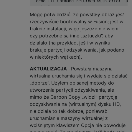
  echo 
+++
Command
 returned with error
,
 ab
  exit 
2
}
Mogę potwierdzić, że powstały obraz
jest
rzeczywiście bootowalny w Fusion; jest w
trap detach_all EXIT

trakcie instalacji, więc jeszcze nie wiem,
trap exit_all ERR

czy potrzebne są inne „sztuczki”, aby
działało (na przykład, jeśli w wyniku
echo 
+++
Trying
 to unmount anything from pr
brakuje partycji odzyskiwania, jak podano
detach_all

w niektórych wątkach).
echo 
+++
Mount
 the installer image

AKTUALIZACJA
: Powstała maszyna
hdiutil attach 
"$ESD"
-
noverify 
-
nobrowse 
wirtualna uruchamia się i wydaje się działać
„dobrze”. Użyłem opisanej metody do
echo 
+++
Convert
 the boot image to a sparse
utworzenia partycji odzyskiwania, ale
rm 
-
f 
"$IMGSPARSE"
mimo że Carbon Copy „widzi” partycję
hdiutil convert 
"$MPAPP"
/
BaseSystem
.
dmg 
-
f
odzyskiwania na (wirtualnym) dysku HD,
nie działa to tak dobrze, ponieważ
uruchamianie maszyny wirtualnej z
echo 
+++
Increase
 the sparse bundle capacit
wciśniętym klawiszem Opcja nie powoduje
hdiutil resize 
-
size 
8g
"$IMGSPARSE"