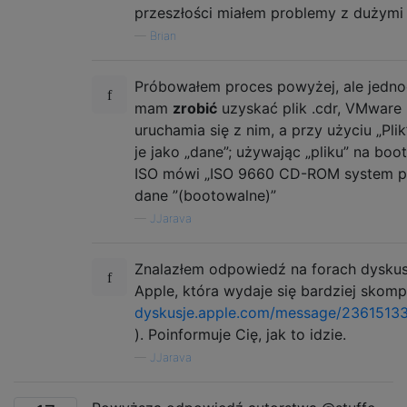
przeszłości miałem problemy z dużymi 
—
Brian
Próbowałem proces powyżej, ale jedno
mam
zrobić
uzyskać plik .cdr, VMware 
uruchamia się z nim, a przy użyciu „Plik
je jako „dane”; używając „pliku” na bo
ISO mówi „ISO 9660 CD-ROM system p
dane ”(bootowalne)”
—
JJarava
Znalazłem odpowiedź na forach dysku
Apple, która wydaje się bardziej skomp
dyskusje.apple.com/message/2361513
). Poinformuje Cię, jak to idzie.
—
JJarava