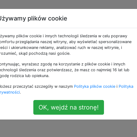
Używamy plików cookie
 kiedyś to dziwne
żywamy plików cookie i innych technologii śledzenia w celu poprawy
o w iTunes?
omfortu przeglądania naszej witryny, aby wyświetlać spersonalizowane
reści i ukierunkowane reklamy, analizować ruch w naszej witrynie, i
rozumieć, skąd pochodzą nasi goście.
ontynuując, wyrażasz zgodę na korzystanie z plików cookie i innych
era i iTunes otworzył się jak zawsze. Mam jednak dziwne
echnologii śledzenia oraz potwierdzasz, że masz co najmniej 16 lat lub
mów na telefonie ani w bibliotece iTunes. To nie było
godę rodzica lub opiekuna.
zrobiło.
ożesz przeczytać szczegóły w naszym
Polityka plików cookie
i
Polityka
rywatności
.
im komputerze :) Czy ktoś widział coś takiego? Nie mogę
a.
OK, wejdź na stronę!