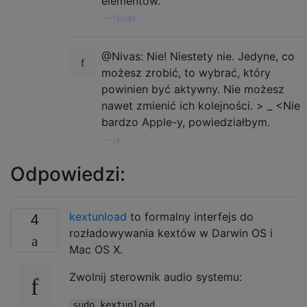
elementów.
—
Nivas
@Nivas: Nie! Niestety nie. Jedyne, co
możesz zrobić, to wybrać, który
powinien być aktywny. Nie możesz
nawet zmienić ich kolejności. > _ <Nie
bardzo Apple-y, powiedziałbym.
—
ja
Odpowiedzi:
kextunload
to formalny interfejs do
4
rozładowywania kextów w Darwin OS i
Mac OS X.
Zwolnij sterownik audio systemu:
sudo kextunload