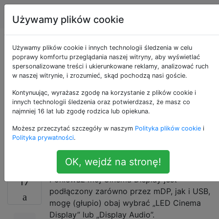
Apple
Tagi
Account
Używamy plików cookie
Wyłączanie urządzeń
Używamy plików cookie i innych technologii śledzenia w celu
poprawy komfortu przeglądania naszej witryny, aby wyświetlać
spersonalizowane treści i ukierunkowane reklamy, analizować ruch
wyjściowych dźwięku
w naszej witrynie, i zrozumieć, skąd pochodzą nasi goście.
(np. Głośników
Kontynuując, wyrażasz zgodę na korzystanie z plików cookie i
innych technologii śledzenia oraz potwierdzasz, że masz co
najmniej 16 lat lub zgodę rodzica lub opiekuna.
wewnętrznych) w
Możesz przeczytać szczegóły w naszym
Polityka plików cookie
i
systemie OS X
Polityka prywatności
.
OK, wejdź na stronę!
Ponieważ mój Cinema Display jest
17
podłączony zarówno przez mDP, jak i USB,
mogę (głupio) obaj wybrać „LED Cinema
Display” lub „Display Audio”.