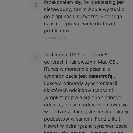
Przekonałem się, że podcasting jest
niezawodny, zanim Apple wyrzuciło
go z aplikacji muzycznej - od tego
czasu po prostu wiele drobnych
problemów
—
user151019
Jestem na iOS 9 z iPodem 5.
generacji i najnowszym Mac OS /
iTunes w momencie pisania, a
synchronizacja jest
katastrofą
.
Losowo odmawia synchronizacji
niektórych odcinków (czasami
„kropka” pojawia się obok danego
odcinka, czasem odcinek pojawia się
w iPodzie
z
iTunes, ale nie w aplikacji
podcastów w samym iPodzie itp.).
Nawet w pełni ręczna synchronizacja
kończy się losowo. Uważam, że po