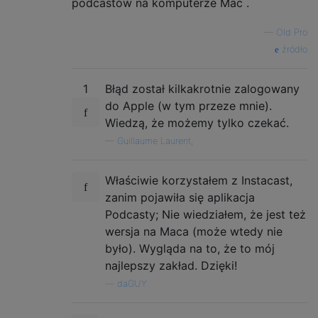
podcastów na komputerze Mac .
—
Old Pro
źródło
1
Błąd został kilkakrotnie zalogowany
do Apple (w tym przeze mnie).
Wiedzą, że możemy tylko czekać.
—
Guillaume Laurent,
Właściwie korzystałem z Instacast,
zanim pojawiła się aplikacja
Podcasty; Nie wiedziałem, że jest też
wersja na Maca (może wtedy nie
było). Wygląda na to, że to mój
najlepszy zakład. Dzięki!
—
daGUY