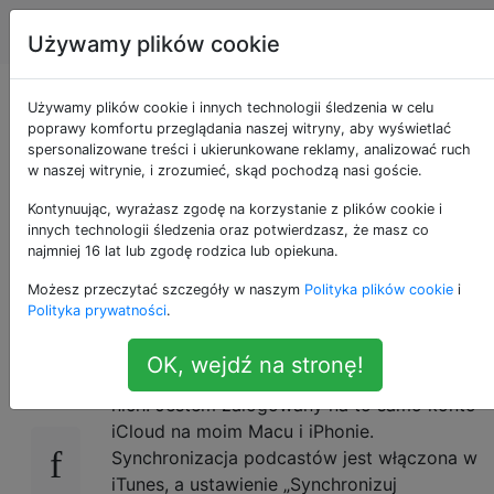
Apple
Tagi
Account
Używamy plików cookie
Synchronizacja
Używamy plików cookie i innych technologii śledzenia w celu
poprawy komfortu przeglądania naszej witryny, aby wyświetlać
spersonalizowane treści i ukierunkowane reklamy, analizować ruch
podcastów między
w naszej witrynie, i zrozumieć, skąd pochodzą nasi goście.
iTunes a iPhone'em
Kontynuując, wyrażasz zgodę na korzystanie z plików cookie i
innych technologii śledzenia oraz potwierdzasz, że masz co
najmniej 16 lat lub zgodę rodzica lub opiekuna.
nie działa
Możesz przeczytać szczegóły w naszym
Polityka plików cookie
i
Polityka prywatności
.
Korzystam z iTunes 11.1, iOS 7.1 i Podcasts
15
OK, wejdź na stronę!
2.0.2 na iOS, najnowsze wersje każdego z
nich. Jestem zalogowany na to samo konto
iCloud na moim Macu i iPhonie.
Synchronizacja podcastów jest włączona w
iTunes, a ustawienie „Synchronizuj