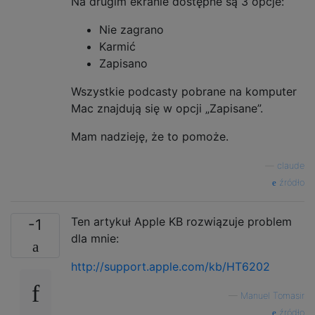
Na drugim ekranie dostępne są 3 opcje:
Nie zagrano
Karmić
Zapisano
Wszystkie podcasty pobrane na komputer
Mac znajdują się w opcji „Zapisane”.
Mam nadzieję, że to pomoże.
—
claude
źródło
Ten artykuł Apple KB rozwiązuje problem
-1
dla mnie:
http://support.apple.com/kb/HT6202
—
Manuel Tomasir
źródło