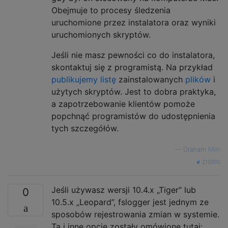
Obejmuje to procesy śledzenia
uruchomione przez instalatora oraz wyniki
uruchomionych skryptów.
Jeśli nie masz pewności co do instalatora,
skontaktuj się z programistą. Na przykład
publikujemy listę
zainstalowanych
plików
i
użytych skryptów. Jest to dobra praktyka,
a zapotrzebowanie klientów pomoże
popchnąć programistów do udostępnienia
tych szczegółów.
—
Graham Miln
źródło
Jeśli używasz wersji 10.4.x „Tiger” lub
0
10.5.x „Leopard”, fslogger jest jednym ze
sposobów rejestrowania zmian w systemie.
Ta i inne opcje zostały omówione tutaj: