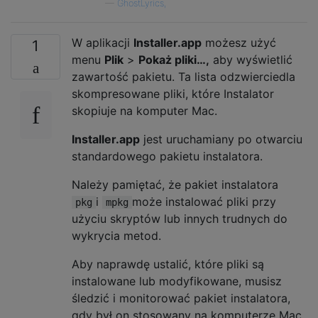
—
GhostLyrics,
W aplikacji
Installer.app
możesz użyć
1
menu
Plik
>
Pokaż pliki…,
aby wyświetlić
zawartość pakietu. Ta lista odzwierciedla
skompresowane pliki, które Instalator
skopiuje na komputer Mac.
Installer.app
jest uruchamiany po otwarciu
standardowego pakietu instalatora.
Należy pamiętać, że pakiet instalatora
i
może instalować pliki przy
pkg
mpkg
użyciu skryptów lub innych trudnych do
wykrycia metod.
Aby naprawdę ustalić, które pliki są
instalowane lub modyfikowane, musisz
śledzić i monitorować pakiet instalatora,
gdy był on stosowany na komputerze Mac.