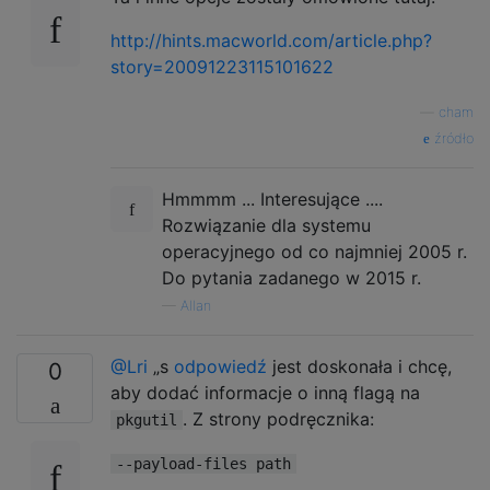
http://hints.macworld.com/article.php?
story=20091223115101622
—
cham
źródło
Hmmmm ... Interesujące ....
Rozwiązanie dla systemu
operacyjnego od co najmniej 2005 r.
Do pytania zadanego w 2015 r.
—
Allan
@Lri
„s
odpowiedź
jest doskonała i chcę,
0
aby dodać informacje o inną flagą na
. Z strony podręcznika:
pkgutil
--payload-files path