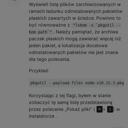
Wyświetl listę plików zarchiwizowanych w
ramach ładunku odinstalowanych pakietów
płaskich zawartych w ścieżce. Powinno to
być równoważne z
"lsbom -s `pkgutil --
. Należy pamiętać, że archiwa
bom path`"
paczek płaskich mogą zawierać więcej niż
jeden pakiet, a lokalizacja docelowa
odinstalowanych pakietów nie jest znana
dla tego polecenia.
Przykład:
pkgutil 
--
payload
-
files node
-
v10
.
15.3
.
pkg
Korzystając z tej flagi, byłem w stanie
zobaczyć tę samą listę przedstawioną
przez polecenie „Pokaż pliki” (
+
) w
⌘
i
Instalatorze
.
—
jsejcksn