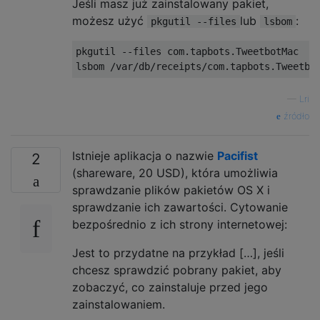
Jeśli masz już zainstalowany pakiet,
możesz użyć
lub
:
pkgutil --files
lsbom
pkgutil --files com.tapbots.TweetbotMac

—
Lri
źródło
Istnieje aplikacja o nazwie
Pacifist
2
(shareware, 20 USD), która umożliwia
sprawdzanie plików pakietów OS X i
sprawdzanie ich zawartości. Cytowanie
bezpośrednio z ich strony internetowej:
Jest to przydatne na przykład […], jeśli
chcesz sprawdzić pobrany pakiet, aby
zobaczyć, co zainstaluje przed jego
zainstalowaniem.