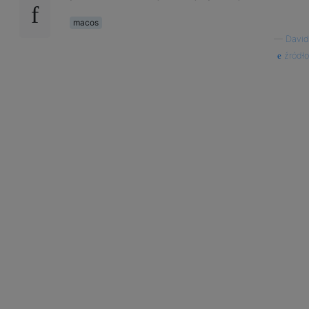
macos
—
David
źródło