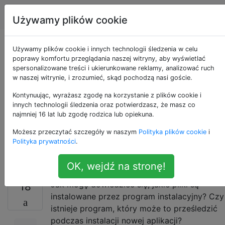
Apple
Tagi
Account
Używamy plików cookie
skąd mam wiedzieć,
Używamy plików cookie i innych technologii śledzenia w celu
poprawy komfortu przeglądania naszej witryny, aby wyświetlać
spersonalizowane treści i ukierunkowane reklamy, analizować ruch
jakie pliki są
w naszej witrynie, i zrozumieć, skąd pochodzą nasi goście.
instalowane przez
Kontynuując, wyrażasz zgodę na korzystanie z plików cookie i
innych technologii śledzenia oraz potwierdzasz, że masz co
najmniej 16 lat lub zgodę rodzica lub opiekuna.
program
Możesz przeczytać szczegóły w naszym
Polityka plików cookie
i
instalacyjny?
Polityka prywatności
.
OK, wejdź na stronę!
Jak mogę dowiedzieć się, jakie pliki są
18
instalowane przez program instalacyjny? Czy
istnieje program, który może to prześledzić
podczas instalacji nowej aplikacji?