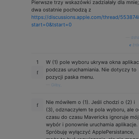
Pierwsze trzy wskazówki zadziałały dla mnie;
dwa ostatnie pochodzą z
https://discussions.apple.com/thread/553874
start=0&tstart=0
—
dsh
źró
1
W (1) pole wyboru ukrywa okna aplikac
podczas uruchamiania. Nie dotyczy to
pozycji paska menu.
—
Gilby,
Nie mówiłem o (1). Jeśli chodzi o (2) i
(3), odznaczyłem te pola wyboru, ale 
czasu do czasu Mavericks ignoruje mój
wybór i ponownie uruchamia aplikacje.
Spróbuję wyłączyć ApplePersistance,