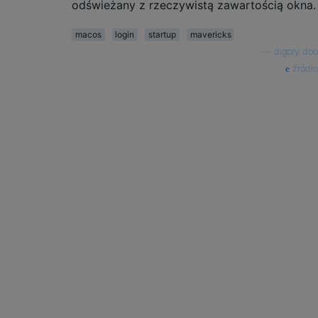
odświeżany z rzeczywistą zawartością okna.
macos
login
startup
mavericks
—
digory doo
źródło