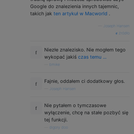
Google do znalezienia innych tajemnic,
takich jak
ten artykuł w Macworld
.
—
Joseph Hansen
źródło
Niezłe znalezisko. Nie mogłem tego
wykopać jakiś
czas temu ...
—
bmike
Fajnie, oddałem ci dodatkowy głos.
—
Joseph Hansen
Nie pytałem o tymczasowe
wyłączenie, chcę na stałe pozbyć się
tej funkcji.
—
digory doo