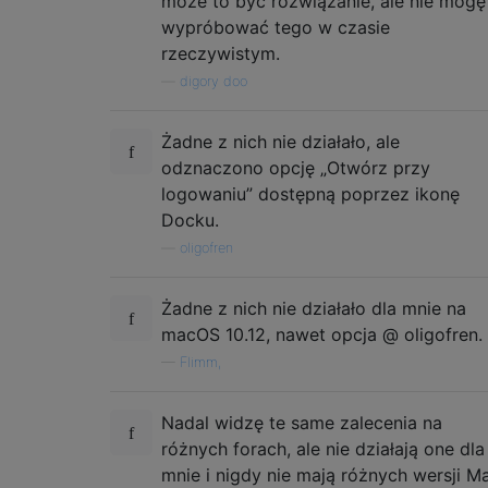
może to być rozwiązanie, ale nie mogę
wypróbować tego w czasie
rzeczywistym.
—
digory doo
Żadne z nich nie działało, ale
odznaczono opcję „Otwórz przy
logowaniu” dostępną poprzez ikonę
Docku.
—
oligofren
Żadne z nich nie działało dla mnie na
macOS 10.12, nawet opcja @ oligofren.
—
Flimm,
Nadal widzę te same zalecenia na
różnych forach, ale nie działają one dla
mnie i nigdy nie mają różnych wersji M