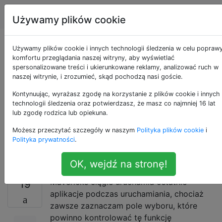
Apple
Tagi
Account
Używamy plików cookie
Powstrzymaj
Używamy plików cookie i innych technologii śledzenia w celu popraw
komfortu przeglądania naszej witryny, aby wyświetlać
spersonalizowane treści i ukierunkowane reklamy, analizować ruch w
Mavericks przed
naszej witrynie, i zrozumieć, skąd pochodzą nasi goście.
ponownym
Kontynuując, wyrażasz zgodę na korzystanie z plików cookie i innych
technologii śledzenia oraz potwierdzasz, że masz co najmniej 16 lat
lub zgodę rodzica lub opiekuna.
uruchomieniem
Możesz przeczytać szczegóły w naszym
Polityka plików cookie
i
aplikacji
Polityka prywatności
.
OK, wejdź na stronę!
Mavericks ciągle uruchamia ostatnie
19
aplikacje podczas uruchamiania, chociaż
zawsze zaznaczam pole wyboru, które
powinno kontrolować tę funkcję