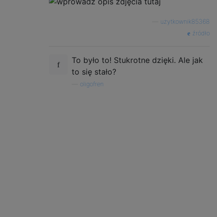
—
użytkownik85368
źródło
To było to! Stukrotne dzięki. Ale jak
to się stało?
—
oligofren