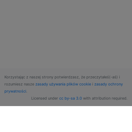
Korzystając z naszej strony potwierdzasz, że przeczytałeś(-aś) i
rozumiesz nasze
zasady używania plików cookie
i
zasady ochrony
prywatności
.
Licensed under
cc by-sa 3.0
with attribution required.