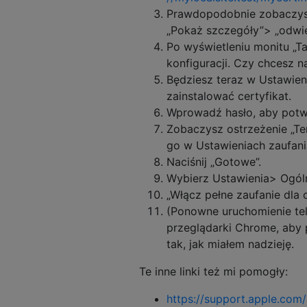
Prawdopodobnie zobaczysz 
„Pokaż szczegóły”> „odwie
Po wyświetleniu monitu „Ta
konfiguracji. Czy chcesz na
Będziesz teraz w Ustawieniac
zainstalować certyfikat.
Wprowadź hasło, aby potwi
Zobaczysz ostrzeżenie „Ten
go w Ustawieniach zaufania
Naciśnij „Gotowe”.
Wybierz Ustawienia> Ogól
„Włącz pełne zaufanie dla
(Ponowne uruchomienie tel
przeglądarki Chrome, aby p
tak, jak miałem nadzieję.
Te inne linki też mi pomogły:
https://support.apple.co