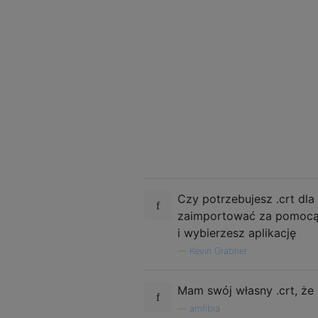
Czy potrzebujesz .crt dla
zaimportować za pomocą iT
i wybierzesz aplikację
—
Kevin Grabher
Mam swój własny .crt, że
—
amfibia