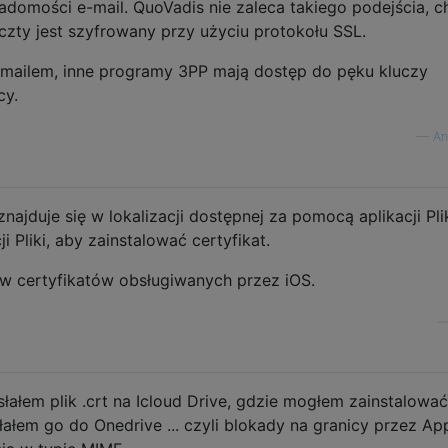
adomości e-mail. QuoVadis nie zaleca takiego podejścia, 
czty jest szyfrowany przy użyciu protokołu SSL.
-mailem, inne programy 3PP mają dostęp do pęku kluczy
cy.
—
An
 znajduje się w lokalizacji dostępnej za pomocą aplikacji Plik
 Pliki, aby zainstalować certyfikat.
w certyfikatów obsługiwanych przez iOS.
słałem plik .crt na Icloud Drive, gdzie mogłem zainstalować
łałem go do Onedrive ... czyli blokady na granicy przez App