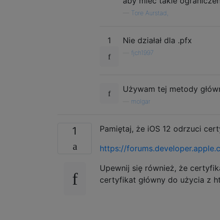
aby mieć takie ogranicze
—
Tore Aurstad,
1
Nie działał dla .pfx
—
fjch1997
Używam tej metody głównie
—
molgar
Pamiętaj, że iOS 12 odrzuci cer
1
https://forums.developer.apple
Upewnij się również, że certyfi
certyfikat główny do użycia z ht