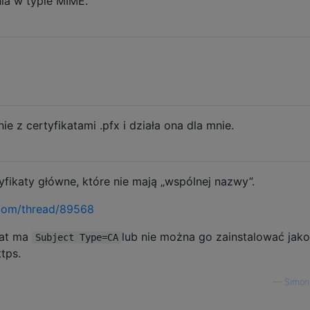
nia w typie MIME.
 z certyfikatami .pfx i działa ona dla mnie.
tyfikaty główne, które nie mają „wspólnej nazwy”.
.com/thread/89568
kat ma
lub nie można go zainstalować jako
Subject Type=CA
tps.
—
Simon