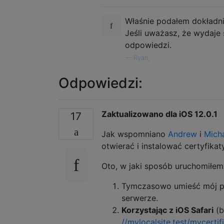
Właśnie podałem dokładnie
Jeśli uważasz, że wydaje
odpowiedzi.
—
Ryan,
Odpowiedzi:
Zaktualizowano dla iOS 12.0.1
17
Jak wspomniano
Andrew
i
Mich
otwierać i instalować certyfikat
Oto, w jaki sposób uruchomiłem
Tymczasowo umieść mój pli
serwerze.
Korzystając z iOS Safari
(b
//mylocalsite.test/mycertif