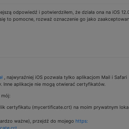
jszą odpowiedź i potwierdziłem, że działa ona na iOS 12.0
 się to pomocne, rozważ oznaczenie go jako zaakceptowan
ał
, najwyraźniej iOS pozwala tylko aplikacjom Mail i Safari
y. Inne aplikacje nie mogą otwierać certyfikatów.
 mój:
k certyfikatu (mycertificate.crt) na moim prywatnym lok
ardzo ważne), przejdź do mojego
https:
icate.crt