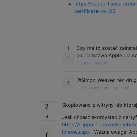
https://support.securly.c
certificate-to-iOS-
1
Czy ma to zostać zainstal
głupia nazwa Apple dla ce
—
Simon_Weaver
@Simon_Weaver, ten drugi
—
Sai Manoj Kumar Yadlapati
Skopiowano z witryny, do której
3
Jeśli chcesz skorzystać z cert
https://support.quovadisglobal
iphone.aspx
. Ważna uwaga: Appl