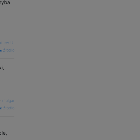
chyba
drew U.
źródło
i,
—
molgar
źródło
le,