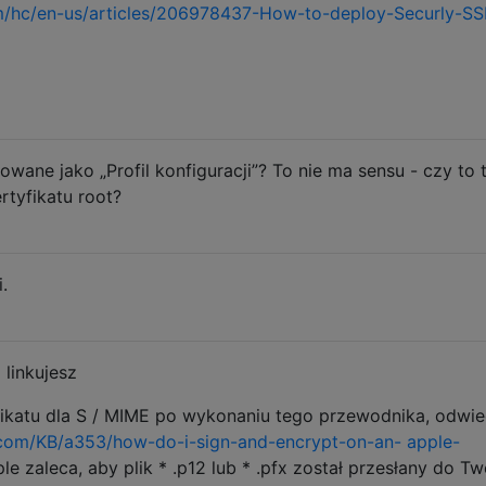
om/hc/en-us/articles/206978437-How-to-deploy-Securly-SS
owane jako „Profil konfiguracji”? To nie ma sensu - czy to 
rtyfikatu root?
.
 linkujesz
yfikatu dla S / MIME po wykonaniu tego przewodnika, odwi
.com/KB/a353/how-do-i-sign-and-encrypt-on-an- apple-
e zaleca, aby plik * .p12 lub * .pfx został przesłany do T