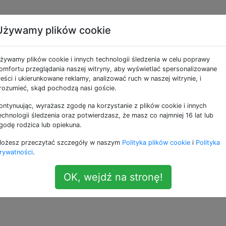
Używamy plików cookie
kat .crt do pęku kluczy
żywamy plików cookie i innych technologii śledzenia w celu poprawy
omfortu przeglądania naszej witryny, aby wyświetlać spersonalizowane
reści i ukierunkowane reklamy, analizować ruch w naszej witrynie, i
rozumieć, skąd pochodzą nasi goście.
ontynuując, wyrażasz zgodę na korzystanie z plików cookie i innych
katu na urządzenie iPhone za pośrednictwem Dropbox i
echnologii śledzenia oraz potwierdzasz, że masz co najmniej 16 lat lub
jące
instrukcje,
aby dodać go do pęku kluczy urządzenia:
godę rodzica lub opiekuna.
ożesz przeczytać szczegóły w naszym
Polityka plików cookie
i
Polityka
yfikatu, ale mój iPhone nie wie, co otworzyć .crt?
rywatności
.
 momentu, aby dodać certyfikat do mojego pęku kluczy?
OK, wejdź na stronę!