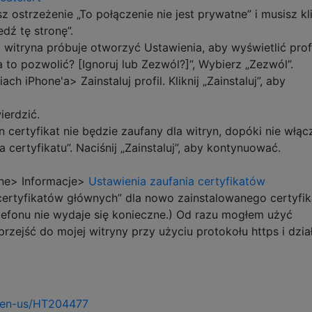
ostrzeżenie „To połączenie nie jest prywatne” i musisz kl
dź tę stronę”.
 witryna próbuje otworzyć Ustawienia, aby wyświetlić prof
 to pozwolić? [Ignoruj ​​lub Zezwól?]”, Wybierz „Zezwól”.
h iPhone'a> Zainstaluj profil. Kliknij „Zainstaluj”, aby
erdzić.
 certyfikat nie będzie zaufany dla witryn, dopóki nie włąc
 certyfikatu”. Naciśnij „Zainstaluj”, aby kontynuować.
ne> Informacje>
Ustawienia zaufania certyfikatów
 certyfikatów głównych” dla nowo zainstalowanego certyfik
efonu nie wydaje się konieczne.) Od razu mogłem użyć
rzejść do mojej witryny przy użyciu protokołu https i dział
m/en-us/HT204477