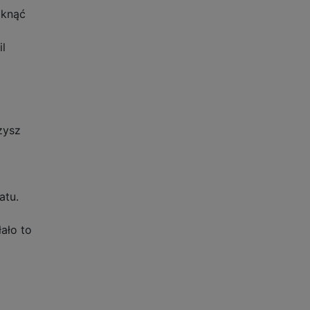
iknąć
il
zysz
atu.
ało to