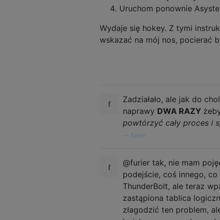
Uruchom ponownie Asyste
Wydaje się hokey. Z tymi instru
wskazać na mój nos, pocierać br
Zadziałało, ale jak do ch
naprawy
DWA RAZY
żeby
powtórzyć cały proces i
—
furier
@furier tak, nie mam poję
podejście, coś innego, c
ThunderBolt, ale teraz w
zastąpiona tablica logicz
złagodzić ten problem, al