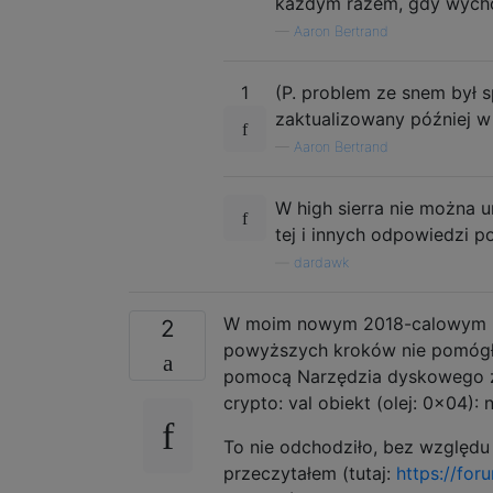
każdym razem, gdy wych
—
Aaron Bertrand
1
(P. problem ze snem był 
zaktualizowany później w 
—
Aaron Bertrand
W high sierra nie można 
tej i innych odpowiedzi p
—
dardawk
W moim nowym 2018-calowym Ma
2
powyższych kroków nie pomógł
pomocą Narzędzia dyskowego za
crypto: val obiekt (olej: 0x04):
To nie odchodziło, bez względu 
przeczytałem (tutaj:
https://fo