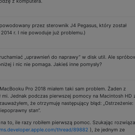
odzę z komputera.
spowodowany przez sterownik J4 Pegasus, który został
2014 r. I nie powoduje już problemu.)
uruchamiać „uprawnień do naprawy” w disk util. Ale sprób
oniżej i nic nie pomaga. Jakieś inne pomysły?
cBooku Pro 2018 miałem taki sam problem. Żaden z
 mi. Jednak podczas pierwszej pomocy na Macintosh HD 
uważyłem, że otrzymuję następujący błąd: „Ostrzeżenie:
 niepoprawny stan”.
na to, ile razy robiłem pierwszą pomoc. Szukając rozwiąza
rums.developer.apple.com/thread/89882
), że jednym ze