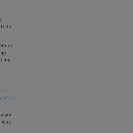
e
1.3 i
łem od
cję
ie ma
t Walker
źródło
wszym
 isos