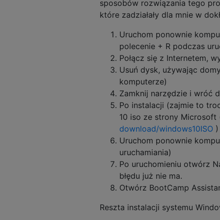
sposobów rozwiązania tego prob
które zadziałały dla mnie w dokł
Uruchom ponownie komputer
polecenie + R podczas uru
Połącz się z Internetem, 
Usuń dysk, używając domyś
komputerze)
Zamknij narzędzie i wróć 
Po instalacji (zajmie to t
10 iso ze strony Microsoft
download/windows10ISO
)
Uruchom ponownie kompute
uruchamiania)
Po uruchomieniu otwórz N
błędu już nie ma.
Otwórz BootCamp Assistant
Reszta instalacji systemu Wind