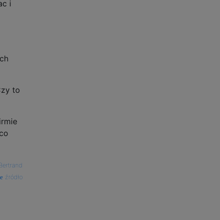
c i
ych
zy to
irmie
 co
Bertrand
źródło