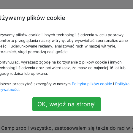
Używamy plików cookie
ja partycji Windows Boo
żywamy plików cookie i innych technologii śledzenia w celu poprawy
komputerze Mac Pro
omfortu przeglądania naszej witryny, aby wyświetlać spersonalizowane
reści i ukierunkowane reklamy, analizować ruch w naszej witrynie, i
rozumieć, skąd pochodzą nasi goście.
ontynuując, wyrażasz zgodę na korzystanie z plików cookie i innych
mp na nowym Mac Pro.
echnologii śledzenia oraz potwierdzasz, że masz co najmniej 16 lat lub
godę rodzica lub opiekuna.
 Pro, Windows 8.1 Enterprise i Windows Server 2012 R2. 
ożesz przeczytać szczegóły w naszym
Polityka plików cookie
i
Polityka
systemu Windows 7).
rywatności
.
iec konfiguracji:
OK, wejdź na stronę!
lizować konfiguracji rozruchowej komputera. Instalacja n
Camp zrobił wszystko, zastosowałem się także do rad w k