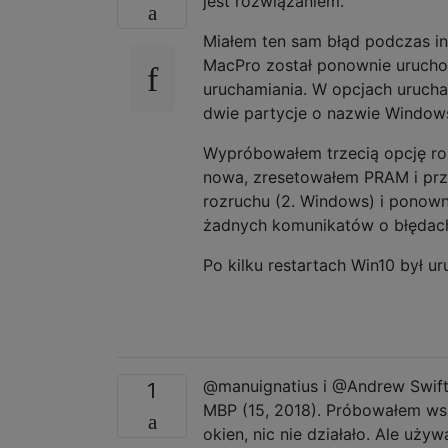
jest rozwiązaniem.
Miałem ten sam błąd podczas in
MacPro został ponownie urucho
uruchamiania. W opcjach urucha
dwie partycje o nazwie Window
Wypróbowałem trzecią opcję ro
nowa, zresetowałem PRAM i prz
rozruchu (2. Windows) i ponow
żadnych komunikatów o błędac
Po kilku restartach Win10 był 
@manuignatius i @Andrew Swift
1
MBP (15, 2018). Próbowałem wszy
okien, nic nie działało. Ale uż