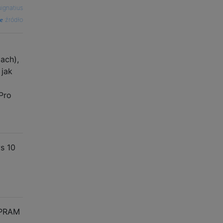
ignatius
źródło
ach),
 jak
Pro
s 10
 PRAM