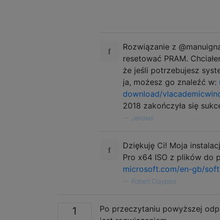
Rozwiązanie z @manuigna
resetować PRAM. Chciałem
że jeśli potrzebujesz sy
ja, możesz go znaleźć w:
download/vlacademicwin
2018 zakończyła się suk
—
Jendker
Dziękuję Ci! Moja instala
Pro x64 ISO z plików do p
microsoft.com/en-gb/so
—
Robert Claypool
Po przeczytaniu powyższej odpo
1