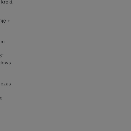
kroki,
cję +
oim
S”
ndows
dczas
e