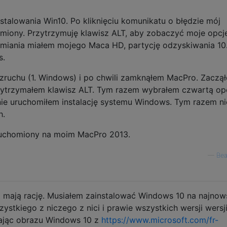
stalowania Win10. Po kliknięciu komunikatu o błędzie mój
miony. Przytrzymuję klawisz ALT, aby zobaczyć moje opcj
miania miałem mojego Maca HD, partycję odzyskiwania 10.1
s.
zruchu (1. Windows) i po chwili zamknąłem MacPro. Zaczą
ytrzymałem klawisz ALT. Tym razem wybrałem czwartą op
nie uruchomiłem instalację systemu Windows. Tym razem n
h.
uruchomiony na moim MacPro 2013.
—
Bea
 mają rację. Musiałem zainstalować Windows 10 na najno
stkiego z niczego z nici i prawie wszystkich wersji wersji
ywając obrazu Windows 10 z
https://www.microsoft.com/fr-