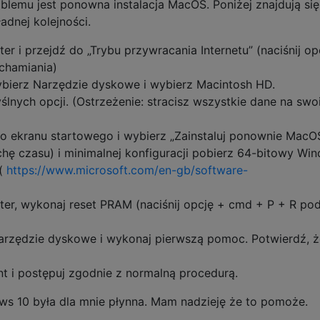
lemu jest ponowna instalacja MacOS. Poniżej znajdują się 
adnej kolejności.
 i przejdź do „Trybu przywracania Internetu” (naciśnij op
chamiania)
wybierz Narzędzie dyskowe i wybierz Macintosh HD.
lnych opcji. (Ostrzeżenie: stracisz wszystkie dane na sw
do ekranu startowego i wybierz „Zainstaluj ponownie MacO
rochę czasu) i minimalnej konfiguracji pobierz 64-bitowy Wi
 (
https://www.microsoft.com/en-gb/software-
r, wykonaj reset PRAM (naciśnij opcję + cmd + P + R po
arzędzie dyskowe i wykonaj pierwszą pomoc. Potwierdź, ż
 i postępuj zgodnie z normalną procedurą.
ows 10 była dla mnie płynna. Mam nadzieję że to pomoże.