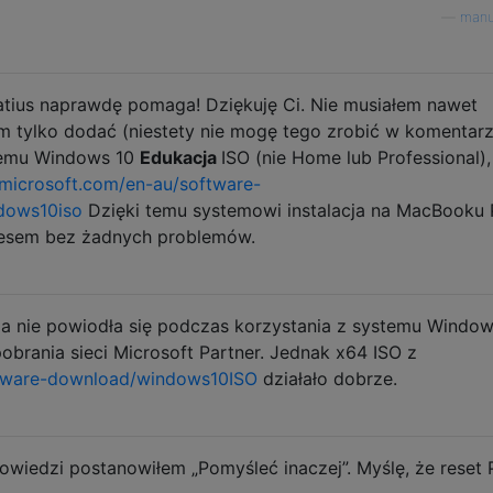
—
manu
tius naprawdę pomaga! Dziękuję Ci. Nie musiałem nawet
 tylko dodać (niestety nie mogę tego zrobić w komentarz
stemu Windows 10
Edukacja
ISO (nie Home lub Professional),
microsoft.com/en-au/software-
dows10iso
Dzięki temu systemowi instalacja na MacBooku 
cesem bez żadnych problemów.
cja nie powiodła się podczas korzystania z systemu Window
obrania sieci Microsoft Partner. Jednak x64 ISO z
ftware-download/windows10ISO
działało dobrze.
wiedzi postanowiłem „Pomyśleć inaczej”. Myślę, że reset