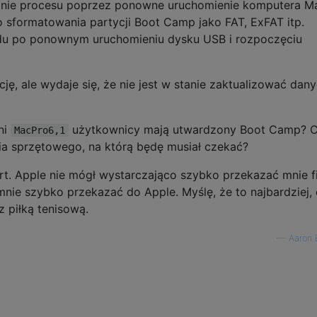
wanie procesu poprzez ponowne uruchomienie komputera Ma
sformatowania partycji Boot Camp jako FAT, ExFAT itp.
du po ponownym uruchomieniu dysku USB i rozpoczęciu
ę, ale wydaje się, że nie jest w stanie zaktualizować dan
ni
użytkownicy mają utwardzony Boot Camp? C
MacPro6,1
ia sprzętowego, na którą będę musiał czekać?
rt. Apple nie mógł wystarczająco szybko przekazać mnie f
 mnie szybko przekazać do Apple. Myślę, że to najbardziej,
 piłką tenisową.
—
Aaron 