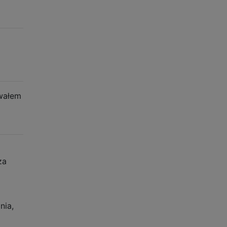
owałem
za
nia,