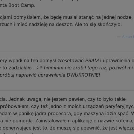
nta Boot Camp.
kcjami pomyślałem, że będę musiał stanąć na jednej nodze,
zuch i mieć nadzieję na deszcz. Ale to się skończyło.
—
Aaron 
olery wpadł na ten pomysł
zresetować PRAM
i uprawnienia 
 to zadziałało ...: P
hmmmm nie zrobił tego raz, pozwól mi
 spróbuj naprawić uprawnienia DWUKROTNIE!
cia. Jednak uwaga, nie jestem pewien, czy to było takie
o próbowałem, czy też jedno z moich urządzeń peryferyjny
padam w panikę jądra procesora, gdy maszyna idzie spać. W
na nie pomogła. Zainstalowałem aplikację o nazwie kofeina,
e denerwujące jest to, że muszę się upewnić, że jest włącz