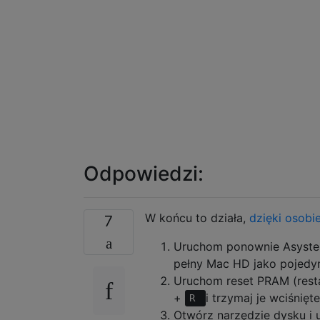
Odpowiedzi:
W końcu to działa,
dzięki osobi
7
Uruchom ponownie Asysten
pełny Mac HD jako pojedyn
Uruchom reset PRAM (resta
+
i trzymaj je wciśnię
R
Otwórz narzędzie dysku i 