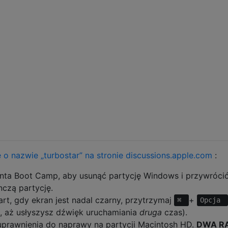
e o nazwie „turbostar” na stronie discussions.apple.com
:
ta Boot Camp, aby usunąć partycję Windows i przywróci
czą partycję.
rt, gdy ekran jest nadal czarny, przytrzymaj
+
⌘
Opcja
te, aż usłyszysz dźwięk uruchamiania
druga
czas).
uprawnienia do naprawy na partycji Macintosh HD.
DWA R