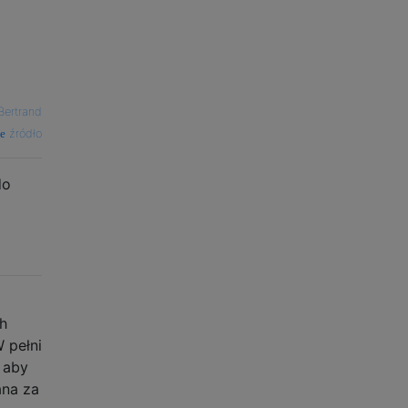
Bertrand
źródło
do
ch
 pełni
 aby
ana za