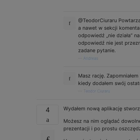
@TeodorCiuraru Powtarzałe
a nawet w sekcji komentar
odpowiedź „nie działa” na
odpowiedź nie jest przez
zadane pytanie.
—
Andreas
Masz rację. Zapomniałem o
kiedy dodałem swój ostat
—
Teodor Ciuraru
Wydałem nową aplikację stworz
4
Możesz na nim oglądać dowolne
prezentacji i po prostu oszczęd