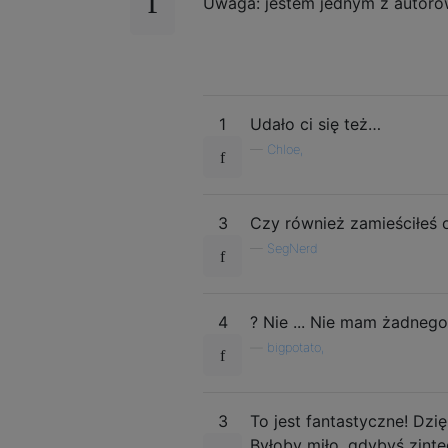
Uwaga: jestem jednym z autorów 
1
Udało ci się też…
—
Chloe,
3
Czy również zamieściłeś 
—
SegNerd
4
? Nie ... Nie mam żadnego
—
bigpotato,
3
To jest fantastyczne! Dzi
Byłoby miło, gdybyś zint