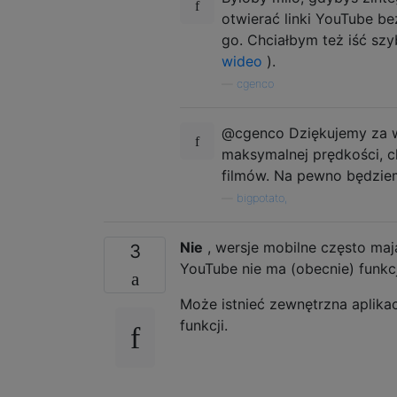
otwierać linki YouTube be
go. Chciałbym też iść szy
wideo
).
—
cgenco
@cgenco Dziękujemy za ws
maksymalnej prędkości, 
filmów. Na pewno będziem
—
bigpotato,
Nie
, wersje mobilne często ma
3
YouTube nie ma (obecnie) funkcj
Może istnieć zewnętrzna aplikacj
funkcji.