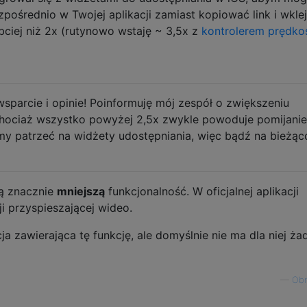
zpośrednio w Twojej aplikacji zamiast kopiować link i wkle
bciej niż 2x (rutynowo wstaję ~ 3,5x z
kontrolerem prędko
parcie i opinie! Poinformuję mój zespół o zwiększeniu
chociaż wszystko powyżej 2,5x zwykle powoduje pomijanie
y patrzeć na widżety udostępniania, więc bądź na bieżąc
ją znacznie
mniejszą
funkcjonalność. W oficjalnej aplikacji
i przyspieszającej wideo.
a zawierająca tę funkcję, ale domyślnie nie ma dla niej ża
—
Ob