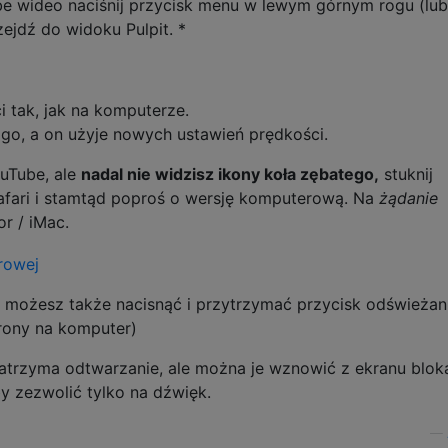
be wideo naciśnij przycisk menu w lewym górnym rogu (lu
zejdź do widoku Pulpit. *
 tak, jak na komputerze.
go, a on użyje nowych ustawień prędkości.
ouTube, ale
nadal nie widzisz ikony koła zębatego,
stuknij
Safari i stamtąd poproś o wersję komputerową. Na
żądanie
r / iMac.
 możesz także nacisnąć i przytrzymać przycisk odświeżan
trony na komputer)
 zatrzyma odtwarzanie, ale można je wznowić z ekranu blo
 zezwolić tylko na dźwięk.
—