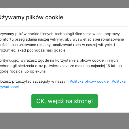
Używamy plików cookie
jną prędkością na
żywamy plików cookie i innych technologii śledzenia w celu poprawy
bilnych
omfortu przeglądania naszej witryny, aby wyświetlać spersonalizowane
reści i ukierunkowane reklamy, analizować ruch w naszej witrynie, i
rozumieć, skąd pochodzą nasi goście.
ontynuując, wyrażasz zgodę na korzystanie z plików cookie i innych
z podwójną prędkością?
echnologii śledzenia oraz potwierdzasz, że masz co najmniej 16 lat lub
godę rodzica lub opiekuna.
ość odtwarzania na 1,5x lub 2x. Dzięki podcastom mogę s
ożesz przeczytać szczegóły w naszym
Polityka plików cookie
i
Polityka
5x lub 2x. Czy nie powinienem móc oglądać filmów z YouTub
rywatności
.
i na iOS?
OK, wejdź na stronę!