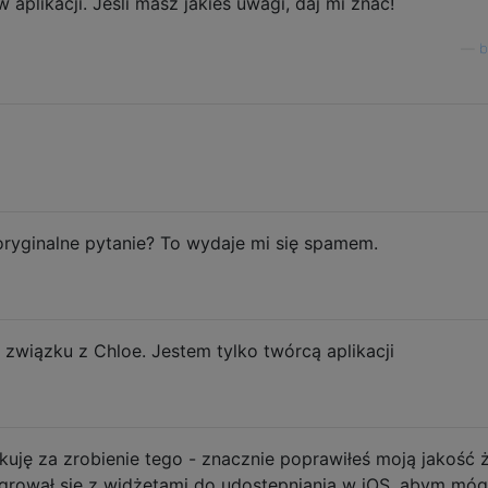
aplikacji. Jeśli masz jakieś uwagi, daj mi znać!
—
b
oryginalne pytanie? To wydaje mi się spamem.
 związku z Chloe. Jestem tylko twórcą aplikacji
ękuję za zrobienie tego - znacznie poprawiłeś moją jakość ż
egrował się z widżetami do udostępniania w iOS, abym móg