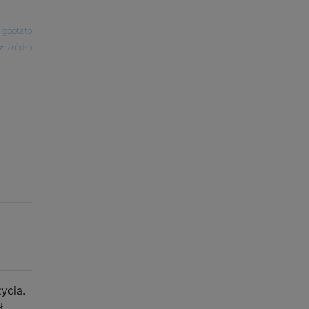
igpotato
źródło
ycia.
ł