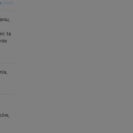
źródło
aniu,
i: ta
nie
nia,
ków,