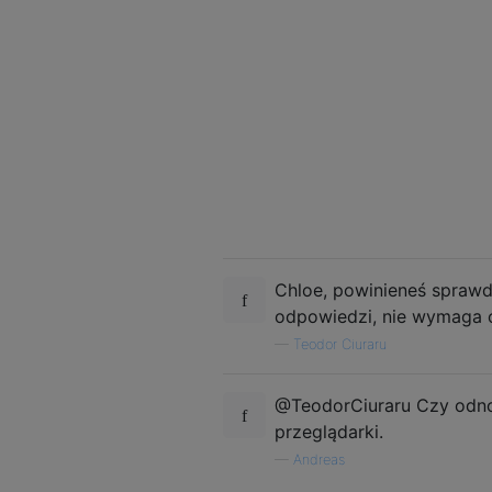
Chloe, powinieneś spraw
odpowiedzi, nie wymaga o
—
Teodor Ciuraru
@TeodorCiuraru Czy odno
przeglądarki.
—
Andreas