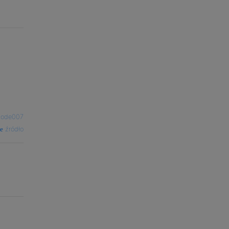
code007
źródło