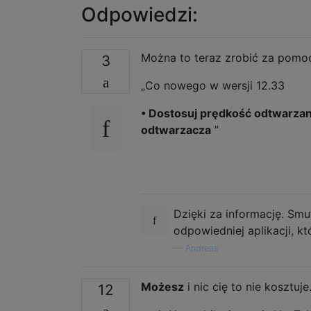
Odpowiedzi:
Można to teraz zrobić za pomo
3
„Co nowego w wersji 12.33
• Dostosuj prędkość odtwarza
odtwarzacza
”
Dzięki za informację. Smu
odpowiedniej aplikacji, k
—
Andreas
Możesz
i nic cię to nie kosztuje
12