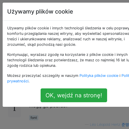
Apple
Tagi
Account
Używamy plików cookie
Komputerowa
Używamy plików cookie i innych technologii śledzenia w celu popraw
komfortu przeglądania naszej witryny, aby wyświetlać spersonalizow
treści i ukierunkowane reklamy, analizować ruch w naszej witrynie, i
nowoczesna
zrozumieć, skąd pochodzą nasi goście.
czcionka dla OSX
Kontynuując, wyrażasz zgodę na korzystanie z plików cookie i innych
technologii śledzenia oraz potwierdzasz, że masz co najmniej 16 lat l
zgodę rodzica lub opiekuna.
Możesz przeczytać szczegóły w naszym
Polityka plików cookie
i
Poli
Potrzebuję go do robienia plakatów w
18
prywatności
.
Scribusie. Mam podpowiedź, która korzysta
z Computer Modern Font. Nie jestem jednak
OK, wejdź na stronę!
pewien, czy ma go najnowszy OSX, skąd
mogę go pobrać?
font
—
Léo Léopold Hertz 준영