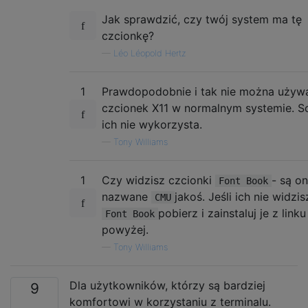
Jak sprawdzić, czy twój system ma tę
czcionkę?
—
Léo Léopold Hertz
1
Prawdopodobnie i tak nie można używ
czcionek X11 w normalnym systemie. S
ich nie wykorzysta.
—
Tony Williams
1
Czy widzisz czcionki
- są o
Font Book
nazwane
jakoś. Jeśli ich nie widzis
CMU
pobierz i zainstaluj je z link
Font Book
powyżej.
—
Tony Williams
Dla użytkowników, którzy są bardziej
9
komfortowi w korzystaniu z terminalu.