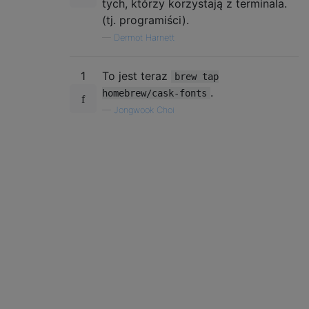
tych, którzy korzystają z terminala.
(tj. programiści).
—
Dermot Harnett
1
To jest teraz
brew tap
.
homebrew/cask-fonts
—
Jongwook Choi