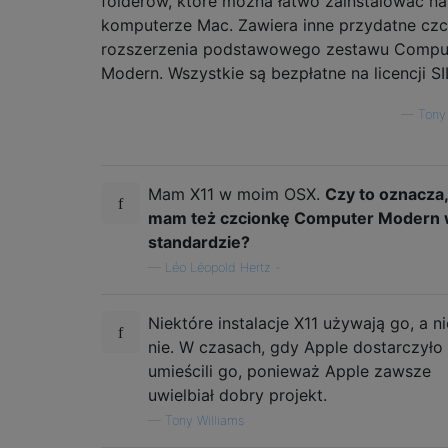
folderów, które można łatwo zainstalować na
komputerze Mac. Zawiera inne przydatne czci
rozszerzenia podstawowego zestawu Compu
Modern. Wszystkie są bezpłatne na licencji SI
—
Tony
Mam X11 w moim OSX.
Czy to oznacza, ż
mam też czcionkę Computer Modern
standardzie?
—
Léo Léopold Hertz -
Niektóre instalacje X11 używają go, a n
nie. W czasach, gdy Apple dostarczyło 
umieścili go, ponieważ Apple zawsze
uwielbiał dobry projekt.
—
Tony Williams