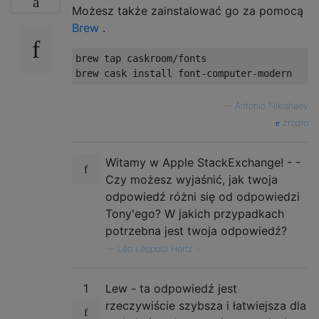
Możesz także zainstalować go za pomocą
Brew
.
brew tap caskroom/fonts

—
Antonio Nikishaev
źródło
Witamy w Apple StackExchange! - -
Czy możesz wyjaśnić, jak twoja
odpowiedź różni się od odpowiedzi
Tony'ego? W jakich przypadkach
potrzebna jest twoja odpowiedź?
—
Léo Léopold Hertz -
1
Lew - ta odpowiedź jest
rzeczywiście szybsza i łatwiejsza dla