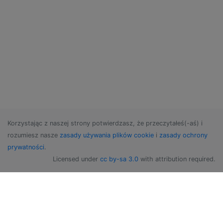
Korzystając z naszej strony potwierdzasz, że przeczytałeś(-aś) i
rozumiesz nasze
zasady używania plików cookie
i
zasady ochrony
prywatności
.
Licensed under
cc by-sa 3.0
with attribution required.