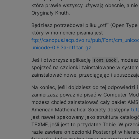
która prawie wszyscy używają obecnie, a nie
Oryginały Knuth.
Będziesz potrzebował pliku „otf” (Open Type 
który w momencie pisania jest
ftp://canopus.iacp.dvo.ru/pub/Font/cm_unic
unicode-0.6.3a-otf.tar. gz
Jeśli otworzysz aplikację
, możesz
Font Book
spojrzeć na czcionki zainstalowane w systemi
zainstalować nowe, przeciągając i upuszczaj
Na koniec, jeśli dojdziesz do tej odpowiedzi i
zamierzasz poważnie pisać w Computer Mod
możesz chcieć zainstalować cały pakiet AMS
American Mathematical Society dostępny
tut
jest nawet spakowany jako struktura katalo
TEXMF, jeśli jest to przydatne Tobie. W prze
razie zawiera on czcionki Postscript w hierarc