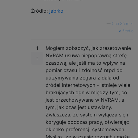
Źródło:
jabłko
—
Can Sürmeli
źródło
1
Mogłem zobaczyć, jak zresetowanie
NVRAM usuwa niepoprawną strefę
czasową, ale jeśli ma to wpływ na
pomiar czasu i zdolność ntpd do
utrzymywania zegara z dala od
źródeł internetowych - istnieje wiele
brakujących ogniw między tym, co
jest przechowywane w NVRAM, a
tym, jak czas jest ustawiany.
Zwłaszcza, że ​​system wyłącza się i
koryguje podczas pracy, otwierając
okienko preferencji systemowych.
Myślisz, że w czasie rozruchu może