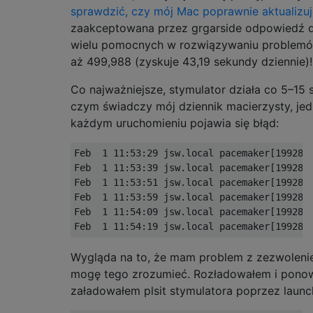
sprawdzić, czy mój Mac poprawnie aktualizu
zaakceptowana przez grgarside odpowiedź d
wielu pomocnych w rozwiązywaniu problemów
aż 499,988 (zyskuje 43,19 sekundy dziennie)!
Co najważniejsze, stymulator działa co 5–15 
czym świadczy mój dziennik macierzysty, je
każdym uruchomieniu pojawia się błąd:
Feb  1 11:53:29 jsw.local pacemaker[19928]:
Feb  1 11:53:39 jsw.local pacemaker[19928]:
Feb  1 11:53:51 jsw.local pacemaker[19928]:
Feb  1 11:53:59 jsw.local pacemaker[19928]:
Feb  1 11:54:09 jsw.local pacemaker[19928]:
Wygląda na to, że mam problem z zezwolenie
mogę tego zrozumieć. Rozładowałem i pono
załadowałem plsit stymulatora poprzez launc