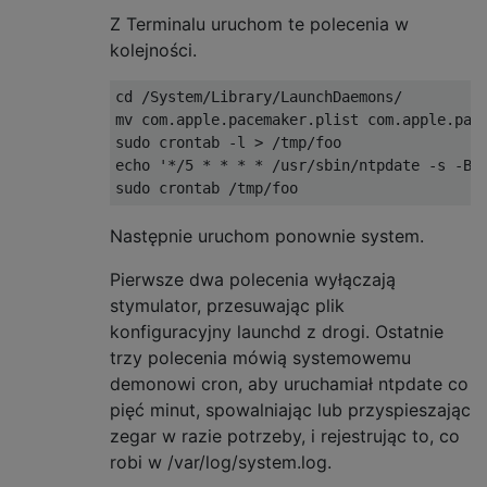
Z Terminalu uruchom te polecenia w
kolejności.
cd /System/Library/LaunchDaemons/

mv com.apple.pacemaker.plist com.apple.pace
sudo crontab -l > /tmp/foo

echo '*/5 * * * * /usr/sbin/ntpdate -s -B -
Następnie uruchom ponownie system.
Pierwsze dwa polecenia wyłączają
stymulator, przesuwając plik
konfiguracyjny launchd z drogi. Ostatnie
trzy polecenia mówią systemowemu
demonowi cron, aby uruchamiał ntpdate co
pięć minut, spowalniając lub przyspieszając
zegar w razie potrzeby, i rejestrując to, co
robi w /var/log/system.log.