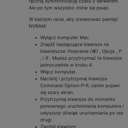
ręczną synchronizację czasu z serwerem.
Ale po tym wszystko znów się psuje.
W każdym razie, aby zresetować pamięć
NVRAM:
Wyłącz komputer Mac.
Znajdź następujące klawisze na
klawiaturze:
Polecenie (⌘)
,
Opcja
,
P
, i
R
. Musisz przytrzymać te klawisze
jednocześnie w kroku 4.
Włącz komputer.
Naciśnij i przytrzymaj klawisze
Command-Option-P-R, zanim pojawi
się szary ekran.
Przytrzymaj klawisze do momentu
ponownego uruchomienia komputera i
usłyszysz dźwięk uruchamiania po raz
drugi.
Zwolnij klawisze.