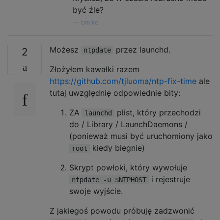
być źle?
—
bmike
Możesz
przez launchd.
2
ntpdate
Złożyłem kawałki razem
https://github.com/tjluoma/ntp-fix-time
ale
tutaj uwzględnię odpowiednie bity:
ZA
plist, który przechodzi
launchd
do / Library / LaunchDaemons /
(ponieważ musi być uruchomiony jako
kiedy biegnie)
root
Skrypt powłoki, który wywołuje
i rejestruje
ntpdate -u $NTPHOST
swoje wyjście.
Z jakiegoś powodu próbuję zadzwonić