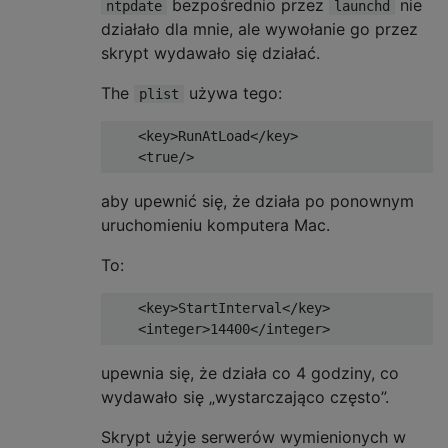
bezpośrednio przez
nie
ntpdate
launchd
działało dla mnie, ale wywołanie go przez
skrypt wydawało się działać.
The
używa tego:
plist
    <key>RunAtLoad</key>

aby upewnić się, że działa po ponownym
uruchomieniu komputera Mac.
To:
    <key>StartInterval</key>

upewnia się, że działa co 4 godziny, co
wydawało się „wystarczająco często”.
Skrypt użyje serwerów wymienionych w