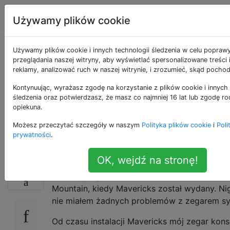
Apple
Tagi
Account
Używamy plików cookie
Jak mogę
Używamy plików cookie i innych technologii śledzenia w celu popraw
przeglądania naszej witryny, aby wyświetlać spersonalizowane treści
reklamy, analizować ruch w naszej witrynie, i zrozumieć, skąd pochod
zsynchronizować
Kontynuując, wyrażasz zgodę na korzystanie z plików cookie i innych 
zegar systemowy w
śledzenia oraz potwierdzasz, że masz co najmniej 16 lat lub zgodę ro
opiekuna.
Mavericks?
Możesz przeczytać szczegóły w naszym
Polityka plików cookie
i
Poli
prywatności
.
OK, wejdź na stronę!
Mam iMaca z 27-calowym wyświetlaczem w po
22
I działającego na Mavericks (10.9.1). Zaktuali
Mountain, kiedy Mavericks został wydany. Ni
nie miałem żadnych problemów z zegarem 
Od czasu instalacji Mavericks mój zegar kon