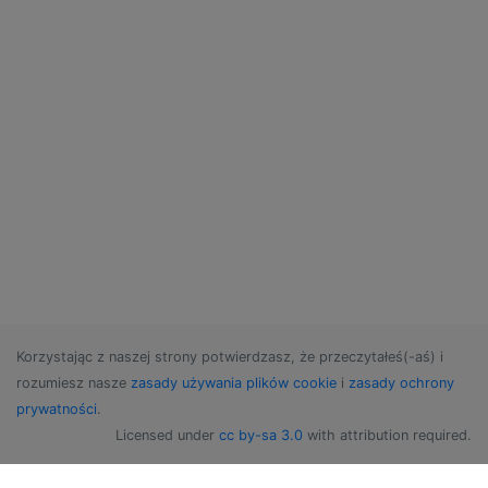
Korzystając z naszej strony potwierdzasz, że przeczytałeś(-aś) i
rozumiesz nasze
zasady używania plików cookie
i
zasady ochrony
prywatności
.
Licensed under
cc by-sa 3.0
with attribution required.