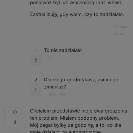
ponieważ był już własnością root: wheel.
Zaktualizuję, gdy wiem, czy to zadziałało.
—
Scott
źródło
1
To nie zadziałało
—
Scott
2
Dlaczego go dotykasz, zanim go
zmienisz?
—
Max Ried
Chciałem przedstawić moje dwa grosze na
0
ten problem. Miałem podobny problem.
Mój zegar byłby za godzinę, a to, co dla
mnie działało, to automatyczne