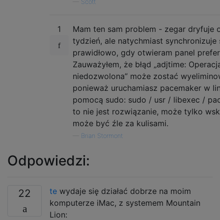
—
Scott
1
Mam ten sam problem - zegar dryfuje 
tydzień, ale natychmiast synchronizuje 
prawidłowo, gdy otwieram panel prefer
Zauważyłem, że błąd „adjtime: Operacj
niedozwolona” może zostać wyelimino
ponieważ uruchamiasz pacemaker w lin
pomocą sudo: sudo / usr / libexec / pa
to nie jest rozwiązanie, może tylko w
może być źle za kulisami.
—
Brian Stormont
Odpowiedzi:
te
wydaje się działać dobrze na moim
22
komputerze iMac, z systemem Mountain
Lion: