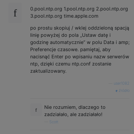
0.pool.ntp.org 1.pool.ntp.org 2.pool.ntp.org
3.pool.ntp.org time.apple.com
po prostu skopiuj / wklej oddzieloną spacją
linię powyżej do pola „Ustaw datę i
godzinę automatycznie” w polu Data i amp;
Preferencje czasowe. pamiętaj, aby
nacisnąć Enter po wpisaniu nazw serwerów
ntp, dzięki czemu ntp.conf zostanie
zaktualizowany.
—
user1082
źródło
Nie rozumiem, dlaczego to
zadziałało, ale zadziałało!
—
Scott