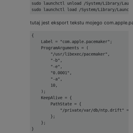
sudo launchctl unload /System/Library/Launc
tutaj jest eksport tekstu mojego com.apple.p
{

    Label = "com.apple.pacemaker";

    ProgramArguments = (

        "/usr/libexec/pacemaker",

        "-b",

        "-e",

        "0.0001",

        "-a",

        10,

    );

    KeepAlive = {

        PathState = {

            "/private/var/db/ntp.drift" = Y
        };

    };
