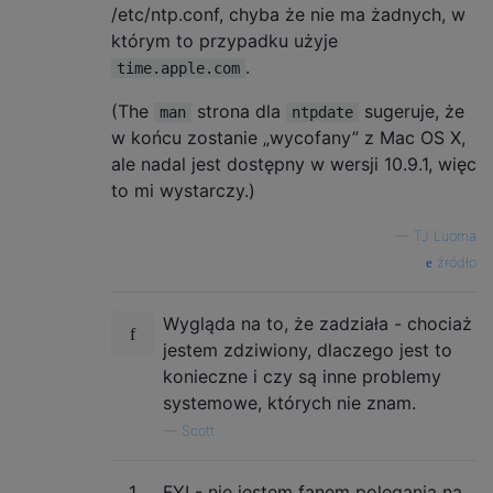
/etc/ntp.conf, chyba że nie ma żadnych, w
którym to przypadku użyje
.
time.apple.com
(The
strona dla
sugeruje, że
man
ntpdate
w końcu zostanie „wycofany” z Mac OS X,
ale nadal jest dostępny w wersji 10.9.1, więc
to mi wystarczy.)
—
TJ Luoma
źródło
Wygląda na to, że zadziała - chociaż
jestem zdziwiony, dlaczego jest to
konieczne i czy są inne problemy
systemowe, których nie znam.
—
Scott
1
FYI - nie jestem fanem polegania na