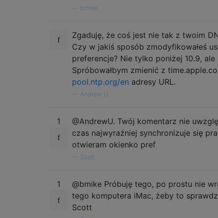
—
bmike
Zgaduję, że coś jest nie tak z twoim DN
Czy w jakiś sposób zmodyfikowałeś usta
preferencje? Nie tylko poniżej 10.9, ale
Spróbowałbym zmienić z time.apple.co
pool.ntp.org/en
adresy URL.
—
Andrew U.
1
@AndrewU. Twój komentarz nie uwzględ
czas najwyraźniej synchronizuje się pr
otwieram okienko pref
—
Scott
1
@bmike Próbuję tego, po prostu nie w
tego komputera iMac, żeby to sprawdzi
Scott