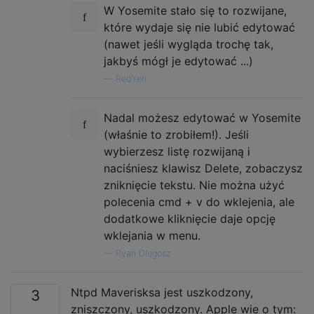
W Yosemite stało się to rozwijane,
które wydaje się nie lubić edytować
(nawet jeśli wygląda trochę tak,
jakbyś mógł je edytować ...)
—
RedYeti
Nadal możesz edytować w Yosemite
(właśnie to zrobiłem!). Jeśli
wybierzesz listę rozwijaną i
naciśniesz klawisz Delete, zobaczysz
zniknięcie tekstu. Nie można użyć
polecenia cmd + v do wklejenia, ale
dodatkowe kliknięcie daje opcję
wklejania w menu.
—
Ryan Dlugosz
Ntpd Maverisksa jest uszkodzony,
3
zniszczony, uszkodzony. Apple wie o tym: