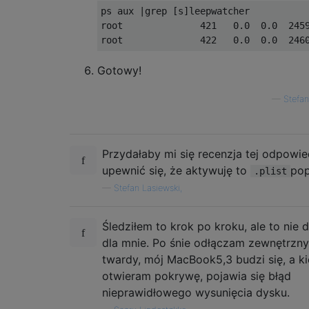
ps aux |grep [s]leepwatcher

root              421   0.0  0.0  245
Gotowy!
—
Stefan
Przydałaby mi się recenzja tej odpowie
upewnić się, że aktywuję to
pop
.plist
—
Stefan Lasiewski,
Śledziłem to krok po kroku, ale to nie d
dla mnie. Po śnie odłączam zewnętrzn
twardy, mój MacBook5,3 budzi się, a k
otwieram pokrywę, pojawia się błąd
nieprawidłowego wysunięcia dysku.