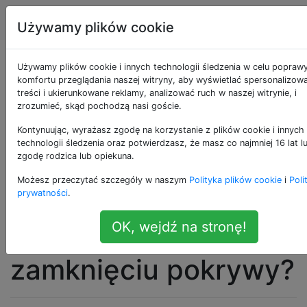
Apple
Tagi
Account
Używamy plików cookie
Czy mogę
Używamy plików cookie i innych technologii śledzenia w celu popraw
komfortu przeglądania naszej witryny, aby wyświetlać spersonalizow
treści i ukierunkowane reklamy, analizować ruch w naszej witrynie, i
skonfigurować
zrozumieć, skąd pochodzą nasi goście.
mojego Macbooka,
Kontynuując, wyrażasz zgodę na korzystanie z plików cookie i innych
technologii śledzenia oraz potwierdzasz, że masz co najmniej 16 lat l
zgodę rodzica lub opiekuna.
aby odłączał
Możesz przeczytać szczegóły w naszym
Polityka plików cookie
i
Poli
wszystkie dyski
prywatności
.
OK, wejdź na stronę!
zewnętrzne po
zamknięciu pokrywy?