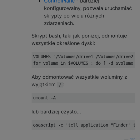
ControlPlane
- bardziej
konfigurowalny, pozwala uruchamiać
skrypty po wielu różnych
zdarzeniach.
Skrypt bash, taki jak poniżej, odmontuje
wszystkie określone dyski:
VOLUMES="/Volumes/drive1 /Volumes/drive2 /V
Aby odmontować wszystkie woluminy z
wyjątkiem
:
/
lub bardziej czysto…
—
grg