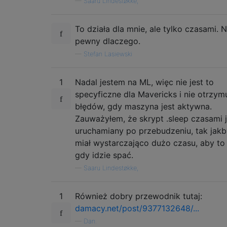
—
Saaru Lindestøkke,
To działa dla mnie, ale tylko czasami. N
pewny dlaczego.
—
Stefan Lasiewski
1
Nadal jestem na ML, więc nie jest to
specyficzne dla Mavericks i nie otrzym
błędów, gdy maszyna jest aktywna.
Zauważyłem, że skrypt .sleep czasami j
uruchamiany po przebudzeniu, tak jakb
miał wystarczająco dużo czasu, aby to 
gdy idzie spać.
—
Saaru Lindestøkke,
1
Również dobry przewodnik tutaj:
damacy.net/post/9377132648/...
—
Dan.