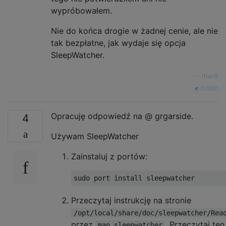
wypróbowałem.
Nie do końca drogie w żadnej cenie, ale nie
tak bezpłatne, jak wydaje się opcja
SleepWatcher.
—
man8
źródło
Opracuję odpowiedź na @ grgarside.
4
Używam SleepWatcher
Zainstaluj z portów:
Przeczytaj instrukcję na stronie
/opt/local/share/doc/sleepwatcher/Rea
przez
. Przeczytaj ten
man sleepwatcher