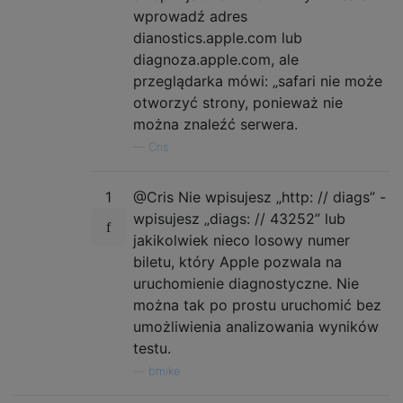
wprowadź adres
dianostics.apple.com lub
diagnoza.apple.com, ale
przeglądarka mówi: „safari nie może
otworzyć strony, ponieważ nie
można znaleźć serwera.
—
Cris
1
@Cris Nie wpisujesz „http: // diags” -
wpisujesz „diags: // 43252” lub
jakikolwiek nieco losowy numer
biletu, który Apple pozwala na
uruchomienie diagnostyczne. Nie
można tak po prostu uruchomić bez
umożliwienia analizowania wyników
testu.
—
bmike