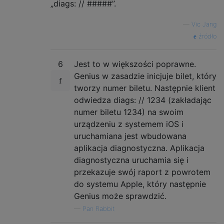
„diags: // #####”.
—
Vic Jang
źródło
6
Jest to w większości poprawne.
Genius w zasadzie inicjuje bilet, który
tworzy numer biletu. Następnie klient
odwiedza diags: // 1234 (zakładając
numer biletu 1234) na swoim
urządzeniu z systemem iOS i
uruchamiana jest wbudowana
aplikacja diagnostyczna. Aplikacja
diagnostyczna uruchamia się i
przekazuje swój raport z powrotem
do systemu Apple, który następnie
Genius może sprawdzić.
—
Pan Rabbit