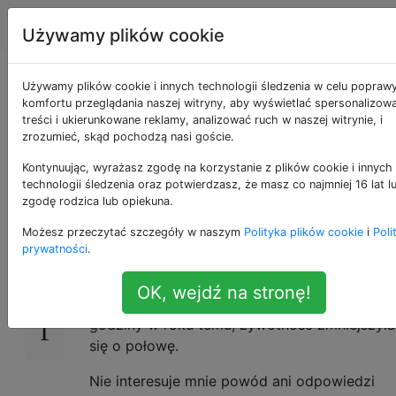
Apple
Tagi
Account
Używamy plików cookie
Narzędzie do
Używamy plików cookie i innych technologii śledzenia w celu popraw
komfortu przeglądania naszej witryny, aby wyświetlać spersonalizow
treści i ukierunkowane reklamy, analizować ruch w naszej witrynie, i
diagnostyki baterii w
zrozumieć, skąd pochodzą nasi goście.
Apple Genius Bars
Kontynuując, wyrażasz zgodę na korzystanie z plików cookie i innych
technologii śledzenia oraz potwierdzasz, że masz co najmniej 16 lat l
zgodę rodzica lub opiekuna.
Możesz przeczytać szczegóły w naszym
Polityka plików cookie
i
Poli
Mam rocznego iPhone'a 5, a jego wydajność
18
prywatności
.
baterii dramatycznie spadła w ciągu
ostatnich kilku miesięcy. Ponieważ mogłem
OK, wejdź na stronę!
korzystać z mojego iPhone'a ponad 24
godziny w roku temu, żywotność zmniejszyła
się o połowę.
Nie interesuje mnie powód ani odpowiedzi