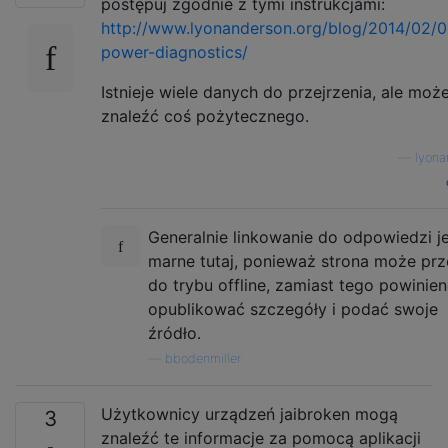
postępuj zgodnie z tymi instrukcjami:
http://www.lyonanderson.org/blog/2014/02/0
power-diagnostics/
Istnieje wiele danych do przejrzenia, ale moż
znaleźć coś pożytecznego.
—
lyona
Generalnie linkowanie do odpowiedzi j
marne tutaj, ponieważ strona może prz
do trybu offline, zamiast tego powinie
opublikować szczegóły i podać swoje
źródło.
—
bbodenmiller
Użytkownicy urządzeń jaibroken mogą
3
znaleźć te informacje za pomocą aplikacji