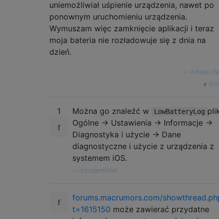
uniemożliwiał uśpienie urządzenia, nawet po
ponownym uruchomieniu urządzenia.
Wymuszam więc zamknięcie aplikacji i teraz
moja bateria nie rozładowuje się z dnia na
dzień.
—
Alfredo P
źró
1
Można go znaleźć w
pli
LowBatteryLog
Ogólne -> Ustawienia -> Informacje ->
Diagnostyka i użycie -> Dane
diagnostyczne i użycie z urządzenia z
systemem iOS.
—
bbodenmiller
forums.macrumors.com/showthread.ph
t=1615150
może zawierać przydatne