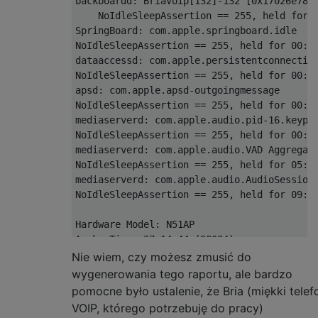
backboardd: BriaVoip[132]-132 [0x17026e780]
    NoIdleSleepAssertion == 255, held for 1
SpringBoard: com.apple.springboard.idle

NoIdleSleepAssertion == 255, held for 00:00
dataaccessd: com.apple.persistentconnection
NoIdleSleepAssertion == 255, held for 00:00
apsd: com.apple.apsd-outgoingmessage

NoIdleSleepAssertion == 255, held for 00:00
mediaserverd: com.apple.audio.pid-16.keypre
NoIdleSleepAssertion == 255, held for 00:00
mediaserverd: com.apple.audio.VAD Aggregate
NoIdleSleepAssertion == 255, held for 05:35
mediaserverd: com.apple.audio.AudioSession-
NoIdleSleepAssertion == 255, held for 09:42
Hardware Model: N51AP

Awake Time: 27:14:44 (98084)

Standby Time: 27:14:44 (98084)

Nie wiem, czy możesz zmusić do
Partial Charge: 1

wygenerowania tego raportu, ale bardzo
Capacity: 0

pomocne było ustalenie, że Bria (miękki telef
VOIP, którego potrzebuję do pracy)