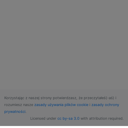
Korzystając z naszej strony potwierdzasz, że przeczytałeś(-aś) i
rozumiesz nasze
zasady używania plików cookie
i
zasady ochrony
prywatności
.
Licensed under
cc by-sa 3.0
with attribution required.