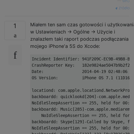
—
MrG
źródło
Miałem ten sam czas gotowości i użytkowani
1
w Ustawieniach -> Ogólne -> Użycie i
znalazłem taki raport podczas podłączania
mojego iPhone'a 5S do Xcode:
Incident Identifier: 941F209C-EC9B-49B8-B79
CrashReporter Key:   182e9824ae5047b9b2f2fe
Date:                2014-04-19 02:48:06 -0
OS Version:          iPhone OS 7.1 (11D167)
locationd: com.apple.locationd.NetworkProvi
backboardd: quicklookd[204]-com.apple.media
NoIdleSleepAssertion == 255, held for 00:00
backboardd: Music[285]-com.apple.mediaremot
    NoIdleSleepAssertion == 255, held for 0
backboardd: Skype[129]-Called by Skype, fro
NoIdleSleepAssertion == 255, held for 00:02