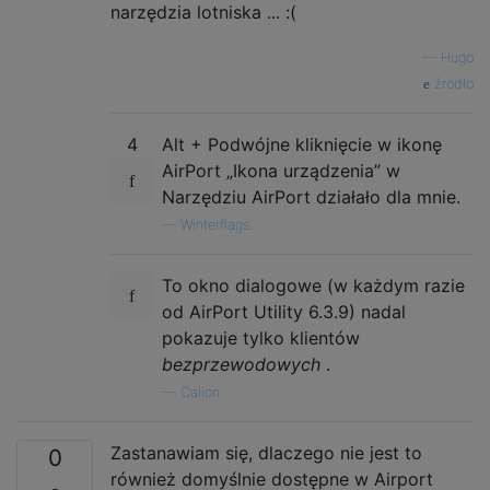
narzędzia lotniska ... :(
—
Hugo
źródło
4
Alt + Podwójne kliknięcie w ikonę
AirPort „Ikona urządzenia” w
Narzędziu AirPort działało dla mnie.
—
Winterflags
To okno dialogowe (w każdym razie
od AirPort Utility 6.3.9) nadal
pokazuje tylko klientów
bezprzewodowych
.
—
Calion
Zastanawiam się, dlaczego nie jest to
0
również domyślnie dostępne w Airport