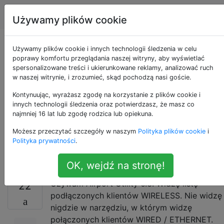
Apple
Tagi
Account
Używamy plików cookie
Jak zobaczyć
Używamy plików cookie i innych technologii śledzenia w celu
poprawy komfortu przeglądania naszej witryny, aby wyświetlać
spersonalizowane treści i ukierunkowane reklamy, analizować ruch
WSZYSTKIE
w naszej witrynie, i zrozumieć, skąd pochodzą nasi goście.
urządzenia (w tym
Kontynuując, wyrażasz zgodę na korzystanie z plików cookie i
innych technologii śledzenia oraz potwierdzasz, że masz co
najmniej 16 lat lub zgodę rodzica lub opiekuna.
Ethernet) podłączone
Możesz przeczytać szczegóły w naszym
Polityka plików cookie
i
do Airport Extreme?
Polityka prywatności
.
OK, wejdź na stronę!
Używam Airport Utility 6.3. Widzę listę
22
podłączonych klientów WIRELESS. Nie widzę
nigdzie w narzędziu, w którym widzę
połączonych klientów WIRED / ETHERNET.