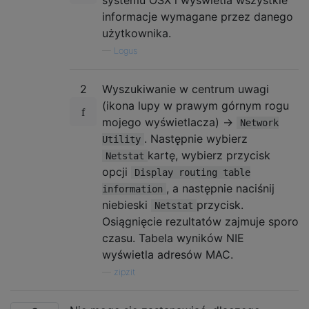
systemu OSX i wyświetla wszystkie
informacje wymagane przez danego
użytkownika.
—
Logus
2
Wyszukiwanie w centrum uwagi
(ikona lupy w prawym górnym rogu
mojego wyświetlacza) ->
Network
. Następnie wybierz
Utility
kartę, wybierz przycisk
Netstat
opcji
Display routing table
, a następnie naciśnij
information
niebieski
przycisk.
Netstat
Osiągnięcie rezultatów zajmuje sporo
czasu. Tabela wyników NIE
wyświetla adresów MAC.
—
zipzit