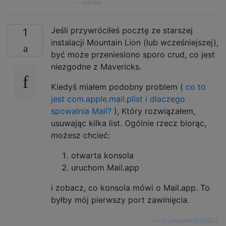
—
bmike
Jeśli przywróciłeś pocztę ze starszej
1
instalacji Mountain Lion (lub wcześniejszej),
być może przeniesiono sporo crud, co jest
niezgodne z Mavericks.
Kiedyś miałem podobny problem (
co to
jest com.apple.mail.plist i dlaczego
spowalnia Mail?
), Który rozwiązałem,
usuwając kilka list. Ogólnie rzecz biorąc,
możesz chcieć:
otwarta konsola
uruchom Mail.app
i zobacz, co konsola mówi o Mail.app. To
byłby mój pierwszy port zawinięcia.
—
użytkownik1256923