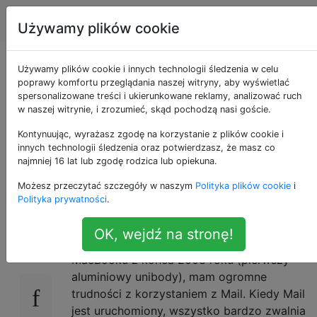
Apple
Tagi
Account
Używamy plików cookie
Mail.app działa
Używamy plików cookie i innych technologii śledzenia w celu
poprawy komfortu przeglądania naszej witryny, aby wyświetlać
spersonalizowane treści i ukierunkowane reklamy, analizować ruch
bardzo wolno w
w naszej witrynie, i zrozumieć, skąd pochodzą nasi goście.
systemie OS X 10.9
Kontynuując, wyrażasz zgodę na korzystanie z plików cookie i
innych technologii śledzenia oraz potwierdzasz, że masz co
najmniej 16 lat lub zgodę rodzica lub opiekuna.
Mavericks
Możesz przeczytać szczegóły w naszym
Polityka plików cookie
i
Polityka prywatności
.
Ponieważ zaktualizowałem wersję Mavericks
10
OK, wejdź na stronę!
dwa dni temu na moim 13-calowym
MacBooku z końca 2008 roku (pierwszy
aluminiowy unibody), mam ogromne
trudności z korzystaniem z Mail. Kiedy Mail
jest uruchomiony, wszystko bardzo zwalnia