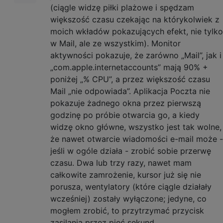
(ciągle widzę piłki plażowe i spędzam
większość czasu czekając na którykolwiek z
moich wkładów pokazujących efekt, nie tylko
w Mail, ale ze wszystkim). Monitor
aktywności pokazuje, że zarówno „Mail”, jak i
„com.apple.internetaccounts” mają 90% +
poniżej „% CPU”, a przez większość czasu
Mail „nie odpowiada”. Aplikacja Poczta nie
pokazuje żadnego okna przez pierwszą
godzinę po próbie otwarcia go, a kiedy
widzę okno główne, wszystko jest tak wolne,
że nawet otwarcie wiadomości e-mail może -
jeśli w ogóle działa - zrobić sobie przerwę
czasu. Dwa lub trzy razy, nawet mam
całkowite zamrożenie, kursor już się nie
porusza, wentylatory (które ciągle działały
wcześniej) zostały wyłączone; jedyne, co
mogłem zrobić, to przytrzymać przycisk
zasilania przez pięć sekund.