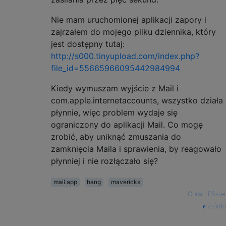
Nie mam uruchomionej aplikacji zapory i
zajrzałem do mojego pliku dziennika, który
jest dostępny tutaj:
http://s000.tinyupload.com/index.php?
file_id=55665966095442984994
Kiedy wymuszam wyjście z Mail i
com.apple.internetaccounts, wszystko działa
płynnie, więc problem wydaje się
ograniczony do aplikacji Mail. Co mogę
zrobić, aby uniknąć zmuszania do
zamknięcia Maila i sprawienia, by reagowało
płynniej i nie rozłączało się?
mail.app
hang
mavericks
—
Corsin Pfister
źródło