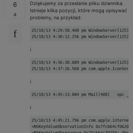
Dziękujemy za przesłanie pliku dziennika.
6
Istnieje kilka pozycji, które mogą opisywać
problemy, na przykład:
25/10/13 4:29:58.408 pm WindowServer[125] 
i
25/10/13 4:36:30.089 pm WindowServer[125] 
i
i
25/10/13 4:45:21.796 pm com.apple.internet
<NSKeyValueObservationInfo 0x7fcb64cf0620> 
<NSKeyValueObservance 0x7fcb64cf0750: Obser